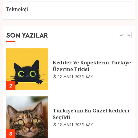
Teknoloji
2025 En İyi Yaz Tatilleri
21 MART 2025
0
SON YAZILAR
1
Kediler Ve Köpeklerin Türkiye
Üzerine Etkisi
12 MART 2025
0
2
Türkiye’nin En Güzel Kedileri
Seçildi
12 MART 2025
0
3