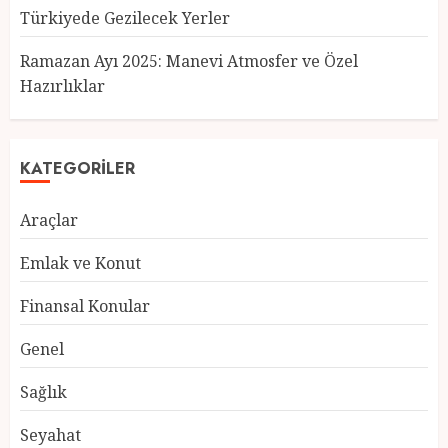
Türkiyede Gezilecek Yerler
Türkiye’nin En Güzel Kedileri
Seçildi
Ramazan Ayı 2025: Manevi Atmosfer ve Özel
12 MART 2025
0
Hazırlıklar
3
KATEGORILER
Türkiyede Gezilecek Yerler
Araçlar
1 MART 2025
0
4
Emlak ve Konut
Finansal Konular
Ramazan Ayı 2025: Manevi
Genel
Atmosfer ve Özel Hazırlıklar
28 ŞUBAT 2025
0
Sağlık
5
Seyahat