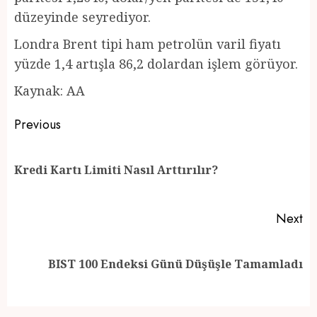
düzeyinde seyrediyor.
Londra Brent tipi ham petrolün varil fiyatı
yüzde 1,4 artışla 86,2 dolardan işlem görüyor.
Kaynak: AA
Post
Previous
navigation
Pr
Kredi Kartı Limiti Nasıl Arttırılır?
po
Next
Next
BIST 100 Endeksi Günü Düşüşle Tamamladı
post: