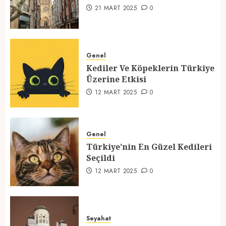
1
21 MART 2025
0
Kediler Ve Köpeklerin Türkiye
Üzerine Etkisi
Genel
Kediler Ve Köpeklerin Türkiye
12 MART 2025
0
Üzerine Etkisi
2
12 MART 2025
0
Türkiye’nin En Güzel Kedileri
Seçildi
Genel
Türkiye’nin En Güzel Kedileri
12 MART 2025
0
Seçildi
3
12 MART 2025
0
Türkiyede Gezilecek Yerler
Seyahat
1 MART 2025
0