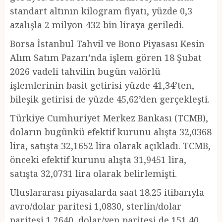
standart altının kilogram fiyatı, yüzde 0,3
azalışla 2 milyon 432 bin liraya geriledi.
Borsa İstanbul Tahvil ve Bono Piyasası Kesin
Alım Satım Pazarı’nda işlem gören 18 Şubat
2026 vadeli tahvilin bugün valörlü
işlemlerinin basit getirisi yüzde 41,34’ten,
bileşik getirisi de yüzde 45,62’den gerçekleşti.
Türkiye Cumhuriyet Merkez Bankası (TCMB),
doların bugünkü efektif kurunu alışta 32,0368
lira, satışta 32,1652 lira olarak açıkladı. TCMB,
önceki efektif kurunu alışta 31,9451 lira,
satışta 32,0731 lira olarak belirlemişti.
Uluslararası piyasalarda saat 18.25 itibarıyla
avro/dolar paritesi 1,0830, sterlin/dolar
paritesi 1,2640, dolar/yen paritesi de 151,40