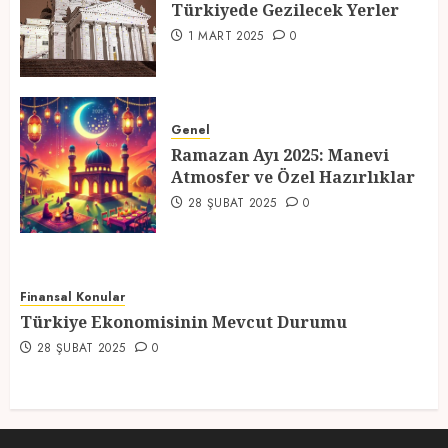
Türkiyede Gezilecek Yerler
4
1 MART 2025
0
Ramazan Ayı 2025: Manevi
Atmosfer ve Özel Hazırlıklar
Genel
Ramazan Ayı 2025: Manevi
28 ŞUBAT 2025
0
Atmosfer ve Özel Hazırlıklar
5
28 ŞUBAT 2025
0
Finansal Konular
Türkiye Ekonomisinin Mevcut Durumu
28 ŞUBAT 2025
0