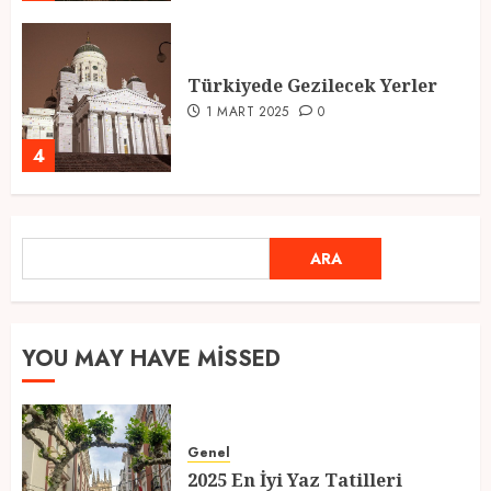
Türkiyede Gezilecek Yerler
1 MART 2025
0
4
Ramazan Ayı 2025: Manevi
ARA
ARA
Atmosfer ve Özel Hazırlıklar
28 ŞUBAT 2025
0
5
YOU MAY HAVE MISSED
2025 En İyi Yaz Tatilleri
Genel
21 MART 2025
0
2025 En İyi Yaz Tatilleri