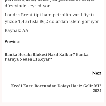
düzeyinde seyrediyor.
Londra Brent tipi ham petrolün varil fiyatı
yüzde 1,4 artışla 86,2 dolardan işlem görüyor.
Kaynak: AA
Post
Previous
navigation
Banka Hesabı Blokesi Nasıl Kalkar? Banka
Pr
Paraya Neden El Koyar?
po
Next
Kredi Kartı Borcundan Dolayı Haciz Gelir Mi?
Next
2024
post: