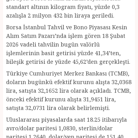
standart altının kilogram fiyatı, yüzde 0,3
azalışla 2 milyon 432 bin liraya geriledi.
Borsa İstanbul Tahvil ve Bono Piyasası Kesin
Alım Satım Pazarı’nda işlem gören 18 Şubat
2026 vadeli tahvilin bugün valörlü
işlemlerinin basit getirisi yüzde 41,34’ten,
bileşik getirisi de yüzde 45,62’den gerçekleşti.
Türkiye Cumhuriyet Merkez Bankası (TCMB),
doların bugünkü efektif kurunu alışta 32,0368
lira, satışta 32,1652 lira olarak açıkladı. TCMB,
önceki efektif kurunu alışta 31,9451 lira,
satışta 32,0731 lira olarak belirlemişti.
Uluslararası piyasalarda saat 18.25 itibarıyla
avro/dolar paritesi 1,0830, sterlin/dolar
paritesi 1,2640, dolar/yen paritesi de 151,40