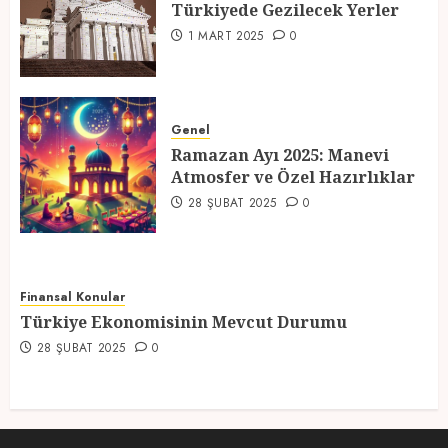
Türkiyede Gezilecek Yerler
4
1 MART 2025
0
Ramazan Ayı 2025: Manevi
Atmosfer ve Özel Hazırlıklar
Genel
Ramazan Ayı 2025: Manevi
28 ŞUBAT 2025
0
Atmosfer ve Özel Hazırlıklar
5
28 ŞUBAT 2025
0
Finansal Konular
Türkiye Ekonomisinin Mevcut Durumu
28 ŞUBAT 2025
0