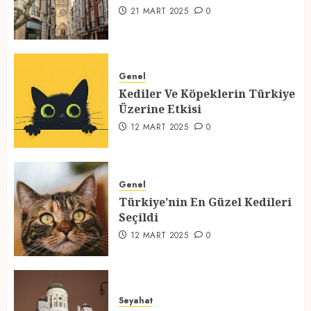
1
21 MART 2025
0
Kediler Ve Köpeklerin Türkiye
Üzerine Etkisi
Genel
Kediler Ve Köpeklerin Türkiye
12 MART 2025
0
Üzerine Etkisi
2
12 MART 2025
0
Türkiye’nin En Güzel Kedileri
Seçildi
Genel
Türkiye’nin En Güzel Kedileri
12 MART 2025
0
Seçildi
3
12 MART 2025
0
Türkiyede Gezilecek Yerler
Seyahat
1 MART 2025
0