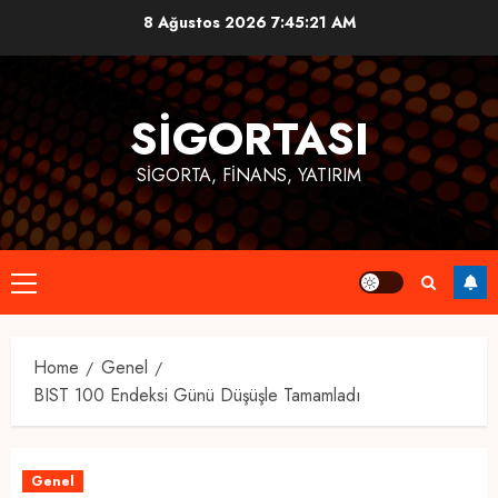
Skip
8 Ağustos 2026
7:45:21 AM
to
content
SIGORTASI
SIGORTA, FINANS, YATIRIM
Primary
Menu
Home
Genel
BIST 100 Endeksi Günü Düşüşle Tamamladı
Genel