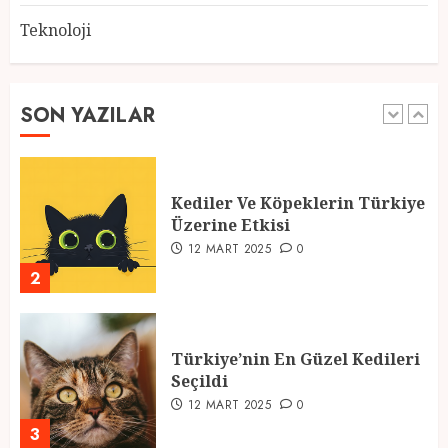
Teknoloji
2025 En İyi Yaz Tatilleri
21 MART 2025
0
SON YAZILAR
1
Kediler Ve Köpeklerin Türkiye
Üzerine Etkisi
12 MART 2025
0
2
Türkiye’nin En Güzel Kedileri
Seçildi
12 MART 2025
0
3