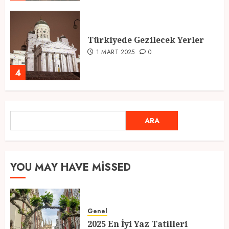
Türkiyede Gezilecek Yerler
1 MART 2025
0
4
Ramazan Ayı 2025: Manevi
ARA
ARA
Atmosfer ve Özel Hazırlıklar
28 ŞUBAT 2025
0
5
YOU MAY HAVE MISSED
2025 En İyi Yaz Tatilleri
Genel
21 MART 2025
0
2025 En İyi Yaz Tatilleri