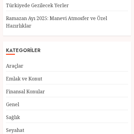
Türkiyede Gezilecek Yerler
Türkiye’nin En Güzel Kedileri
Seçildi
Ramazan Ayı 2025: Manevi Atmosfer ve Özel
12 MART 2025
0
Hazırlıklar
3
KATEGORILER
Türkiyede Gezilecek Yerler
Araçlar
1 MART 2025
0
4
Emlak ve Konut
Finansal Konular
Ramazan Ayı 2025: Manevi
Genel
Atmosfer ve Özel Hazırlıklar
28 ŞUBAT 2025
0
Sağlık
5
Seyahat