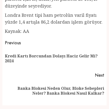
düzeyinde seyrediyor.
Londra Brent tipi ham petrolün varil fiyatı
yüzde 1,4 artışla 86,2 dolardan işlem görüyor.
Kaynak: AA
Post
Previous
navigation
Kredi Kartı Borcundan Dolayı Haciz Gelir Mi?
Pr
2024
po
Next
Banka Blokesi Neden Olur, Bloke Sebepleri
Next
Neler? Banka Blokesi Nasıl Kalkar?
post: