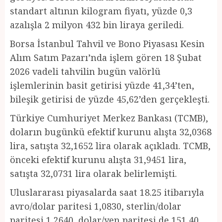
standart altının kilogram fiyatı, yüzde 0,3
azalışla 2 milyon 432 bin liraya geriledi.
Borsa İstanbul Tahvil ve Bono Piyasası Kesin
Alım Satım Pazarı’nda işlem gören 18 Şubat
2026 vadeli tahvilin bugün valörlü
işlemlerinin basit getirisi yüzde 41,34’ten,
bileşik getirisi de yüzde 45,62’den gerçekleşti.
Türkiye Cumhuriyet Merkez Bankası (TCMB),
doların bugünkü efektif kurunu alışta 32,0368
lira, satışta 32,1652 lira olarak açıkladı. TCMB,
önceki efektif kurunu alışta 31,9451 lira,
satışta 32,0731 lira olarak belirlemişti.
Uluslararası piyasalarda saat 18.25 itibarıyla
avro/dolar paritesi 1,0830, sterlin/dolar
paritesi 1,2640, dolar/yen paritesi de 151,40