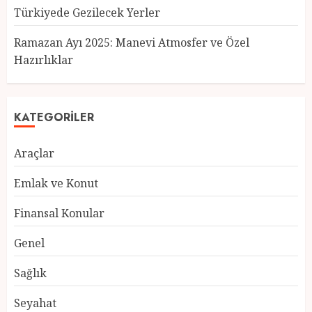
Türkiyede Gezilecek Yerler
Türkiye’nin En Güzel Kedileri
Seçildi
Ramazan Ayı 2025: Manevi Atmosfer ve Özel
12 MART 2025
0
Hazırlıklar
3
KATEGORILER
Türkiyede Gezilecek Yerler
Araçlar
1 MART 2025
0
4
Emlak ve Konut
Finansal Konular
Ramazan Ayı 2025: Manevi
Genel
Atmosfer ve Özel Hazırlıklar
28 ŞUBAT 2025
0
Sağlık
5
Seyahat