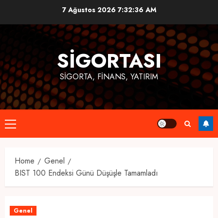
Skip
7 Ağustos 2026
7:32:36 AM
to
content
SIGORTASI
SIGORTA, FINANS, YATIRIM
Primary
Menu
Home
Genel
BIST 100 Endeksi Günü Düşüşle Tamamladı
Genel