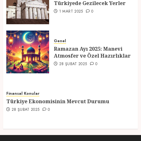
Türkiyede Gezilecek Yerler
4
1 MART 2025
0
Ramazan Ayı 2025: Manevi
Atmosfer ve Özel Hazırlıklar
Genel
Ramazan Ayı 2025: Manevi
28 ŞUBAT 2025
0
Atmosfer ve Özel Hazırlıklar
5
28 ŞUBAT 2025
0
Finansal Konular
Türkiye Ekonomisinin Mevcut Durumu
28 ŞUBAT 2025
0