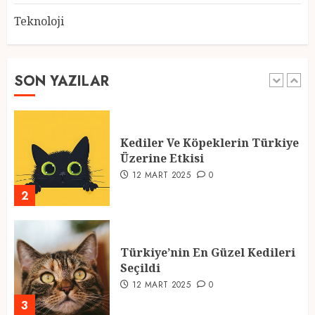
Teknoloji
2025 En İyi Yaz Tatilleri
21 MART 2025
0
SON YAZILAR
1
Kediler Ve Köpeklerin Türkiye
Üzerine Etkisi
12 MART 2025
0
2
Türkiye’nin En Güzel Kedileri
Seçildi
12 MART 2025
0
3