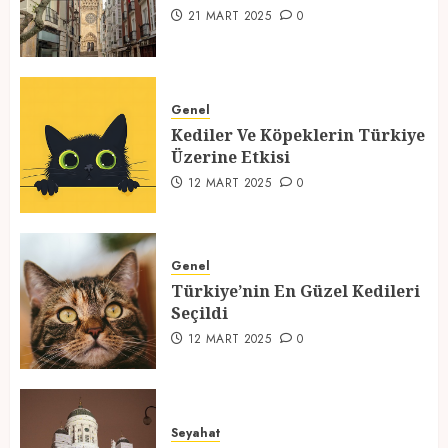
1
21 MART 2025
0
Kediler Ve Köpeklerin Türkiye
Üzerine Etkisi
Genel
Kediler Ve Köpeklerin Türkiye
12 MART 2025
0
Üzerine Etkisi
2
12 MART 2025
0
Türkiye’nin En Güzel Kedileri
Seçildi
Genel
Türkiye’nin En Güzel Kedileri
12 MART 2025
0
Seçildi
3
12 MART 2025
0
Türkiyede Gezilecek Yerler
Seyahat
1 MART 2025
0