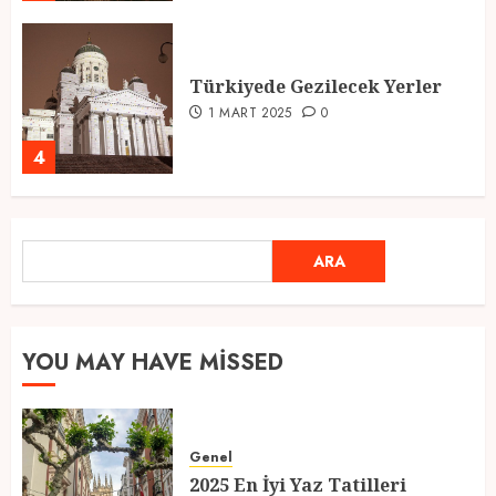
Türkiyede Gezilecek Yerler
1 MART 2025
0
4
Ramazan Ayı 2025: Manevi
ARA
ARA
Atmosfer ve Özel Hazırlıklar
28 ŞUBAT 2025
0
5
YOU MAY HAVE MISSED
2025 En İyi Yaz Tatilleri
Genel
21 MART 2025
0
2025 En İyi Yaz Tatilleri