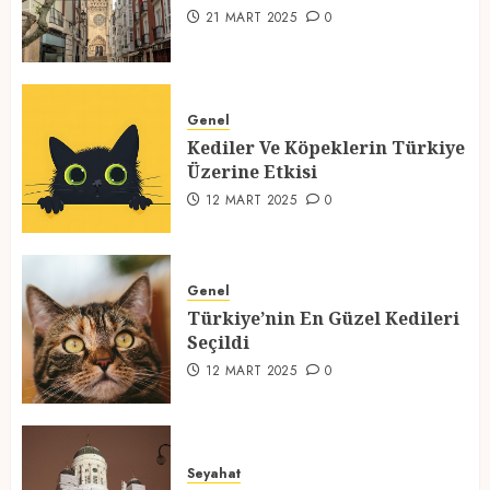
1
21 MART 2025
0
Kediler Ve Köpeklerin Türkiye
Üzerine Etkisi
Genel
Kediler Ve Köpeklerin Türkiye
12 MART 2025
0
Üzerine Etkisi
2
12 MART 2025
0
Türkiye’nin En Güzel Kedileri
Seçildi
Genel
Türkiye’nin En Güzel Kedileri
12 MART 2025
0
Seçildi
3
12 MART 2025
0
Türkiyede Gezilecek Yerler
Seyahat
1 MART 2025
0