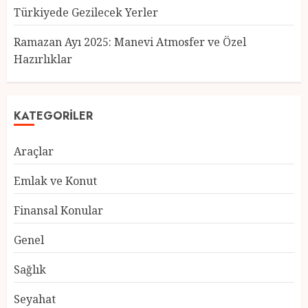
Türkiyede Gezilecek Yerler
Türkiye’nin En Güzel Kedileri
Seçildi
Ramazan Ayı 2025: Manevi Atmosfer ve Özel
12 MART 2025
0
Hazırlıklar
3
KATEGORILER
Türkiyede Gezilecek Yerler
Araçlar
1 MART 2025
0
4
Emlak ve Konut
Finansal Konular
Ramazan Ayı 2025: Manevi
Genel
Atmosfer ve Özel Hazırlıklar
28 ŞUBAT 2025
0
Sağlık
5
Seyahat