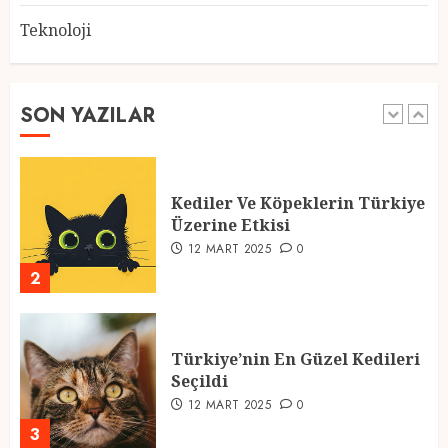
Teknoloji
2025 En İyi Yaz Tatilleri
21 MART 2025
0
SON YAZILAR
1
Kediler Ve Köpeklerin Türkiye
Üzerine Etkisi
12 MART 2025
0
2
Türkiye’nin En Güzel Kedileri
Seçildi
12 MART 2025
0
3