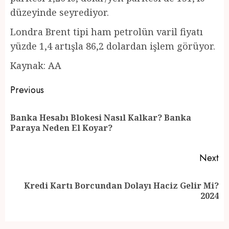
düzeyinde seyrediyor.
Londra Brent tipi ham petrolün varil fiyatı
yüzde 1,4 artışla 86,2 dolardan işlem görüyor.
Kaynak: AA
Post
Previous
navigation
Banka Hesabı Blokesi Nasıl Kalkar? Banka
Pr
Paraya Neden El Koyar?
po
Next
Kredi Kartı Borcundan Dolayı Haciz Gelir Mi?
Next
2024
post: