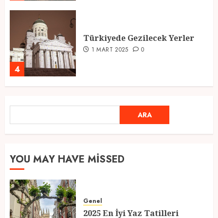
Türkiyede Gezilecek Yerler
1 MART 2025
0
4
Ramazan Ayı 2025: Manevi
ARA
ARA
Atmosfer ve Özel Hazırlıklar
28 ŞUBAT 2025
0
5
YOU MAY HAVE MISSED
2025 En İyi Yaz Tatilleri
Genel
21 MART 2025
0
2025 En İyi Yaz Tatilleri