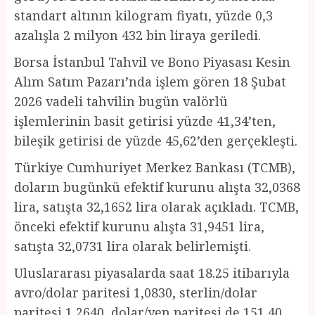
standart altının kilogram fiyatı, yüzde 0,3
azalışla 2 milyon 432 bin liraya geriledi.
Borsa İstanbul Tahvil ve Bono Piyasası Kesin
Alım Satım Pazarı’nda işlem gören 18 Şubat
2026 vadeli tahvilin bugün valörlü
işlemlerinin basit getirisi yüzde 41,34’ten,
bileşik getirisi de yüzde 45,62’den gerçekleşti.
Türkiye Cumhuriyet Merkez Bankası (TCMB),
doların bugünkü efektif kurunu alışta 32,0368
lira, satışta 32,1652 lira olarak açıkladı. TCMB,
önceki efektif kurunu alışta 31,9451 lira,
satışta 32,0731 lira olarak belirlemişti.
Uluslararası piyasalarda saat 18.25 itibarıyla
avro/dolar paritesi 1,0830, sterlin/dolar
paritesi 1,2640, dolar/yen paritesi de 151,40