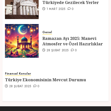
Türkiyede Gezilecek Yerler
4
1 MART 2025
0
Ramazan Ayı 2025: Manevi
Atmosfer ve Özel Hazırlıklar
Genel
Ramazan Ayı 2025: Manevi
28 ŞUBAT 2025
0
Atmosfer ve Özel Hazırlıklar
5
28 ŞUBAT 2025
0
Finansal Konular
Türkiye Ekonomisinin Mevcut Durumu
28 ŞUBAT 2025
0