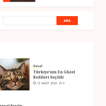
Genel
Ramazan Ayı 2025:
ARA
ARA
Manevi Atmosfer ve Özel
Hazırlıklar
28 ŞUBAT 2025
0
5
Genel
2025 En İyi Yaz Tatilleri
21 MART 2025
0
Genel
Türkiye’nin En Güzel
1
Kedileri Seçildi
12 MART 2025
0
Genel
Kediler Ve Köpeklerin
Türkiye Üzerine Etkisi
12 MART 2025
0
inansal Konular