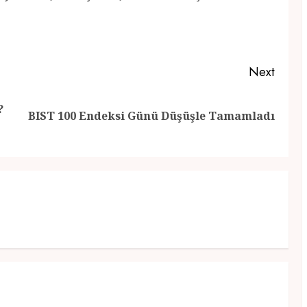
Next
?
Previous
Next
BIST 100 Endeksi Günü Düşüşle Tamamladı
post:
post: