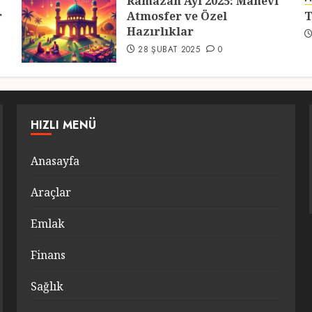
Ramazan Ayı 2025: Manevi
r
Atmosfer ve Özel
T
Hazırlıklar
28 ŞUBAT 2025
0
HIZLI MENÜ
Anasayfa
Araçlar
Emlak
Finans
Sağlık