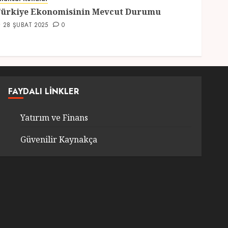
2
ürkiye Ekonomisinin Mevcut Durumu
28 ŞUBAT 2025
0
Genel
Türkiye’nin En Güzel
Kedileri Seçildi
12 MART 2025
0
3
FAYDALI LINKLER
Yatırım ve Finans
Seyahat
Türkiyede Gezilecek
Güvenilir Kaynakça
Yerler
1 MART 2025
0
4
Genel
Ramazan Ayı 2025:
Manevi Atmosfer ve Özel