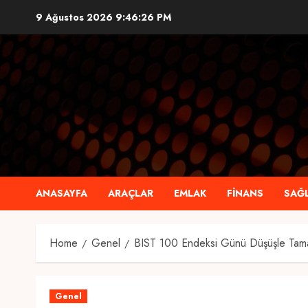
Skip
9 Ağustos 2026
9:46:27 PM
to
content
ANASAYFA
ARAÇLAR
EMLAK
FINANS
SAĞL
Home
Genel
BIST 100 Endeksi Günü Düşüşle Tam
Genel