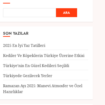
ARA
SON YAZILAR
2025 En İyi Yaz Tatilleri
Kediler Ve Köpeklerin Türkiye Üzerine Etkisi
Türkiye’nin En Güzel Kedileri Seçildi
Genel
Türkiyede Gezilecek Yerler
Türkiye’nin En Güzel
Kedileri Seçildi
Ramazan Ayı 2025: Manevi Atmosfer ve Özel
12 MART 2025
0
Hazırlıklar
3