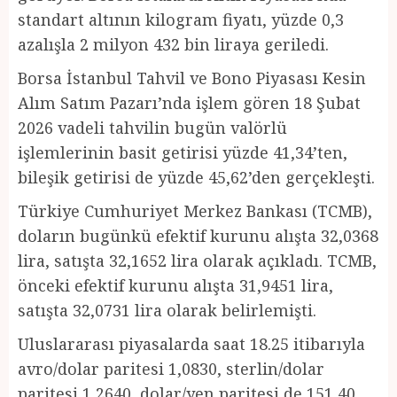
standart altının kilogram fiyatı, yüzde 0,3
azalışla 2 milyon 432 bin liraya geriledi.
Borsa İstanbul Tahvil ve Bono Piyasası Kesin
Alım Satım Pazarı’nda işlem gören 18 Şubat
2026 vadeli tahvilin bugün valörlü
işlemlerinin basit getirisi yüzde 41,34’ten,
bileşik getirisi de yüzde 45,62’den gerçekleşti.
Türkiye Cumhuriyet Merkez Bankası (TCMB),
doların bugünkü efektif kurunu alışta 32,0368
lira, satışta 32,1652 lira olarak açıkladı. TCMB,
önceki efektif kurunu alışta 31,9451 lira,
satışta 32,0731 lira olarak belirlemişti.
Uluslararası piyasalarda saat 18.25 itibarıyla
avro/dolar paritesi 1,0830, sterlin/dolar
paritesi 1,2640, dolar/yen paritesi de 151,40