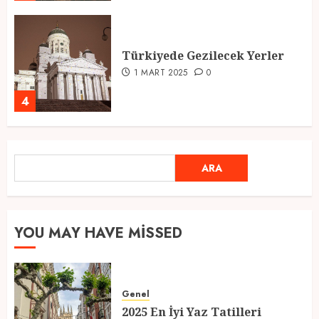
Türkiyede Gezilecek Yerler
1 MART 2025
0
4
Ramazan Ayı 2025: Manevi
ARA
ARA
Atmosfer ve Özel Hazırlıklar
28 ŞUBAT 2025
0
5
YOU MAY HAVE MISSED
2025 En İyi Yaz Tatilleri
Genel
21 MART 2025
0
2025 En İyi Yaz Tatilleri