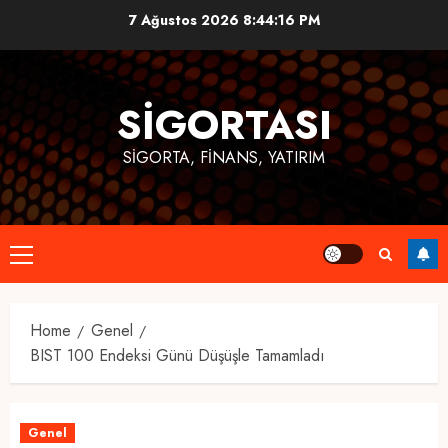
Skip
7 Ağustos 2026
8:44:17 PM
to
content
SIGORTASI
SIGORTA, FINANS, YATIRIM
Primary
Menu
Home
Genel
BIST 100 Endeksi Günü Düşüşle Tamamladı
Genel