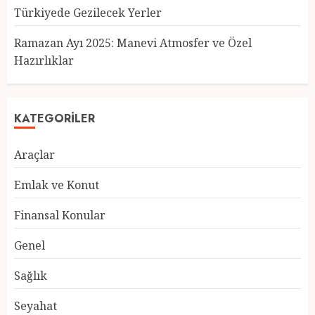
Türkiyede Gezilecek Yerler
Türkiye’nin En Güzel Kedileri
Seçildi
Ramazan Ayı 2025: Manevi Atmosfer ve Özel
12 MART 2025
0
Hazırlıklar
3
KATEGORILER
Türkiyede Gezilecek Yerler
Araçlar
1 MART 2025
0
4
Emlak ve Konut
Finansal Konular
Ramazan Ayı 2025: Manevi
Genel
Atmosfer ve Özel Hazırlıklar
28 ŞUBAT 2025
0
Sağlık
5
Seyahat