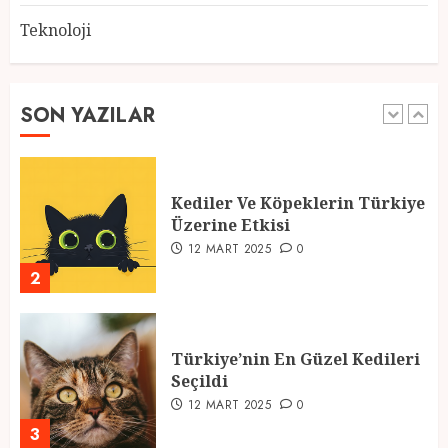
Teknoloji
2025 En İyi Yaz Tatilleri
21 MART 2025
0
SON YAZILAR
1
Kediler Ve Köpeklerin Türkiye
Üzerine Etkisi
12 MART 2025
0
2
Türkiye’nin En Güzel Kedileri
Seçildi
12 MART 2025
0
3