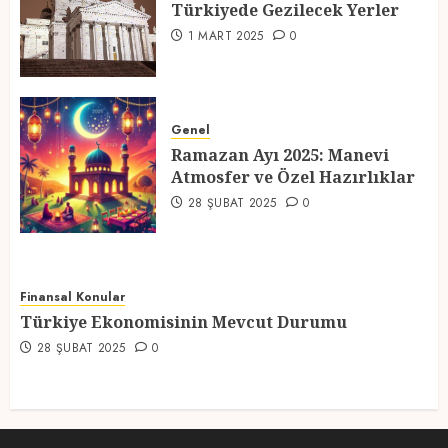
Türkiyede Gezilecek Yerler
4
1 MART 2025
0
Ramazan Ayı 2025: Manevi
Atmosfer ve Özel Hazırlıklar
Genel
Ramazan Ayı 2025: Manevi
28 ŞUBAT 2025
0
Atmosfer ve Özel Hazırlıklar
5
28 ŞUBAT 2025
0
Finansal Konular
Türkiye Ekonomisinin Mevcut Durumu
28 ŞUBAT 2025
0