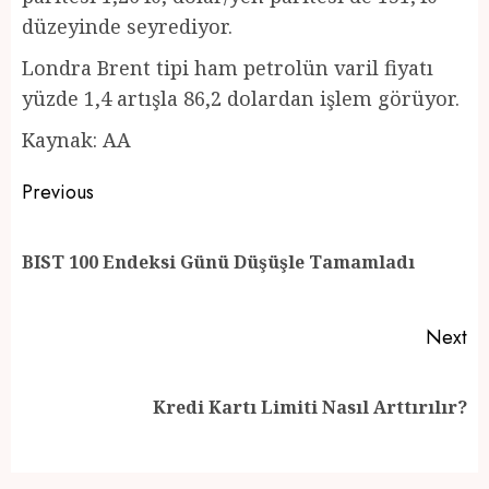
düzeyinde seyrediyor.
Londra Brent tipi ham petrolün varil fiyatı
yüzde 1,4 artışla 86,2 dolardan işlem görüyor.
Kaynak: AA
Post
Previous
navigation
Pr
BIST 100 Endeksi Günü Düşüşle Tamamladı
po
Next
Next
Kredi Kartı Limiti Nasıl Arttırılır?
post: