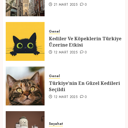
1
21 MART 2025
0
Kediler Ve Köpeklerin Türkiye
Üzerine Etkisi
Genel
Kediler Ve Köpeklerin Türkiye
12 MART 2025
0
Üzerine Etkisi
2
12 MART 2025
0
Türkiye’nin En Güzel Kedileri
Seçildi
Genel
Türkiye’nin En Güzel Kedileri
12 MART 2025
0
Seçildi
3
12 MART 2025
0
Türkiyede Gezilecek Yerler
Seyahat
1 MART 2025
0