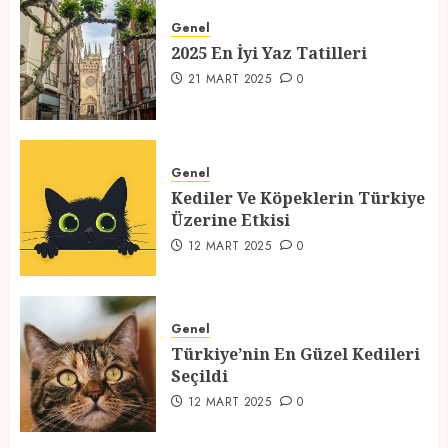
2025 En İyi Yaz Tatilleri
Genel
21 MART 2025
0
2025 En İyi Yaz Tatilleri
1
21 MART 2025
0
Kediler Ve Köpeklerin Türkiye
Üzerine Etkisi
Genel
Kediler Ve Köpeklerin Türkiye
12 MART 2025
0
Üzerine Etkisi
2
12 MART 2025
0
Türkiye’nin En Güzel Kedileri
Seçildi
Genel
Türkiye’nin En Güzel Kedileri
12 MART 2025
0
Seçildi
3
12 MART 2025
0