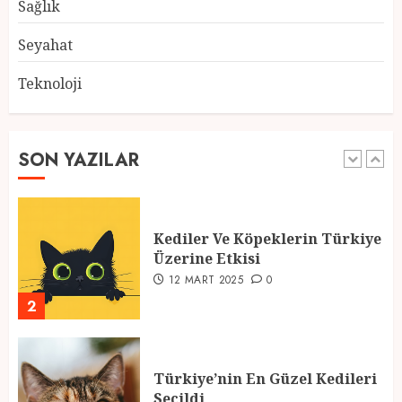
28 ŞUBAT 2025
0
Sağlık
5
Seyahat
Teknoloji
2025 En İyi Yaz Tatilleri
21 MART 2025
0
SON YAZILAR
1
Kediler Ve Köpeklerin Türkiye
Üzerine Etkisi
12 MART 2025
0
2
Türkiye’nin En Güzel Kedileri
Seçildi