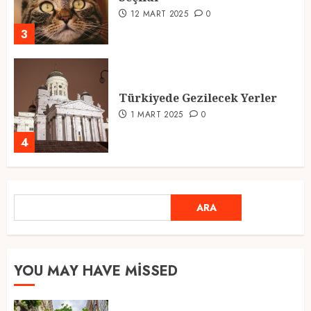
12 MART 2025
0
3
Türkiyede Gezilecek Yerler
1 MART 2025
0
4
Ramazan Ayı 2025: Manevi
ARA
ARA
Atmosfer ve Özel Hazırlıklar
28 ŞUBAT 2025
0
5
YOU MAY HAVE MISSED