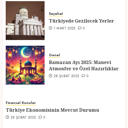
Türkiyede Gezilecek Yerler
Seyahat
1 MART 2025
0
Türkiyede Gezilecek Yerler
4
1 MART 2025
0
Ramazan Ayı 2025: Manevi
Atmosfer ve Özel Hazırlıklar
Genel
Ramazan Ayı 2025: Manevi
28 ŞUBAT 2025
0
Atmosfer ve Özel Hazırlıklar
5
28 ŞUBAT 2025
0
Finansal Konular
Türkiye Ekonomisinin Mevcut Durumu
28 ŞUBAT 2025
0