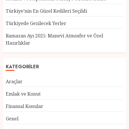
Türkiye’nin En Güzel Kedileri Seçildi
Türkiyede Gezilecek Yerler
Türkiye’nin En Güzel Kedileri
Seçildi
Ramazan Ayı 2025: Manevi Atmosfer ve Özel
12 MART 2025
0
Hazırlıklar
3
KATEGORILER
Türkiyede Gezilecek Yerler
Araçlar
1 MART 2025
0
4
Emlak ve Konut
Finansal Konular
Ramazan Ayı 2025: Manevi
Genel
Atmosfer ve Özel Hazırlıklar