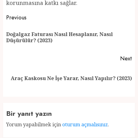
korunmasına katkı sağlar.
Post
Previous
navigation
Doğalgaz Faturası Nasıl Hesaplanır, Nasıl
Pr
Düşürülür? (2023)
po
Next
Next
Araç Kaskosu Ne İşe Yarar, Nasıl Yapılır? (2023)
post:
Bir yanıt yazın
Yorum yapabilmek için
oturum açmalısınız
.