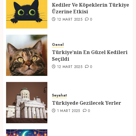
12 MART 2025
0
Kediler Ve Köpeklerin Türkiye
2
Üzerine Etkisi
12 MART 2025
0
Türkiye’nin En Güzel Kedileri
Seçildi
Genel
12 MART 2025
0
Türkiye’nin En Güzel Kedileri
3
Seçildi
12 MART 2025
0
Türkiyede Gezilecek Yerler
1 MART 2025
0
Seyahat
Türkiyede Gezilecek Yerler
4
1 MART 2025
0
Ramazan Ayı 2025: Manevi