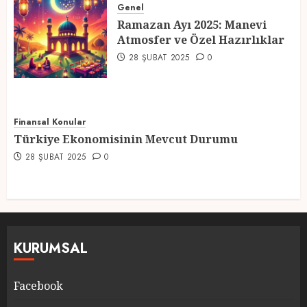
Atmosfer ve Özel Hazırlıklar
Genel
28 ŞUBAT 2025
0
Ramazan Ayı 2025: Manevi
5
Atmosfer ve Özel Hazırlıklar
28 ŞUBAT 2025
0
Finansal Konular
Türkiye Ekonomisinin Mevcut Durumu
28 ŞUBAT 2025
0
KURUMSAL
Facebook