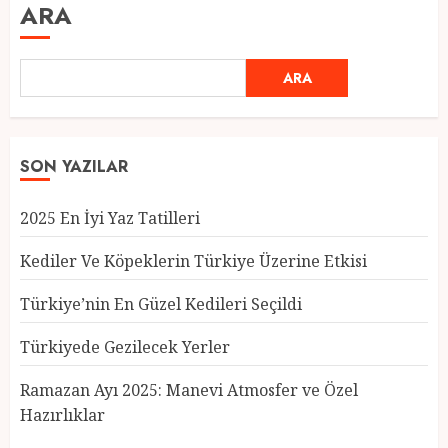
ARA
ARA
SON YAZILAR
2025 En İyi Yaz Tatilleri
Kediler Ve Köpeklerin Türkiye Üzerine Etkisi
Türkiye’nin En Güzel Kedileri Seçildi
Türkiyede Gezilecek Yerler
Türkiye’nin En Güzel Kedileri
Seçildi
Ramazan Ayı 2025: Manevi Atmosfer ve Özel
12 MART 2025
0
Hazırlıklar
3