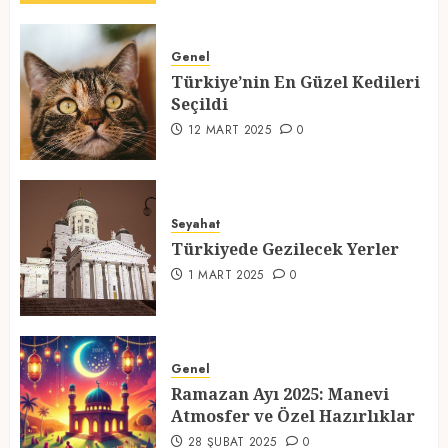
Genel
Türkiyede Gezilecek Yerler
Türkiye’nin En Güzel Kedileri
1 MART 2025
0
Seçildi
12 MART 2025
0
4
Ramazan Ayı 2025: Manevi
Seyahat
Atmosfer ve Özel Hazırlıklar
Türkiyede Gezilecek Yerler
28 ŞUBAT 2025
0
1 MART 2025
0
5
Genel
Ramazan Ayı 2025: Manevi
Atmosfer ve Özel Hazırlıklar
28 ŞUBAT 2025
0