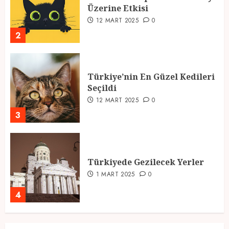
Türkiye’nin En Güzel Kedileri
Seçildi
12 MART 2025
0
3
Türkiyede Gezilecek Yerler
1 MART 2025
0
4
Ramazan Ayı 2025: Manevi
Atmosfer ve Özel Hazırlıklar
28 ŞUBAT 2025
0
5