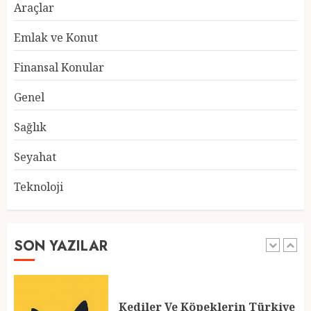
Araçlar
Atmosfer ve Özel Hazırlıklar
28 ŞUBAT 2025
0
Emlak ve Konut
5
Finansal Konular
Genel
2025 En İyi Yaz Tatilleri
Sağlık
21 MART 2025
0
Seyahat
1
Teknoloji
Kediler Ve Köpeklerin Türkiye
Üzerine Etkisi
SON YAZILAR
12 MART 2025
0
2