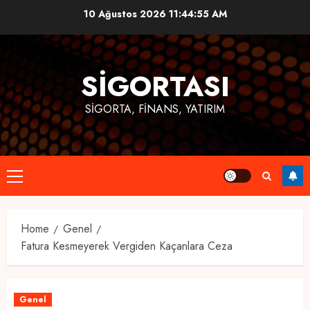
Skip
10 Ağustos 2026
11:44:56 AM
to
content
SIGORTASI
SIGORTA, FINANS, YATIRIM
Primary
Menu
Home
Genel
Fatura Kesmeyerek Vergiden Kaçanlara Ceza
Genel