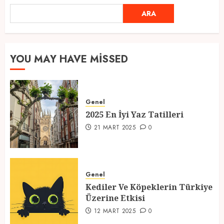
ARA
ARA
2025 En İyi Yaz Tatilleri
21 MART 2025
0
1
YOU MAY HAVE MISSED
Kediler Ve Köpeklerin Türkiye
Genel
Üzerine Etkisi
2025 En İyi Yaz Tatilleri
12 MART 2025
0
21 MART 2025
0
2
Genel
Türkiye’nin En Güzel Kedileri
Seçildi
Kediler Ve Köpeklerin Türkiye
Üzerine Etkisi
12 MART 2025
0
12 MART 2025
0
3