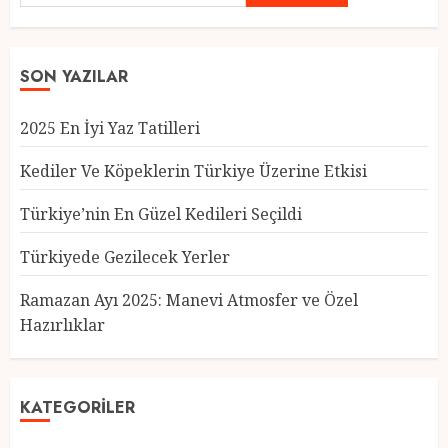
SON YAZILAR
2025 En İyi Yaz Tatilleri
Türkiye’nin En Güzel Kedileri
Seçildi
Kediler Ve Köpeklerin Türkiye Üzerine Etkisi
12 MART 2025
0
3
Türkiye’nin En Güzel Kedileri Seçildi
Türkiyede Gezilecek Yerler
Ramazan Ayı 2025: Manevi Atmosfer ve Özel
Türkiyede Gezilecek Yerler
Hazırlıklar
1 MART 2025
0
4
KATEGORILER
Ramazan Ayı 2025: Manevi