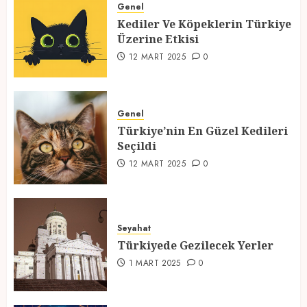
Üzerine Etkisi
Genel
Kediler Ve Köpeklerin Türkiye
12 MART 2025
0
Üzerine Etkisi
2
12 MART 2025
0
Türkiye’nin En Güzel Kedileri
Seçildi
Genel
Türkiye’nin En Güzel Kedileri
12 MART 2025
0
Seçildi
3
12 MART 2025
0
Türkiyede Gezilecek Yerler
Seyahat
1 MART 2025
0
Türkiyede Gezilecek Yerler
4
1 MART 2025
0