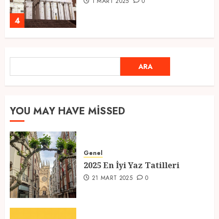
1 MART 2025
0
4
Ramazan Ayı 2025: Manevi
ARA
ARA
Atmosfer ve Özel Hazırlıklar
28 ŞUBAT 2025
0
5
YOU MAY HAVE MISSED
2025 En İyi Yaz Tatilleri
Genel
21 MART 2025
0
2025 En İyi Yaz Tatilleri
1
21 MART 2025
0
Kediler Ve Köpeklerin Türkiye