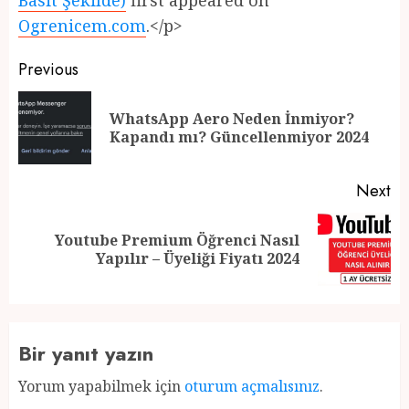
Basit Şekilde)
first appeared on
Ogrenicem.com
.</p>
Post
Previous
navigation
WhatsApp Aero Neden İnmiyor?
Pr
Kapandı mı? Güncellenmiyor 2024
po
Next
Youtube Premium Öğrenci Nasıl
Next
Yapılır – Üyeliği Fiyatı 2024
post:
Bir yanıt yazın
Yorum yapabilmek için
oturum açmalısınız
.