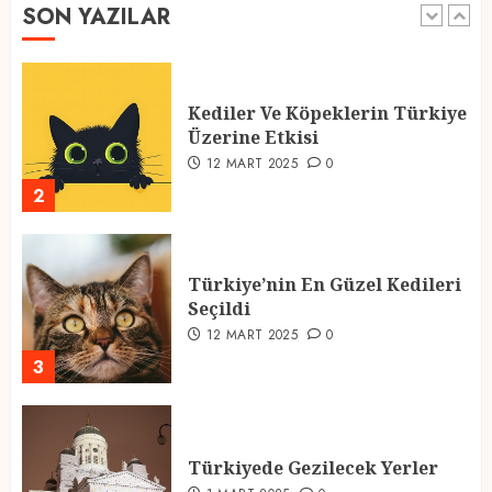
SON YAZILAR
1
Kediler Ve Köpeklerin Türkiye
Üzerine Etkisi
12 MART 2025
0
2
Türkiye’nin En Güzel Kedileri
Seçildi
12 MART 2025
0
3
Türkiyede Gezilecek Yerler