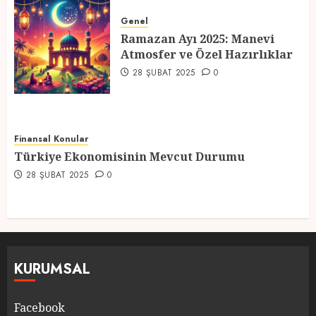
Ramazan Ayı 2025: Manevi
Atmosfer ve Özel Hazırlıklar
Genel
Ramazan Ayı 2025: Manevi
28 ŞUBAT 2025
0
Atmosfer ve Özel Hazırlıklar
5
28 ŞUBAT 2025
0
Finansal Konular
Türkiye Ekonomisinin Mevcut Durumu
28 ŞUBAT 2025
0
KURUMSAL
Facebook