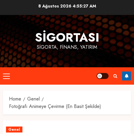
Skip
8 Ağustos 2026
4:55:28 AM
to
content
SIGORTASI
SIGORTA, FINANS, YATIRIM
Primary
Menu
Home
Genel
Fotoğrafı Animeye Çevirme (En Basit Şekilde)
Genel