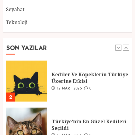
5
Seyahat
Teknoloji
2025 En İyi Yaz Tatilleri
21 MART 2025
0
SON YAZILAR
1
Kediler Ve Köpeklerin Türkiye
Üzerine Etkisi
12 MART 2025
0
2
Türkiye’nin En Güzel Kedileri
Seçildi