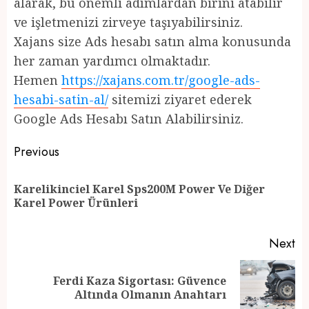
alarak, bu önemli adımlardan birini atabilir
ve işletmenizi zirveye taşıyabilirsiniz.
Xajans size Ads hesabı satın alma konusunda
her zaman yardımcı olmaktadır.
Hemen
https://xajans.com.tr/google-ads-
hesabi-satin-al/
sitemizi ziyaret ederek
Google Ads Hesabı Satın Alabilirsiniz.
Post
Previous
navigation
Karelikinciel Karel Sps200M Power Ve Diğer
Pr
Karel Power Ürünleri
po
Next
Ferdi Kaza Sigortası: Güvence
Next
Altında Olmanın Anahtarı
post: