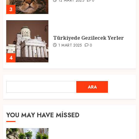
12 MART 2025
0
3
Türkiyede Gezilecek Yerler
1 MART 2025
0
4
Ramazan Ayı 2025: Manevi
ARA
ARA
Atmosfer ve Özel Hazırlıklar
28 ŞUBAT 2025
0
5
YOU MAY HAVE MISSED
2025 En İyi Yaz Tatilleri