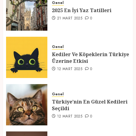
Genel
21 MART 2025
0
2025 En İyi Yaz Tatilleri
1
21 MART 2025
0
Kediler Ve Köpeklerin Türkiye
Üzerine Etkisi
Genel
Kediler Ve Köpeklerin Türkiye
12 MART 2025
0
Üzerine Etkisi
2
12 MART 2025
0
Türkiye’nin En Güzel Kedileri
Seçildi
Genel
Türkiye’nin En Güzel Kedileri
12 MART 2025
0
Seçildi
3
12 MART 2025
0