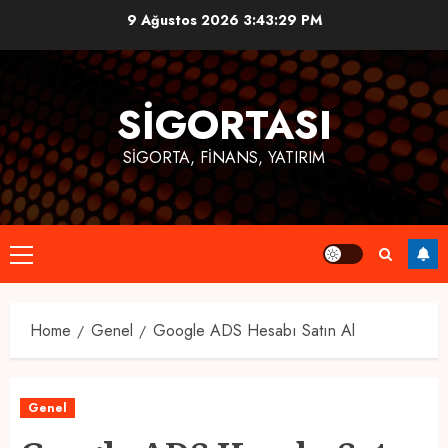
Skip
9 Ağustos 2026
3:43:30 PM
to
content
SIGORTASI
SIGORTA, FINANS, YATIRIM
Primary
Menu
Home
Genel
Google ADS Hesabı Satın Al
Genel