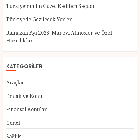
Türkiye’nin En Güzel Kedileri Seçildi
Türkiyede Gezilecek Yerler
Türkiye’nin En Güzel Kedileri
Seçildi
Ramazan Ayı 2025: Manevi Atmosfer ve Özel
12 MART 2025
0
Hazırlıklar
3
KATEGORILER
Türkiyede Gezilecek Yerler
Araçlar
1 MART 2025
0
4
Emlak ve Konut
Finansal Konular
Ramazan Ayı 2025: Manevi
Genel
Atmosfer ve Özel Hazırlıklar
28 ŞUBAT 2025
0
Sağlık