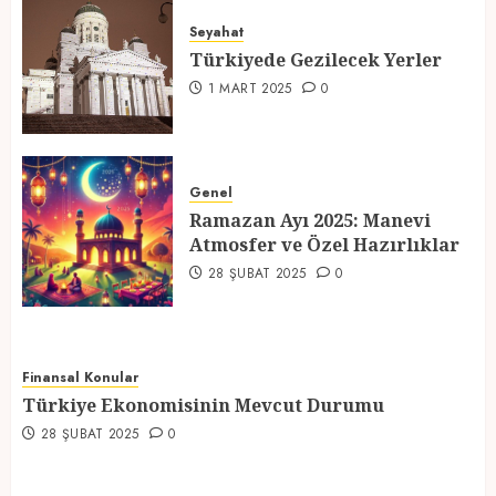
Türkiyede Gezilecek Yerler
Seyahat
1 MART 2025
0
Türkiyede Gezilecek Yerler
4
1 MART 2025
0
Ramazan Ayı 2025: Manevi
Atmosfer ve Özel Hazırlıklar
Genel
Ramazan Ayı 2025: Manevi
28 ŞUBAT 2025
0
Atmosfer ve Özel Hazırlıklar
5
28 ŞUBAT 2025
0
Finansal Konular
Türkiye Ekonomisinin Mevcut Durumu
28 ŞUBAT 2025
0