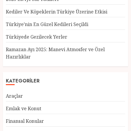
Kediler Ve Köpeklerin Türkiye Üzerine Etkisi
Türkiye’nin En Güzel Kedileri Seçildi
Türkiye’nin En Güzel Kedileri
Türkiyede Gezilecek Yerler
Seçildi
12 MART 2025
0
Ramazan Ayı 2025: Manevi Atmosfer ve Özel
Hazırlıklar
3
KATEGORILER
Türkiyede Gezilecek Yerler
1 MART 2025
0
Araçlar
4
Emlak ve Konut
Finansal Konular
Ramazan Ayı 2025: Manevi