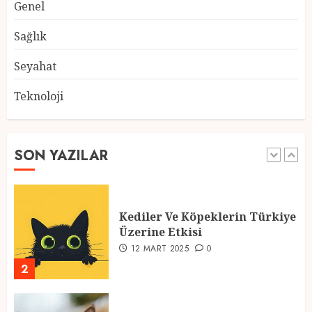
Atmosfer ve Özel Hazırlıklar
Genel
28 ŞUBAT 2025
0
Sağlık
5
Seyahat
Teknoloji
2025 En İyi Yaz Tatilleri
21 MART 2025
0
1
SON YAZILAR
Kediler Ve Köpeklerin Türkiye
Üzerine Etkisi
12 MART 2025
0
2