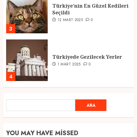
Türkiye’nin En Güzel Kedileri
Seçildi
12 MART 2025
0
3
Türkiyede Gezilecek Yerler
1 MART 2025
0
4
Ramazan Ayı 2025: Manevi
ARA
Atmosfer ve Özel Hazırlıklar
ARA
28 ŞUBAT 2025
0
5
YOU MAY HAVE MISSED