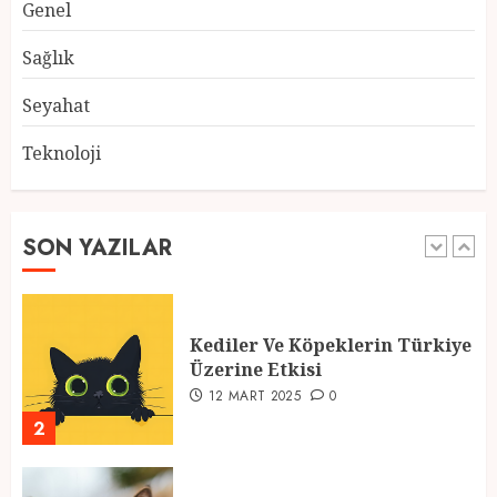
Genel
Atmosfer ve Özel Hazırlıklar
28 ŞUBAT 2025
0
Sağlık
5
Seyahat
Teknoloji
2025 En İyi Yaz Tatilleri
21 MART 2025
0
SON YAZILAR
1
Kediler Ve Köpeklerin Türkiye
Üzerine Etkisi
12 MART 2025
0
2