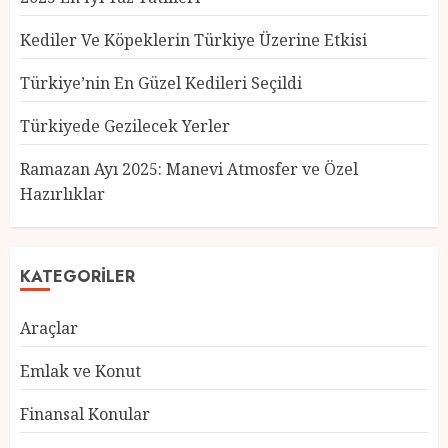
Kediler Ve Köpeklerin Türkiye Üzerine Etkisi
Türkiye’nin En Güzel Kedileri Seçildi
Türkiyede Gezilecek Yerler
Türkiye’nin En Güzel Kedileri
Seçildi
Ramazan Ayı 2025: Manevi Atmosfer ve Özel
12 MART 2025
0
Hazırlıklar
3
KATEGORILER
Türkiyede Gezilecek Yerler
1 MART 2025
0
Araçlar
4
Emlak ve Konut
Finansal Konular
Ramazan Ayı 2025: Manevi