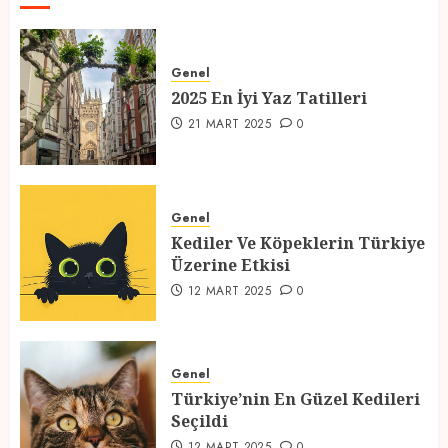
2025 En İyi Yaz Tatilleri
21 MART 2025
0
Genel
2025 En İyi Yaz Tatilleri
1
21 MART 2025
0
Kediler Ve Köpeklerin Türkiye
Üzerine Etkisi
Genel
12 MART 2025
0
Kediler Ve Köpeklerin Türkiye
2
Üzerine Etkisi
12 MART 2025
0
Türkiye’nin En Güzel Kedileri
Seçildi
Genel
12 MART 2025
0
Türkiye’nin En Güzel Kedileri
3
Seçildi
12 MART 2025
0