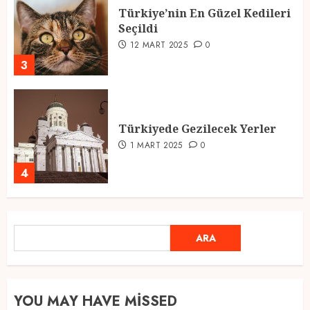
Türkiye’nin En Güzel Kedileri
Seçildi
12 MART 2025
0
3
Türkiyede Gezilecek Yerler
1 MART 2025
0
4
Ramazan Ayı 2025: Manevi
ARA
ARA
Atmosfer ve Özel Hazırlıklar
28 ŞUBAT 2025
0
5
YOU MAY HAVE MISSED