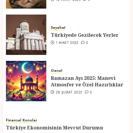
Türkiyede Gezilecek Yerler
1 MART 2025
0
Seyahat
Türkiyede Gezilecek Yerler
4
1 MART 2025
0
Ramazan Ayı 2025: Manevi
Atmosfer ve Özel Hazırlıklar
Genel
28 ŞUBAT 2025
0
Ramazan Ayı 2025: Manevi
5
Atmosfer ve Özel Hazırlıklar
28 ŞUBAT 2025
0
Finansal Konular
Türkiye Ekonomisinin Mevcut Durumu