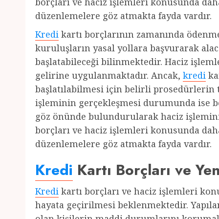
borçları ve haciz işlemleri konusunda daha 
düzenlemelere göz atmakta fayda vardır.
Kredi
kartı borçlarının zamanında ödenm
kuruluşların yasal yollara başvurarak alac
başlatabileceği bilinmektedir. Haciz işlem
gelirine uygulanmaktadır. Ancak,
kredi
ka
başlatılabilmesi için belirli prosedürleri
işleminin gerçekleşmesi durumunda ise b
göz önünde bulundurularak haciz işlemin
borçları ve haciz işlemleri konusunda daha 
düzenlemelere göz atmakta fayda vardır.
Kredi
Kartı Borçları ve Ye
Kredi
kartı borçları ve haciz işlemleri ko
hayata geçirilmesi beklenmektedir. Yapıl
olan kişilerin maddi durumlarını koruma