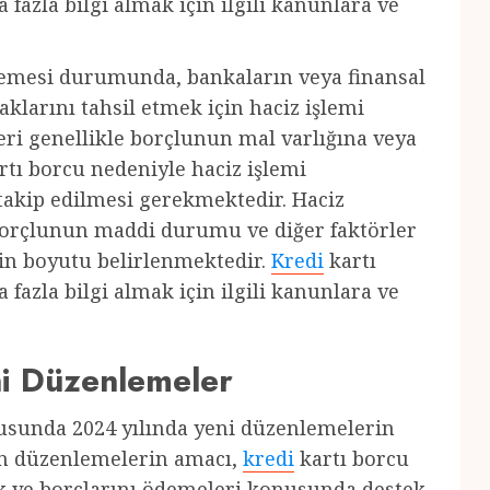
fazla bilgi almak için ilgili kanunlara ve
emesi durumunda, bankaların veya finansal
aklarını tahsil etmek için haciz işlemi
leri genellikle borçlunun mal varlığına veya
rtı borcu nedeniyle haciz işlemi
n takip edilmesi gerekmektedir. Haciz
orçlunun maddi durumu ve diğer faktörler
in boyutu belirlenmektedir.
Kredi
kartı
fazla bilgi almak için ilgili kanunlara ve
ni Düzenlemeler
nusunda 2024 yılında yeni düzenlemelerin
an düzenlemelerin amacı,
kredi
kartı borcu
k ve borçlarını ödemeleri konusunda destek