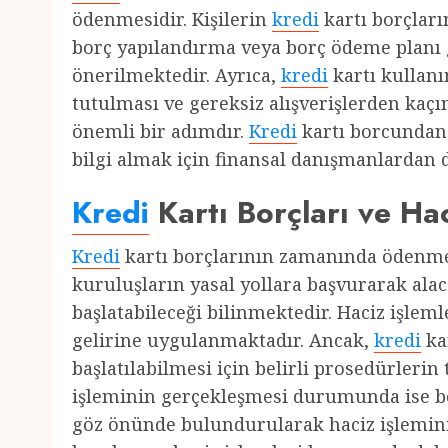
ödenmesidir. Kişilerin
kredi
kartı borçlar
borç yapılandırma veya borç ödeme planı 
önerilmektedir. Ayrıca,
kredi
kartı kullanı
tutulması ve gereksiz alışverişlerden kaç
önemli bir adımdır.
Kredi
kartı borcundan
bilgi almak için finansal danışmanlardan d
Kredi
Kartı Borçları ve Hac
Kredi
kartı borçlarının zamanında ödenm
kuruluşların yasal yollara başvurarak alac
başlatabileceği bilinmektedir. Haciz işlem
gelirine uygulanmaktadır. Ancak,
kredi
ka
başlatılabilmesi için belirli prosedürleri
işleminin gerçekleşmesi durumunda ise b
göz önünde bulundurularak haciz işlemin