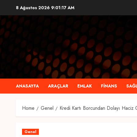
Skip
8 Ağustos 2026
9:01:18 AM
to
content
ANASAYFA
ARAÇLAR
EMLAK
FINANS
SAĞL
Home
Genel
Kredi Kartı Borcundan Dolayı Haciz 
Genel