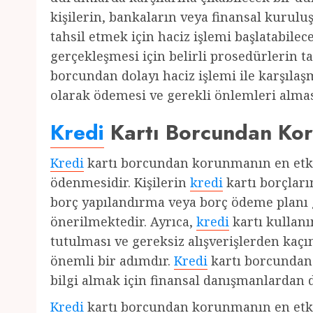
kişilerin, bankaların veya finansal kuruluş
tahsil etmek için haciz işlemi başlatabil
gerçekleşmesi için belirli prosedürlerin 
borcundan dolayı haciz işlemi ile karşılaş
olarak ödemesi ve gerekli önlemleri almas
Kredi
Kartı Borcundan Kor
Kredi
kartı borcundan korunmanın en etkil
ödenmesidir. Kişilerin
kredi
kartı borçlar
borç yapılandırma veya borç ödeme planı 
önerilmektedir. Ayrıca,
kredi
kartı kullanı
tutulması ve gereksiz alışverişlerden kaç
önemli bir adımdır.
Kredi
kartı borcundan
bilgi almak için finansal danışmanlardan d
Kredi
kartı borcundan korunmanın en etkil