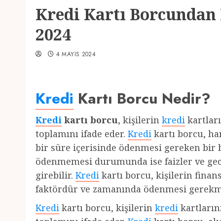
Kredi Kartı Borcundan 
2024
4 MAYIS 2024
Kredi
Kartı Borcu Nedir?
Kredi
kartı borcu
, kişilerin
kredi
kartları
toplamını ifade eder.
Kredi
kartı borcu, har
bir süre içerisinde ödenmesi gereken bir 
ödenmemesi durumunda ise faizler ve gec
girebilir.
Kredi
kartı borcu, kişilerin fina
faktördür ve zamanında ödenmesi gerekm
Kredi
kartı borcu, kişilerin
kredi
kartlarını