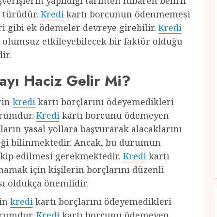
şverişlerin yapıldığı tarihten itibaren belirli
ç türüdür.
Kredi
kartı borcunun ödenmemesi
i gibi ek ödemeler devreye girebilir.
Kredi
ı olumsuz etkileyebilecek bir faktör olduğu
ir.
ayı Haciz Gelir Mi?
erin
kredi
kartı borçlarını ödeyemedikleri
urumdur.
Kredi
kartı borcunu ödemeyen
ların yasal yollara başvurarak alacaklarını
eceği bilinmektedir. Ancak, bu durumun
takip edilmesi gerekmektedir.
Kredi
kartı
mamak için kişilerin borçlarını düzenli
ı oldukça önemlidir.
rin
kredi
kartı borçlarını ödeyemedikleri
urumdur.
Kredi
kartı borcunu ödemeyen