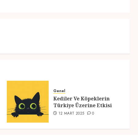
post:
post:
Genel
Kediler Ve Köpeklerin
Türkiye Üzerine Etkisi
12 MART 2025
0