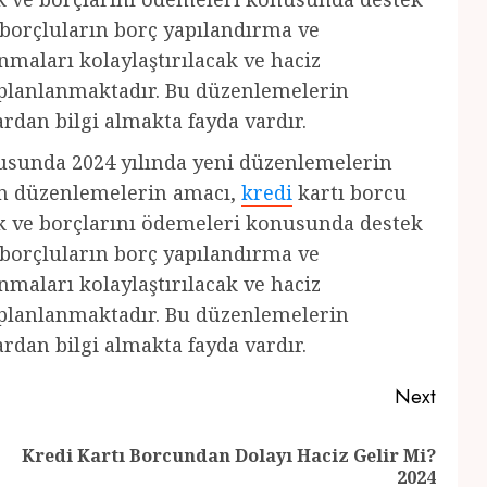
borçluların borç yapılandırma ve
maları kolaylaştırılacak ve haciz
ı planlanmaktadır. Bu düzenlemelerin
ardan bilgi almakta fayda vardır.
nusunda 2024 yılında yeni düzenlemelerin
an düzenlemelerin amacı,
kredi
kartı borcu
k ve borçlarını ödemeleri konusunda destek
borçluların borç yapılandırma ve
maları kolaylaştırılacak ve haciz
ı planlanmaktadır. Bu düzenlemelerin
ardan bilgi almakta fayda vardır.
Next
Kredi Kartı Borcundan Dolayı Haciz Gelir Mi?
Previous
Next
2024