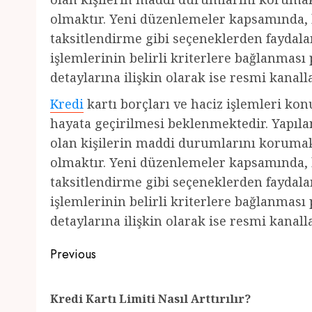
olmaktır. Yeni düzenlemeler kapsamında, 
taksitlendirme gibi seçeneklerden faydalan
işlemlerinin belirli kriterlere bağlanmas
detaylarına ilişkin olarak ise resmi kanall
Kredi
kartı borçları ve haciz işlemleri ko
hayata geçirilmesi beklenmektedir. Yapıl
olan kişilerin maddi durumlarını koruma
olmaktır. Yeni düzenlemeler kapsamında, 
taksitlendirme gibi seçeneklerden faydalan
işlemlerinin belirli kriterlere bağlanmas
detaylarına ilişkin olarak ise resmi kanall
Post
Previous
navigation
Kredi Kartı Limiti Nasıl Arttırılır?