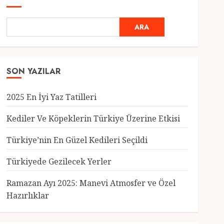
ARA
SON YAZILAR
2025 En İyi Yaz Tatilleri
Kediler Ve Köpeklerin Türkiye Üzerine Etkisi
Türkiye’nin En Güzel Kedileri Seçildi
Genel
Türkiyede Gezilecek Yerler
Türkiye’nin En Güzel
Kedileri Seçildi
Ramazan Ayı 2025: Manevi Atmosfer ve Özel
12 MART 2025
0
Hazırlıklar
3