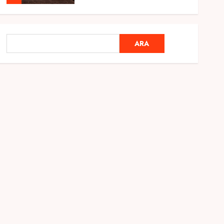
Genel
Ramazan Ayı 2025:
ARA
ARA
Manevi Atmosfer ve Özel
Hazırlıklar
28 ŞUBAT 2025
0
5
Genel
2025 En İyi Yaz Tatilleri
21 MART 2025
0
1
Genel
Kediler Ve Köpeklerin
Türkiye Üzerine Etkisi
12 MART 2025
0