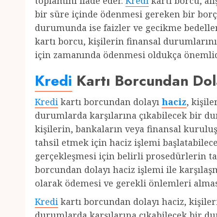
toplamını ifade eder.
Kredi
kartı borcu, alı
bir süre içinde ödenmesi gereken bir bor
durumunda ise faizler ve gecikme bedeller
kartı borcu, kişilerin finansal durumların
için zamanında ödenmesi oldukça önemlid
Kredi
Kartı Borcundan Dol
Kredi
kartı borcundan dolayı
haciz
, kişil
durumlarda karşılarına çıkabilecek bir d
kişilerin, bankaların veya finansal kuruluş
tahsil etmek için haciz işlemi başlatabil
gerçekleşmesi için belirli prosedürlerin 
borcundan dolayı haciz işlemi ile karşılaş
olarak ödemesi ve gerekli önlemleri almas
Kredi
kartı borcundan dolayı haciz, kişile
durumlarda karşılarına çıkabilecek bir d