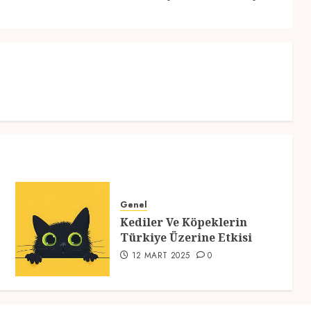
post:
post:
Genel
Kediler Ve Köpeklerin
Türkiye Üzerine Etkisi
12 MART 2025
0