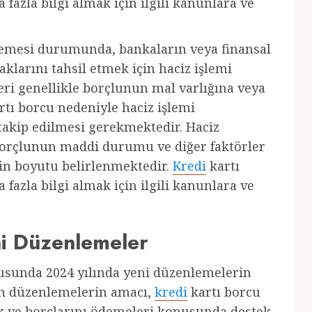
fazla bilgi almak için ilgili kanunlara ve
emesi durumunda, bankaların veya finansal
aklarını tahsil etmek için haciz işlemi
leri genellikle borçlunun mal varlığına veya
rtı borcu nedeniyle haciz işlemi
n takip edilmesi gerekmektedir. Haciz
orçlunun maddi durumu ve diğer faktörler
in boyutu belirlenmektedir.
Kredi
kartı
fazla bilgi almak için ilgili kanunlara ve
ni Düzenlemeler
nusunda 2024 yılında yeni düzenlemelerin
an düzenlemelerin amacı,
kredi
kartı borcu
k ve borçlarını ödemeleri konusunda destek