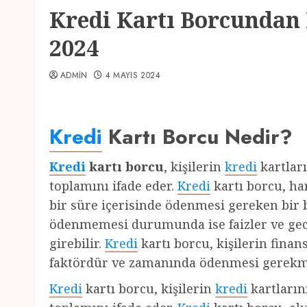
Kredi Kartı Borcundan 
2024
ADMIN
4 MAYIS 2024
Kredi
Kartı Borcu Nedir?
Kredi
kartı borcu
, kişilerin
kredi
kartları
toplamını ifade eder.
Kredi
kartı borcu, har
bir süre içerisinde ödenmesi gereken bir 
ödenmemesi durumunda ise faizler ve gec
girebilir.
Kredi
kartı borcu, kişilerin fina
faktördür ve zamanında ödenmesi gerekm
Kredi
kartı borcu, kişilerin
kredi
kartlarını