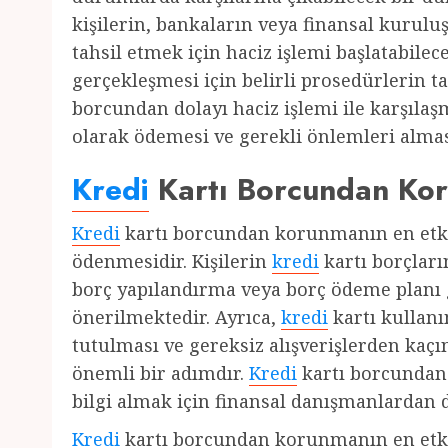
kişilerin, bankaların veya finansal kuruluş
tahsil etmek için haciz işlemi başlatabil
gerçekleşmesi için belirli prosedürlerin 
borcundan dolayı haciz işlemi ile karşılaş
olarak ödemesi ve gerekli önlemleri almas
Kredi
Kartı Borcundan Kor
Kredi
kartı borcundan korunmanın en etkil
ödenmesidir. Kişilerin
kredi
kartı borçlar
borç yapılandırma veya borç ödeme planı 
önerilmektedir. Ayrıca,
kredi
kartı kullanı
tutulması ve gereksiz alışverişlerden kaç
önemli bir adımdır.
Kredi
kartı borcundan
bilgi almak için finansal danışmanlardan d
Kredi
kartı borcundan korunmanın en etkil