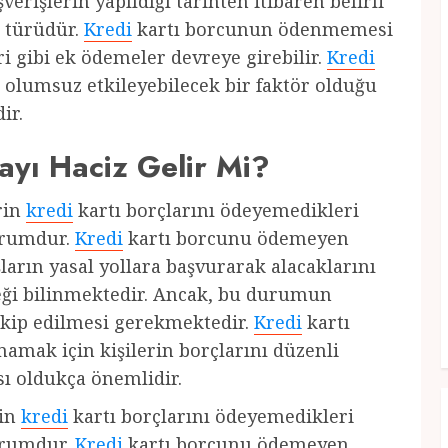
şverişlerin yapıldığı tarihten itibaren belirli
ç türüdür.
Kredi
kartı borcunun ödenmemesi
i gibi ek ödemeler devreye girebilir.
Kredi
ı olumsuz etkileyebilecek bir faktör olduğu
ir.
ayı Haciz Gelir Mi?
erin
kredi
kartı borçlarını ödeyemedikleri
urumdur.
Kredi
kartı borcunu ödemeyen
ların yasal yollara başvurarak alacaklarını
eceği bilinmektedir. Ancak, bu durumun
takip edilmesi gerekmektedir.
Kredi
kartı
mamak için kişilerin borçlarını düzenli
ı oldukça önemlidir.
rin
kredi
kartı borçlarını ödeyemedikleri
urumdur.
Kredi
kartı borcunu ödemeyen