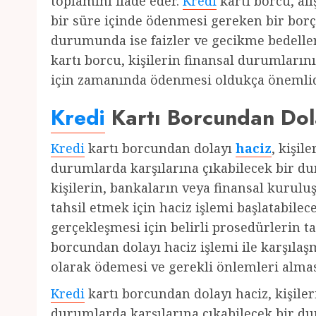
toplamını ifade eder.
Kredi
kartı borcu, alı
bir süre içinde ödenmesi gereken bir bor
durumunda ise faizler ve gecikme bedeller
kartı borcu, kişilerin finansal durumların
için zamanında ödenmesi oldukça önemlid
Kredi
Kartı Borcundan Dol
Kredi
kartı borcundan dolayı
haciz
, kişil
durumlarda karşılarına çıkabilecek bir d
kişilerin, bankaların veya finansal kuruluş
tahsil etmek için haciz işlemi başlatabil
gerçekleşmesi için belirli prosedürlerin 
borcundan dolayı haciz işlemi ile karşılaş
olarak ödemesi ve gerekli önlemleri almas
Kredi
kartı borcundan dolayı haciz, kişile
durumlarda karşılarına çıkabilecek bir d