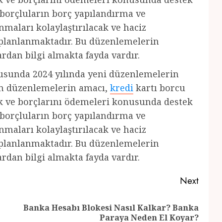
borçluların borç yapılandırma ve
maları kolaylaştırılacak ve haciz
ı planlanmaktadır. Bu düzenlemelerin
ardan bilgi almakta fayda vardır.
nusunda 2024 yılında yeni düzenlemelerin
an düzenlemelerin amacı,
kredi
kartı borcu
k ve borçlarını ödemeleri konusunda destek
borçluların borç yapılandırma ve
maları kolaylaştırılacak ve haciz
ı planlanmaktadır. Bu düzenlemelerin
ardan bilgi almakta fayda vardır.
Next
Banka Hesabı Blokesi Nasıl Kalkar? Banka
Previous
Next
Paraya Neden El Koyar?