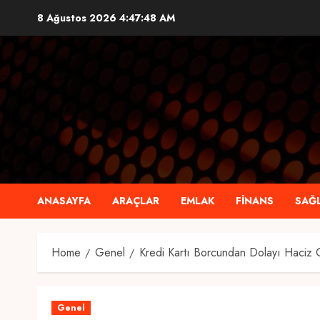
Skip
8 Ağustos 2026
4:47:49 AM
to
content
ANASAYFA
ARAÇLAR
EMLAK
FINANS
SAĞL
Home
Genel
Kredi Kartı Borcundan Dolayı Haciz 
Genel