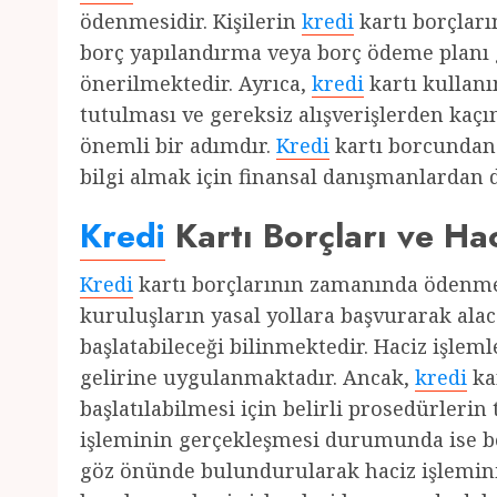
ödenmesidir. Kişilerin
kredi
kartı borçlar
borç yapılandırma veya borç ödeme planı 
önerilmektedir. Ayrıca,
kredi
kartı kullanı
tutulması ve gereksiz alışverişlerden kaç
önemli bir adımdır.
Kredi
kartı borcundan
bilgi almak için finansal danışmanlardan d
Kredi
Kartı Borçları ve Hac
Kredi
kartı borçlarının zamanında ödenm
kuruluşların yasal yollara başvurarak alac
başlatabileceği bilinmektedir. Haciz işlem
gelirine uygulanmaktadır. Ancak,
kredi
ka
başlatılabilmesi için belirli prosedürleri
işleminin gerçekleşmesi durumunda ise b
göz önünde bulundurularak haciz işlemin