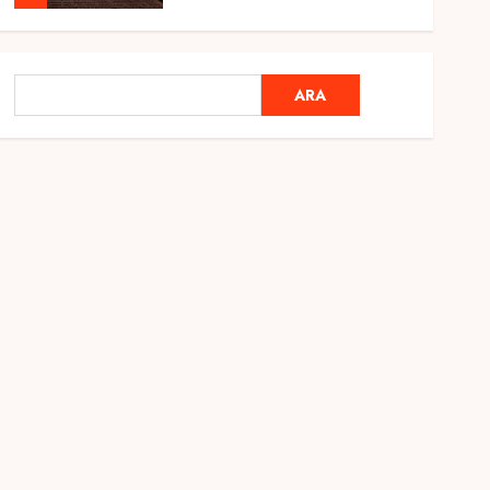
Genel
Ramazan Ayı 2025:
ARA
ARA
Manevi Atmosfer ve Özel
Hazırlıklar
28 ŞUBAT 2025
0
5
Genel
2025 En İyi Yaz Tatilleri
21 MART 2025
0
1
Genel
Kediler Ve Köpeklerin
Türkiye Üzerine Etkisi
12 MART 2025
0