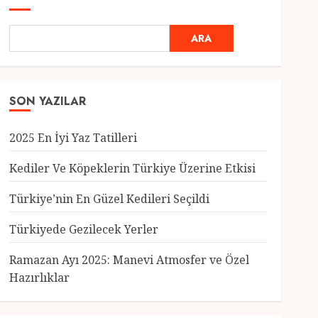
ARA
SON YAZILAR
2025 En İyi Yaz Tatilleri
Kediler Ve Köpeklerin Türkiye Üzerine Etkisi
Türkiye’nin En Güzel Kedileri Seçildi
Genel
Türkiyede Gezilecek Yerler
Türkiye’nin En Güzel
Kedileri Seçildi
Ramazan Ayı 2025: Manevi Atmosfer ve Özel
12 MART 2025
0
Hazırlıklar
3