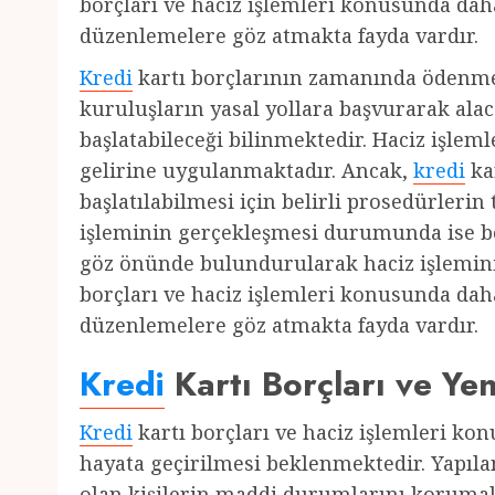
borçları ve haciz işlemleri konusunda daha 
düzenlemelere göz atmakta fayda vardır.
Kredi
kartı borçlarının zamanında ödenm
kuruluşların yasal yollara başvurarak alac
başlatabileceği bilinmektedir. Haciz işlem
gelirine uygulanmaktadır. Ancak,
kredi
ka
başlatılabilmesi için belirli prosedürleri
işleminin gerçekleşmesi durumunda ise b
göz önünde bulundurularak haciz işlemin
borçları ve haciz işlemleri konusunda daha 
düzenlemelere göz atmakta fayda vardır.
Kredi
Kartı Borçları ve Ye
Kredi
kartı borçları ve haciz işlemleri ko
hayata geçirilmesi beklenmektedir. Yapıl
olan kişilerin maddi durumlarını koruma