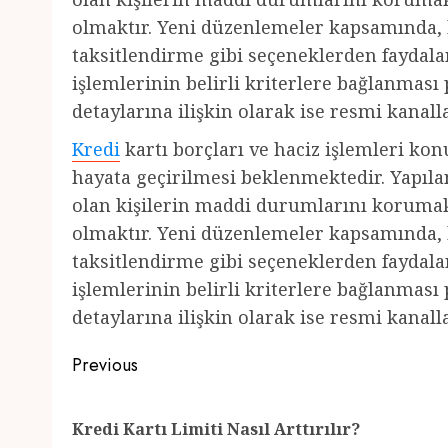
olmaktır. Yeni düzenlemeler kapsamında, 
taksitlendirme gibi seçeneklerden faydalan
işlemlerinin belirli kriterlere bağlanmas
detaylarına ilişkin olarak ise resmi kanall
Kredi
kartı borçları ve haciz işlemleri ko
hayata geçirilmesi beklenmektedir. Yapıl
olan kişilerin maddi durumlarını koruma
olmaktır. Yeni düzenlemeler kapsamında, 
taksitlendirme gibi seçeneklerden faydalan
işlemlerinin belirli kriterlere bağlanmas
detaylarına ilişkin olarak ise resmi kanall
Post
Previous
navigation
Kredi Kartı Limiti Nasıl Arttırılır?