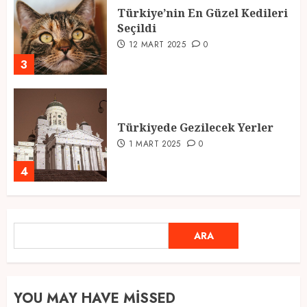
Türkiye’nin En Güzel Kedileri
Seçildi
12 MART 2025
0
3
Türkiyede Gezilecek Yerler
1 MART 2025
0
4
Ramazan Ayı 2025: Manevi
ARA
ARA
Atmosfer ve Özel Hazırlıklar
28 ŞUBAT 2025
0
5
YOU MAY HAVE MISSED