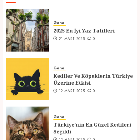
2025 En İyi Yaz Tatilleri
Genel
21 MART 2025
0
2025 En İyi Yaz Tatilleri
1
21 MART 2025
0
Kediler Ve Köpeklerin Türkiye
Üzerine Etkisi
Genel
Kediler Ve Köpeklerin Türkiye
12 MART 2025
0
Üzerine Etkisi
2
12 MART 2025
0
Türkiye’nin En Güzel Kedileri
Seçildi
Genel
Türkiye’nin En Güzel Kedileri
12 MART 2025
0
Seçildi
3
12 MART 2025
0