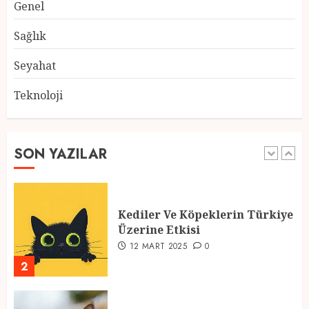
Genel
Atmosfer ve Özel Hazırlıklar
28 ŞUBAT 2025
0
Sağlık
5
Seyahat
Teknoloji
2025 En İyi Yaz Tatilleri
21 MART 2025
0
SON YAZILAR
1
Kediler Ve Köpeklerin Türkiye
Üzerine Etkisi
12 MART 2025
0
2