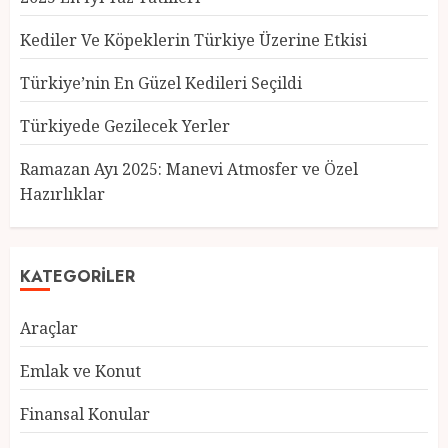
Kediler Ve Köpeklerin Türkiye Üzerine Etkisi
Türkiye’nin En Güzel Kedileri Seçildi
Türkiyede Gezilecek Yerler
Türkiye’nin En Güzel Kedileri
Seçildi
Ramazan Ayı 2025: Manevi Atmosfer ve Özel
12 MART 2025
0
Hazırlıklar
3
KATEGORILER
Türkiyede Gezilecek Yerler
Araçlar
1 MART 2025
0
4
Emlak ve Konut
Finansal Konular
Ramazan Ayı 2025: Manevi