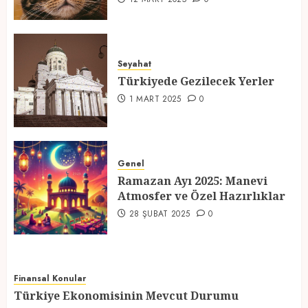
Türkiyede Gezilecek Yerler
Seyahat
1 MART 2025
0
Türkiyede Gezilecek Yerler
4
1 MART 2025
0
Ramazan Ayı 2025: Manevi
Atmosfer ve Özel Hazırlıklar
Genel
Ramazan Ayı 2025: Manevi
28 ŞUBAT 2025
0
Atmosfer ve Özel Hazırlıklar
5
28 ŞUBAT 2025
0
Finansal Konular
Türkiye Ekonomisinin Mevcut Durumu