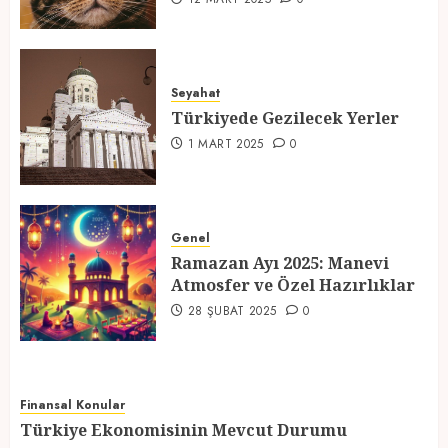
Türkiyede Gezilecek Yerler
1 MART 2025
0
Seyahat
Türkiyede Gezilecek Yerler
4
1 MART 2025
0
Ramazan Ayı 2025: Manevi
Atmosfer ve Özel Hazırlıklar
Genel
28 ŞUBAT 2025
0
Ramazan Ayı 2025: Manevi
5
Atmosfer ve Özel Hazırlıklar
28 ŞUBAT 2025
0
Finansal Konular
Türkiye Ekonomisinin Mevcut Durumu