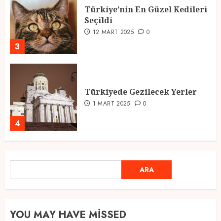
Türkiye’nin En Güzel Kedileri
Seçildi
12 MART 2025
0
3
Türkiyede Gezilecek Yerler
1 MART 2025
0
4
Ramazan Ayı 2025: Manevi
ARA
ARA
Atmosfer ve Özel Hazırlıklar
28 ŞUBAT 2025
0
5
YOU MAY HAVE MISSED