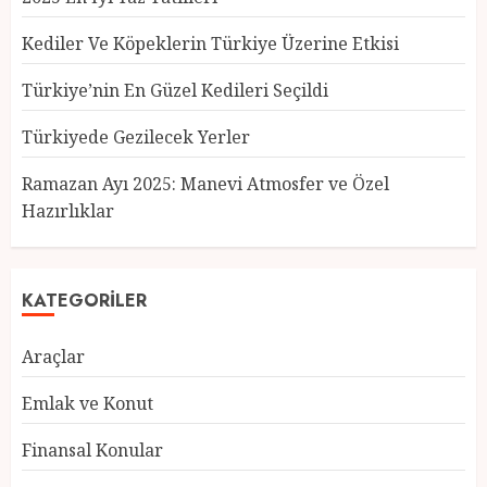
Kediler Ve Köpeklerin Türkiye Üzerine Etkisi
Türkiye’nin En Güzel Kedileri Seçildi
Türkiyede Gezilecek Yerler
Türkiye’nin En Güzel Kedileri
Seçildi
Ramazan Ayı 2025: Manevi Atmosfer ve Özel
12 MART 2025
0
Hazırlıklar
3
KATEGORILER
Türkiyede Gezilecek Yerler
1 MART 2025
0
Araçlar
4
Emlak ve Konut
Finansal Konular
Ramazan Ayı 2025: Manevi