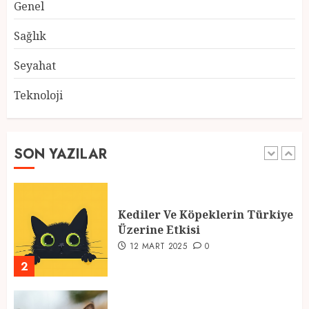
Genel
Atmosfer ve Özel Hazırlıklar
28 ŞUBAT 2025
0
Sağlık
5
Seyahat
Teknoloji
2025 En İyi Yaz Tatilleri
21 MART 2025
0
SON YAZILAR
1
Kediler Ve Köpeklerin Türkiye
Üzerine Etkisi
12 MART 2025
0
2