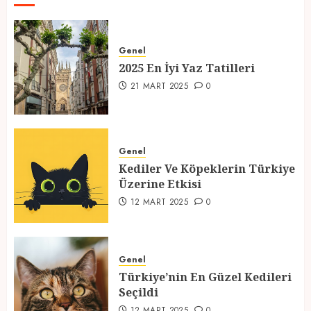
2025 En İyi Yaz Tatilleri
21 MART 2025
0
Genel
2025 En İyi Yaz Tatilleri
1
21 MART 2025
0
Kediler Ve Köpeklerin Türkiye
Üzerine Etkisi
Genel
12 MART 2025
0
Kediler Ve Köpeklerin Türkiye
2
Üzerine Etkisi
12 MART 2025
0
Türkiye’nin En Güzel Kedileri
Seçildi
Genel
12 MART 2025
0
Türkiye’nin En Güzel Kedileri
3
Seçildi
12 MART 2025
0