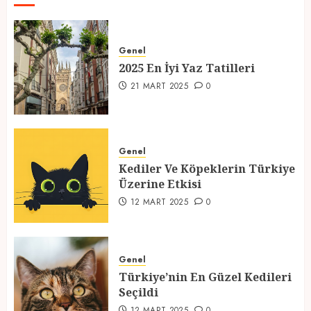
2025 En İyi Yaz Tatilleri
21 MART 2025
0
Genel
2025 En İyi Yaz Tatilleri
1
21 MART 2025
0
Kediler Ve Köpeklerin Türkiye
Üzerine Etkisi
Genel
12 MART 2025
0
Kediler Ve Köpeklerin Türkiye
Üzerine Etkisi
2
12 MART 2025
0
Türkiye’nin En Güzel Kedileri
Seçildi
Genel
12 MART 2025
0
Türkiye’nin En Güzel Kedileri
Seçildi
3
12 MART 2025
0