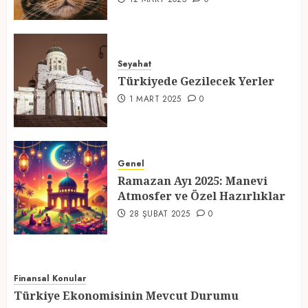
Türkiyede Gezilecek Yerler
1 MART 2025
0
Seyahat
Türkiyede Gezilecek Yerler
4
1 MART 2025
0
Ramazan Ayı 2025: Manevi
Atmosfer ve Özel Hazırlıklar
Genel
28 ŞUBAT 2025
0
Ramazan Ayı 2025: Manevi
Atmosfer ve Özel Hazırlıklar
5
28 ŞUBAT 2025
0
Finansal Konular
Türkiye Ekonomisinin Mevcut Durumu