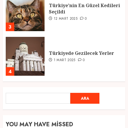
Türkiye’nin En Güzel Kedileri
Seçildi
12 MART 2025
0
3
Türkiyede Gezilecek Yerler
1 MART 2025
0
4
Ramazan Ayı 2025: Manevi
ARA
ARA
Atmosfer ve Özel Hazırlıklar
28 ŞUBAT 2025
0
5
YOU MAY HAVE MISSED