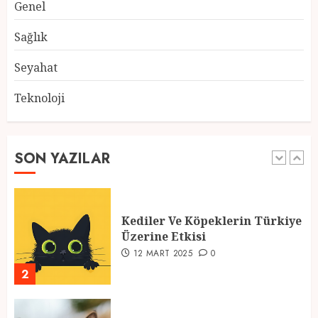
Genel
Atmosfer ve Özel Hazırlıklar
28 ŞUBAT 2025
0
Sağlık
5
Seyahat
Teknoloji
2025 En İyi Yaz Tatilleri
21 MART 2025
0
SON YAZILAR
1
Kediler Ve Köpeklerin Türkiye
Üzerine Etkisi
12 MART 2025
0
2