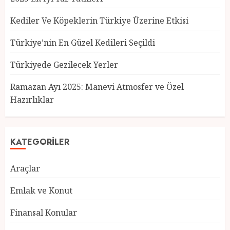
Kediler Ve Köpeklerin Türkiye Üzerine Etkisi
Türkiye’nin En Güzel Kedileri Seçildi
Türkiyede Gezilecek Yerler
Türkiye’nin En Güzel Kedileri
Seçildi
Ramazan Ayı 2025: Manevi Atmosfer ve Özel
12 MART 2025
0
Hazırlıklar
3
KATEGORILER
Türkiyede Gezilecek Yerler
1 MART 2025
0
Araçlar
4
Emlak ve Konut
Finansal Konular
Ramazan Ayı 2025: Manevi