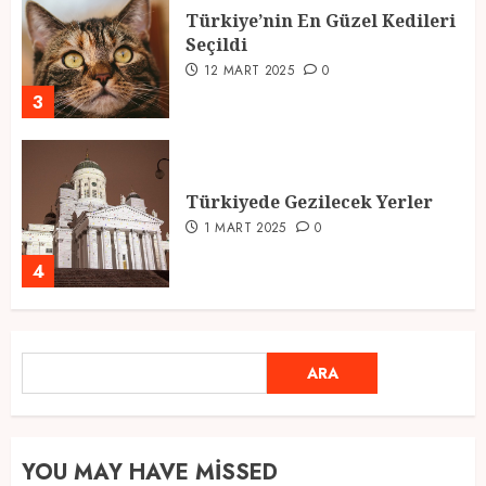
Türkiye’nin En Güzel Kedileri
Seçildi
12 MART 2025
0
3
Türkiyede Gezilecek Yerler
1 MART 2025
0
4
Ramazan Ayı 2025: Manevi
ARA
ARA
Atmosfer ve Özel Hazırlıklar
28 ŞUBAT 2025
0
5
YOU MAY HAVE MISSED