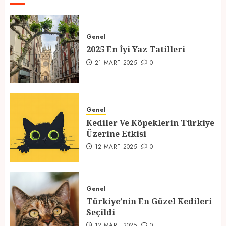
2025 En İyi Yaz Tatilleri
21 MART 2025
0
Genel
2025 En İyi Yaz Tatilleri
1
21 MART 2025
0
Kediler Ve Köpeklerin Türkiye
Üzerine Etkisi
Genel
12 MART 2025
0
Kediler Ve Köpeklerin Türkiye
2
Üzerine Etkisi
12 MART 2025
0
Türkiye’nin En Güzel Kedileri
Seçildi
Genel
12 MART 2025
0
Türkiye’nin En Güzel Kedileri
3
Seçildi
12 MART 2025
0