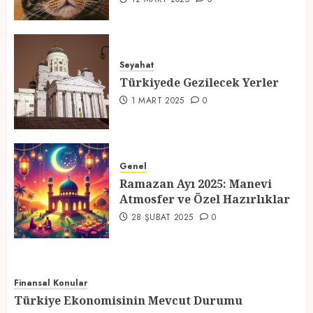
Türkiyede Gezilecek Yerler
1 MART 2025
0
Seyahat
Türkiyede Gezilecek Yerler
4
1 MART 2025
0
Ramazan Ayı 2025: Manevi
Atmosfer ve Özel Hazırlıklar
Genel
28 ŞUBAT 2025
0
Ramazan Ayı 2025: Manevi
5
Atmosfer ve Özel Hazırlıklar
28 ŞUBAT 2025
0
Finansal Konular
Türkiye Ekonomisinin Mevcut Durumu