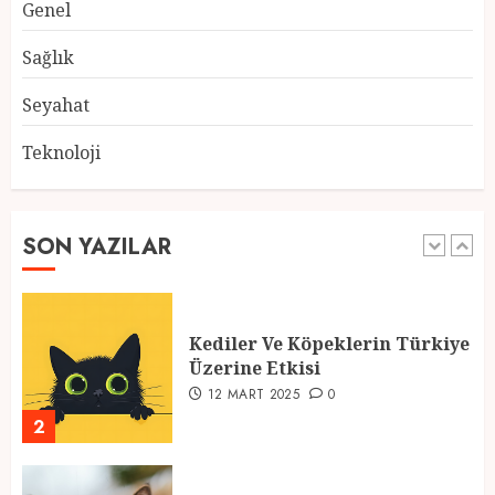
Genel
Atmosfer ve Özel Hazırlıklar
28 ŞUBAT 2025
0
Sağlık
5
Seyahat
Teknoloji
2025 En İyi Yaz Tatilleri
21 MART 2025
0
SON YAZILAR
1
Kediler Ve Köpeklerin Türkiye
Üzerine Etkisi
12 MART 2025
0
2