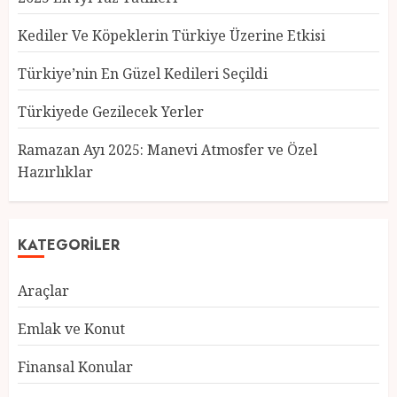
Kediler Ve Köpeklerin Türkiye Üzerine Etkisi
Türkiye’nin En Güzel Kedileri Seçildi
Türkiyede Gezilecek Yerler
Türkiye’nin En Güzel Kedileri
Seçildi
Ramazan Ayı 2025: Manevi Atmosfer ve Özel
12 MART 2025
0
Hazırlıklar
3
KATEGORILER
Türkiyede Gezilecek Yerler
1 MART 2025
0
Araçlar
4
Emlak ve Konut
Finansal Konular
Ramazan Ayı 2025: Manevi