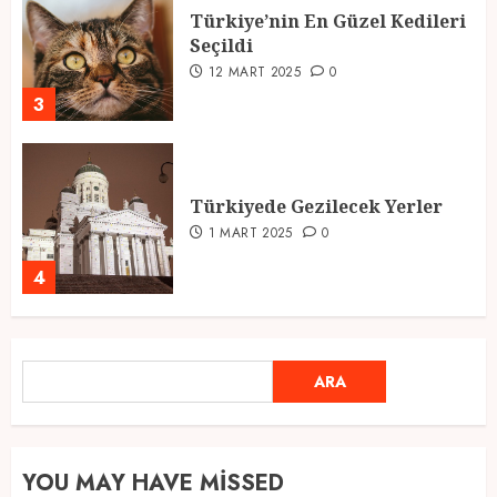
Türkiye’nin En Güzel Kedileri
Seçildi
12 MART 2025
0
3
Türkiyede Gezilecek Yerler
1 MART 2025
0
4
Ramazan Ayı 2025: Manevi
ARA
ARA
Atmosfer ve Özel Hazırlıklar
28 ŞUBAT 2025
0
5
YOU MAY HAVE MISSED