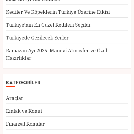
Kediler Ve Köpeklerin Türkiye Üzerine Etkisi
Türkiye’nin En Güzel Kedileri Seçildi
Türkiyede Gezilecek Yerler
Türkiye’nin En Güzel Kedileri
Seçildi
Ramazan Ayı 2025: Manevi Atmosfer ve Özel
12 MART 2025
0
Hazırlıklar
3
KATEGORILER
Türkiyede Gezilecek Yerler
1 MART 2025
0
Araçlar
4
Emlak ve Konut
Finansal Konular
Ramazan Ayı 2025: Manevi