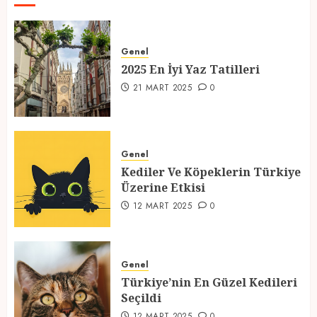
2025 En İyi Yaz Tatilleri
21 MART 2025
0
Genel
2025 En İyi Yaz Tatilleri
1
21 MART 2025
0
Kediler Ve Köpeklerin Türkiye
Üzerine Etkisi
Genel
12 MART 2025
0
Kediler Ve Köpeklerin Türkiye
Üzerine Etkisi
2
12 MART 2025
0
Türkiye’nin En Güzel Kedileri
Seçildi
Genel
12 MART 2025
0
Türkiye’nin En Güzel Kedileri
Seçildi
3
12 MART 2025
0