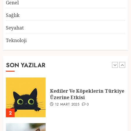
Genel
Atmosfer ve Özel Hazırlıklar
28 ŞUBAT 2025
0
Sağlık
5
Seyahat
Teknoloji
2025 En İyi Yaz Tatilleri
21 MART 2025
0
SON YAZILAR
1
Kediler Ve Köpeklerin Türkiye
Üzerine Etkisi
12 MART 2025
0
2