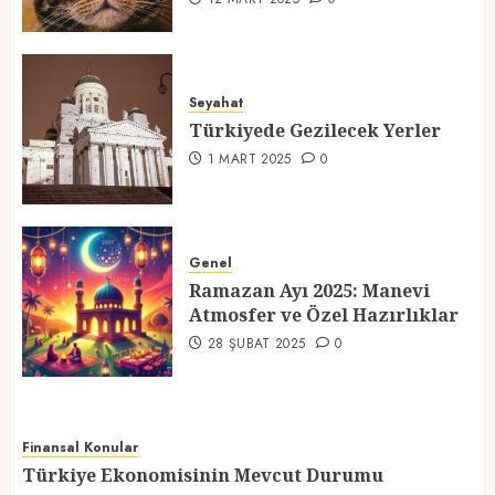
Türkiyede Gezilecek Yerler
1 MART 2025
0
Seyahat
Türkiyede Gezilecek Yerler
4
1 MART 2025
0
Ramazan Ayı 2025: Manevi
Atmosfer ve Özel Hazırlıklar
Genel
28 ŞUBAT 2025
0
Ramazan Ayı 2025: Manevi
Atmosfer ve Özel Hazırlıklar
5
28 ŞUBAT 2025
0
Finansal Konular
Türkiye Ekonomisinin Mevcut Durumu