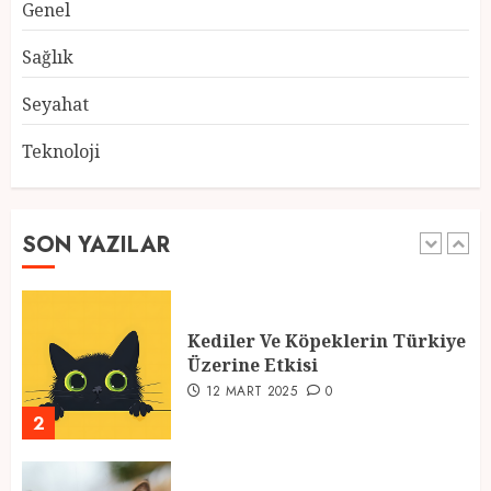
Genel
Atmosfer ve Özel Hazırlıklar
28 ŞUBAT 2025
0
Sağlık
5
Seyahat
Teknoloji
2025 En İyi Yaz Tatilleri
21 MART 2025
0
SON YAZILAR
1
Kediler Ve Köpeklerin Türkiye
Üzerine Etkisi
12 MART 2025
0
2