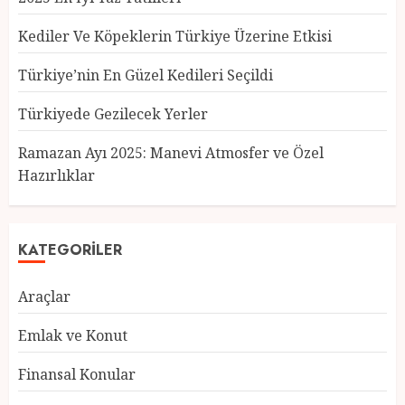
Kediler Ve Köpeklerin Türkiye Üzerine Etkisi
Türkiye’nin En Güzel Kedileri Seçildi
Türkiyede Gezilecek Yerler
Türkiye’nin En Güzel Kedileri
Seçildi
Ramazan Ayı 2025: Manevi Atmosfer ve Özel
12 MART 2025
0
Hazırlıklar
3
KATEGORILER
Türkiyede Gezilecek Yerler
1 MART 2025
0
Araçlar
4
Emlak ve Konut
Finansal Konular
Ramazan Ayı 2025: Manevi