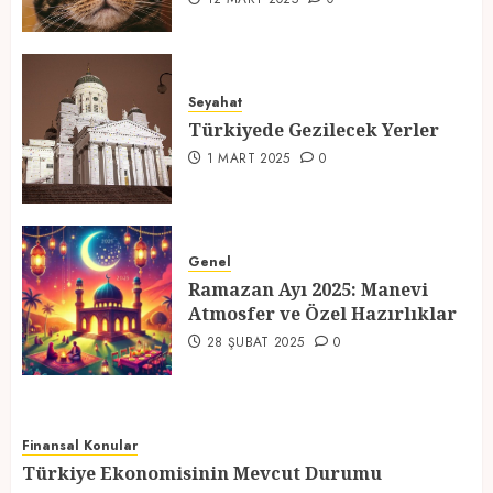
Türkiyede Gezilecek Yerler
1 MART 2025
0
Seyahat
Türkiyede Gezilecek Yerler
4
1 MART 2025
0
Ramazan Ayı 2025: Manevi
Atmosfer ve Özel Hazırlıklar
Genel
28 ŞUBAT 2025
0
Ramazan Ayı 2025: Manevi
5
Atmosfer ve Özel Hazırlıklar
28 ŞUBAT 2025
0
Finansal Konular
Türkiye Ekonomisinin Mevcut Durumu