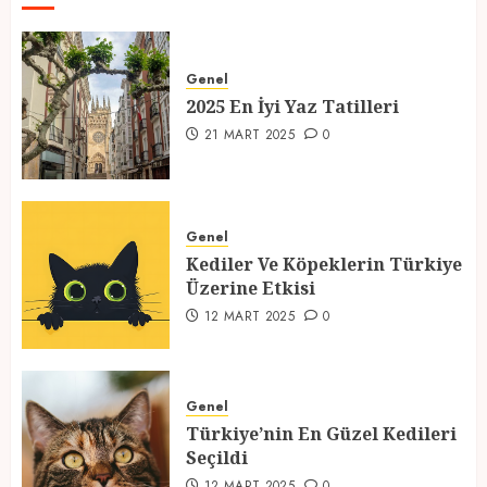
2025 En İyi Yaz Tatilleri
21 MART 2025
0
Genel
2025 En İyi Yaz Tatilleri
1
21 MART 2025
0
Kediler Ve Köpeklerin Türkiye
Üzerine Etkisi
Genel
12 MART 2025
0
Kediler Ve Köpeklerin Türkiye
2
Üzerine Etkisi
12 MART 2025
0
Türkiye’nin En Güzel Kedileri
Seçildi
Genel
12 MART 2025
0
Türkiye’nin En Güzel Kedileri
3
Seçildi
12 MART 2025
0