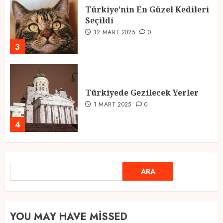
Türkiye’nin En Güzel Kedileri
Seçildi
12 MART 2025
0
3
Türkiyede Gezilecek Yerler
1 MART 2025
0
4
Ramazan Ayı 2025: Manevi
ARA
ARA
Atmosfer ve Özel Hazırlıklar
28 ŞUBAT 2025
0
5
YOU MAY HAVE MISSED