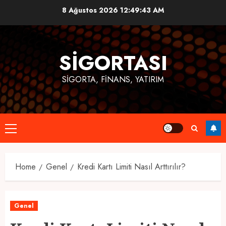
Skip
8 Ağustos 2026
12:49:43 AM
to
content
SIGORTASI
SIGORTA, FINANS, YATIRIM
Primary
Menu
Home
Genel
Kredi Kartı Limiti Nasıl Arttırılır?
Genel