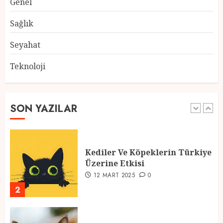
Genel
Atmosfer ve Özel Hazırlıklar
28 ŞUBAT 2025
0
Sağlık
5
Seyahat
Teknoloji
2025 En İyi Yaz Tatilleri
21 MART 2025
0
SON YAZILAR
1
Kediler Ve Köpeklerin Türkiye
Üzerine Etkisi
12 MART 2025
0
2