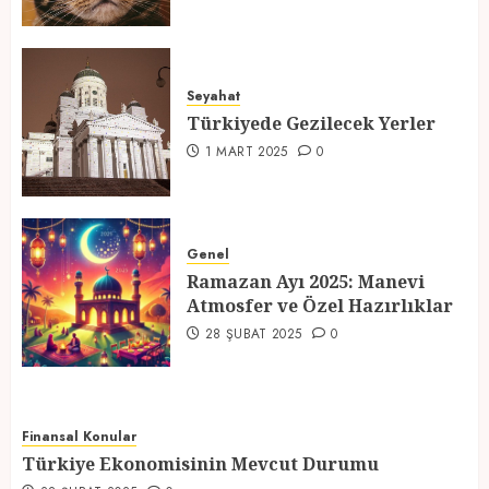
Türkiyede Gezilecek Yerler
Seyahat
1 MART 2025
0
Türkiyede Gezilecek Yerler
4
1 MART 2025
0
Ramazan Ayı 2025: Manevi
Atmosfer ve Özel Hazırlıklar
Genel
Ramazan Ayı 2025: Manevi
28 ŞUBAT 2025
0
Atmosfer ve Özel Hazırlıklar
5
28 ŞUBAT 2025
0
Finansal Konular
Türkiye Ekonomisinin Mevcut Durumu