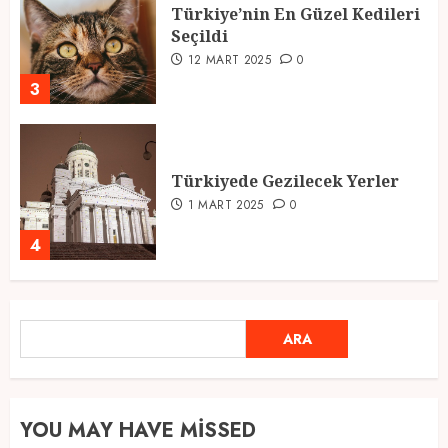
Türkiye’nin En Güzel Kedileri
Seçildi
12 MART 2025
0
3
Türkiyede Gezilecek Yerler
1 MART 2025
0
4
Ramazan Ayı 2025: Manevi
ARA
ARA
Atmosfer ve Özel Hazırlıklar
28 ŞUBAT 2025
0
5
YOU MAY HAVE MISSED