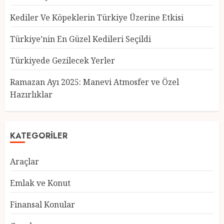
Kediler Ve Köpeklerin Türkiye Üzerine Etkisi
Türkiye’nin En Güzel Kedileri Seçildi
Türkiyede Gezilecek Yerler
Türkiye’nin En Güzel Kedileri
Seçildi
Ramazan Ayı 2025: Manevi Atmosfer ve Özel
12 MART 2025
0
Hazırlıklar
3
KATEGORILER
Türkiyede Gezilecek Yerler
Araçlar
1 MART 2025
0
4
Emlak ve Konut
Finansal Konular
Ramazan Ayı 2025: Manevi