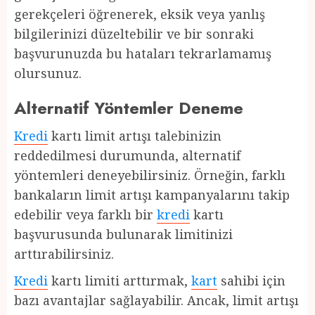
gerekçeleri öğrenerek, eksik veya yanlış
bilgilerinizi düzeltebilir ve bir sonraki
başvurunuzda bu hataları tekrarlamamış
olursunuz.
Alternatif Yöntemler Deneme
Kredi
kartı limit artışı talebinizin
reddedilmesi durumunda, alternatif
yöntemleri deneyebilirsiniz. Örneğin, farklı
bankaların limit artışı kampanyalarını takip
edebilir veya farklı bir
kredi
kartı
başvurusunda bulunarak limitinizi
arttırabilirsiniz.
Kredi
kartı limiti arttırmak,
kart
sahibi için
bazı avantajlar sağlayabilir. Ancak, limit artışı