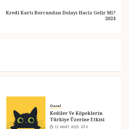
Kredi Kartı Borcundan Dolayı Haciz Gelir Mi?
Previous
Next
2024
post:
post:
Genel
Kediler Ve Köpeklerin
Türkiye Üzerine Etkisi
12 MART 2025
0