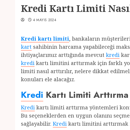
Kredi Kartı Limiti Nasıl
4 MAYIS 2024
Kredi kartı limiti
, bankaların müşteriler
kart
sahibinin harcama yapabileceği maks
ihtiyaçlarımız arttığında mevcut
kredi
kar
kredi
kartı limitini arttırmak için farklı y
limiti nasıl arttırılır, nelere dikkat edilm
konuları ele alacağız.
Kredi
Kartı Limiti Arttırma
Kredi
kartı limiti arttırma yöntemleri ko
Bu seçeneklerden en uygun olanını seçm
sağlayabilir.
Kredi
kartı limitini arttırmak