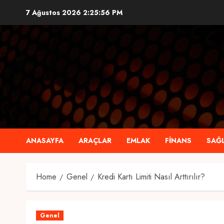
Skip
7 Ağustos 2026
2:25:58 PM
to
content
ANASAYFA
ARAÇLAR
EMLAK
FINANS
SAĞL
Home
Genel
Kredi Kartı Limiti Nasıl Arttırılır?
Genel