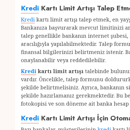
Kredi
Kartı Limit Artışı Talep Etm
Kredi
kartı limit artışı talep etmek, en ya
Bankanıza başvurarak mevcut limitinizi art
talep genellikle bankanın internet şubesi,
aracılığıyla yapılabilmektedir. Talep for
finansal bilgilerinizi belirtmeniz istenir. B
onaylanabilir veya reddedilebilir.
Kredi
kartı limit artışı
talebinde bulunu
vardır. Öncelikle, talep formunu dolduru
şekilde belirtmelisiniz. Ayrıca, bankanın s
şekilde hazırlamanız gerekmektedir. Bu bel
fotokopisi ve son döneme ait banka hesap 
Kredi
Kartı Limit Artışı İçin Oto
Bazı bankalar, müşterilerinin
kredi
kartı l