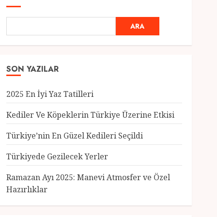
ARA
SON YAZILAR
2025 En İyi Yaz Tatilleri
Kediler Ve Köpeklerin Türkiye Üzerine Etkisi
Türkiye’nin En Güzel Kedileri Seçildi
Genel
Türkiyede Gezilecek Yerler
Türkiye’nin En Güzel
Kedileri Seçildi
Ramazan Ayı 2025: Manevi Atmosfer ve Özel
12 MART 2025
0
Hazırlıklar
3