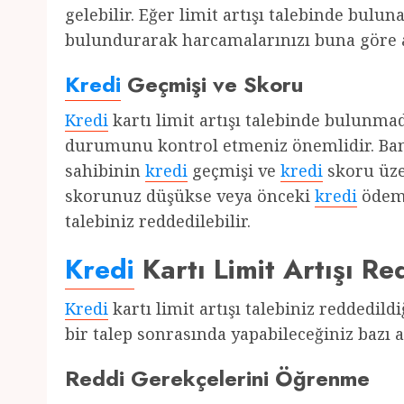
gelebilir. Eğer limit artışı talebinde bu
bulundurarak harcamalarınızı buna göre 
Kredi
Geçmişi ve Skoru
Kredi
kartı limit artışı talebinde bulunm
durumunu kontrol etmeniz önemlidir. Bankal
sahibinin
kredi
geçmişi ve
kredi
skoru üze
skorunuz düşükse veya önceki
kredi
ödeme
talebiniz reddedilebilir.
Kredi
Kartı Limit Artışı R
Kredi
kartı limit artışı talebiniz reddedil
bir talep sonrasında yapabileceğiniz bazı
Reddi Gerekçelerini Öğrenme