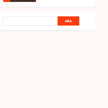
Genel
Ramazan Ayı 2025:
ARA
ARA
Manevi Atmosfer ve Özel
Hazırlıklar
28 ŞUBAT 2025
0
5
Genel
2025 En İyi Yaz Tatilleri
21 MART 2025
0
1
Genel
Kediler Ve Köpeklerin
Türkiye Üzerine Etkisi
12 MART 2025
0