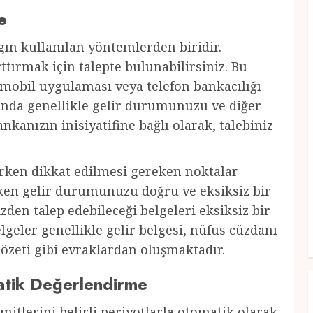
e
ygın kullanılan yöntemlerden biridir.
tırmak için talepte bulunabilirsiniz. Bu
 mobil uygulaması veya telefon bankacılığı
munda genellikle gelir durumunuzu ve diğer
ankanızın inisiyatifine bağlı olarak, talebiniz
rken dikkat edilmesi gereken noktalar
rken gelir durumunuzu doğru ve eksiksiz bir
izden talep edebileceği belgeleri eksiksiz bir
geler genellikle gelir belgesi, nüfus cüzdanı
özeti gibi evraklardan oluşmaktadır.
matik Değerlendirme
imitlerini belirli periyotlarla otomatik olarak