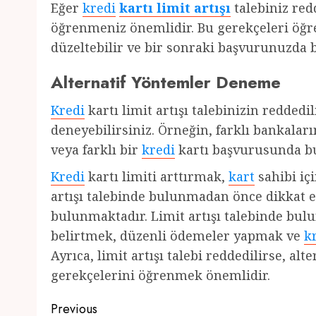
Eğer
kredi
kartı limit artışı
talebiniz red
öğrenmeniz önemlidir. Bu gerekçeleri öğren
düzeltebilir ve bir sonraki başvurunuzda 
Alternatif Yöntemler Deneme
Kredi
kartı limit artışı talebinizin redde
deneyebilirsiniz. Örneğin, farklı bankaları
veya farklı bir
kredi
kartı başvurusunda bul
Kredi
kartı limiti arttırmak,
kart
sahibi içi
artışı talebinde bulunmadan önce dikkat 
bulunmaktadır. Limit artışı talebinde bu
belirtmek, düzenli ödemeler yapmak ve
k
Ayrıca, limit artışı talebi reddedilirse, a
gerekçelerini öğrenmek önemlidir.
Post
Previous