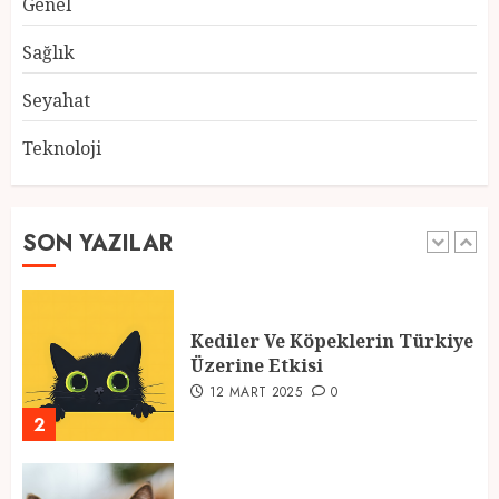
Genel
Atmosfer ve Özel Hazırlıklar
28 ŞUBAT 2025
0
Sağlık
5
Seyahat
Teknoloji
2025 En İyi Yaz Tatilleri
21 MART 2025
0
SON YAZILAR
1
Kediler Ve Köpeklerin Türkiye
Üzerine Etkisi
12 MART 2025
0
2