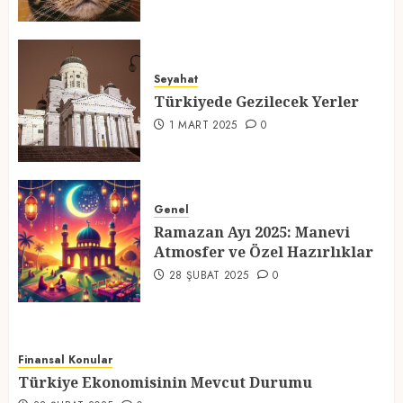
Türkiyede Gezilecek Yerler
Seyahat
1 MART 2025
0
Türkiyede Gezilecek Yerler
4
1 MART 2025
0
Ramazan Ayı 2025: Manevi
Atmosfer ve Özel Hazırlıklar
Genel
Ramazan Ayı 2025: Manevi
28 ŞUBAT 2025
0
Atmosfer ve Özel Hazırlıklar
5
28 ŞUBAT 2025
0
Finansal Konular
Türkiye Ekonomisinin Mevcut Durumu