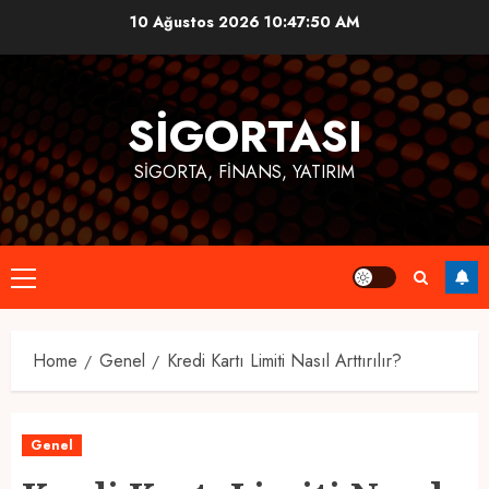
Skip
10 Ağustos 2026
10:47:51 AM
to
content
SIGORTASI
SIGORTA, FINANS, YATIRIM
Primary
Menu
Home
Genel
Kredi Kartı Limiti Nasıl Arttırılır?
Genel