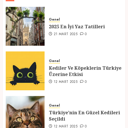
2025 En İyi Yaz Tatilleri
Genel
21 MART 2025
0
2025 En İyi Yaz Tatilleri
1
21 MART 2025
0
Kediler Ve Köpeklerin Türkiye
Üzerine Etkisi
Genel
Kediler Ve Köpeklerin Türkiye
12 MART 2025
0
Üzerine Etkisi
2
12 MART 2025
0
Türkiye’nin En Güzel Kedileri
Seçildi
Genel
Türkiye’nin En Güzel Kedileri
12 MART 2025
0
Seçildi
3
12 MART 2025
0