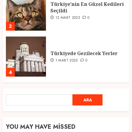
Türkiye’nin En Güzel Kedileri
Seçildi
12 MART 2025
0
3
Türkiyede Gezilecek Yerler
1 MART 2025
0
4
Ramazan Ayı 2025: Manevi
ARA
ARA
Atmosfer ve Özel Hazırlıklar
28 ŞUBAT 2025
0
5
YOU MAY HAVE MISSED