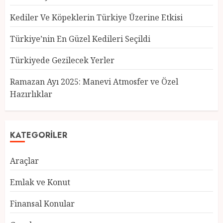
Kediler Ve Köpeklerin Türkiye Üzerine Etkisi
Türkiye’nin En Güzel Kedileri Seçildi
Türkiyede Gezilecek Yerler
Türkiye’nin En Güzel Kedileri
Seçildi
Ramazan Ayı 2025: Manevi Atmosfer ve Özel
12 MART 2025
0
Hazırlıklar
3
KATEGORILER
Türkiyede Gezilecek Yerler
Araçlar
1 MART 2025
0
4
Emlak ve Konut
Finansal Konular
Ramazan Ayı 2025: Manevi