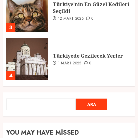
Türkiye’nin En Güzel Kedileri
Seçildi
12 MART 2025
0
3
Türkiyede Gezilecek Yerler
1 MART 2025
0
4
Ramazan Ayı 2025: Manevi
ARA
ARA
Atmosfer ve Özel Hazırlıklar
28 ŞUBAT 2025
0
5
YOU MAY HAVE MISSED