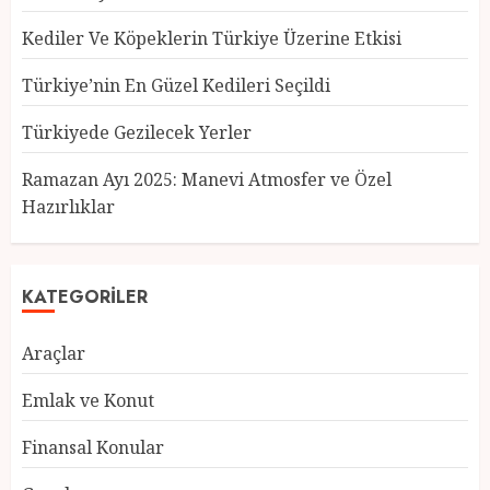
Kediler Ve Köpeklerin Türkiye Üzerine Etkisi
Türkiye’nin En Güzel Kedileri Seçildi
Türkiyede Gezilecek Yerler
Türkiye’nin En Güzel Kedileri
Seçildi
Ramazan Ayı 2025: Manevi Atmosfer ve Özel
12 MART 2025
0
Hazırlıklar
3
KATEGORILER
Türkiyede Gezilecek Yerler
Araçlar
1 MART 2025
0
4
Emlak ve Konut
Finansal Konular
Ramazan Ayı 2025: Manevi