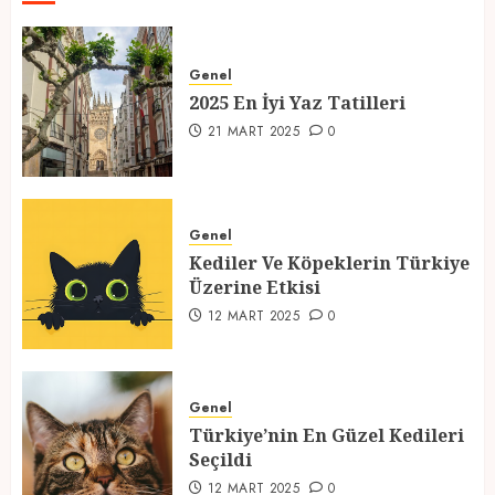
2025 En İyi Yaz Tatilleri
Genel
21 MART 2025
0
2025 En İyi Yaz Tatilleri
1
21 MART 2025
0
Kediler Ve Köpeklerin Türkiye
Üzerine Etkisi
Genel
Kediler Ve Köpeklerin Türkiye
12 MART 2025
0
Üzerine Etkisi
2
12 MART 2025
0
Türkiye’nin En Güzel Kedileri
Seçildi
Genel
Türkiye’nin En Güzel Kedileri
12 MART 2025
0
Seçildi
3
12 MART 2025
0