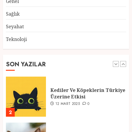
Genel
Atmosfer ve Özel Hazırlıklar
28 ŞUBAT 2025
0
Sağlık
5
Seyahat
Teknoloji
2025 En İyi Yaz Tatilleri
21 MART 2025
0
SON YAZILAR
1
Kediler Ve Köpeklerin Türkiye
Üzerine Etkisi
12 MART 2025
0
2