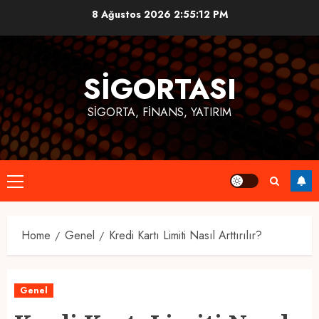
Skip
8 Ağustos 2026
2:55:12 PM
to
content
SIGORTASI
SIGORTA, FINANS, YATIRIM
Primary
Menu
Home
Genel
Kredi Kartı Limiti Nasıl Arttırılır?
Genel