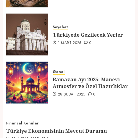
Türkiyede Gezilecek Yerler
Seyahat
1 MART 2025
0
Türkiyede Gezilecek Yerler
4
1 MART 2025
0
Ramazan Ayı 2025: Manevi
Atmosfer ve Özel Hazırlıklar
Genel
Ramazan Ayı 2025: Manevi
28 ŞUBAT 2025
0
Atmosfer ve Özel Hazırlıklar
5
28 ŞUBAT 2025
0
Finansal Konular
Türkiye Ekonomisinin Mevcut Durumu