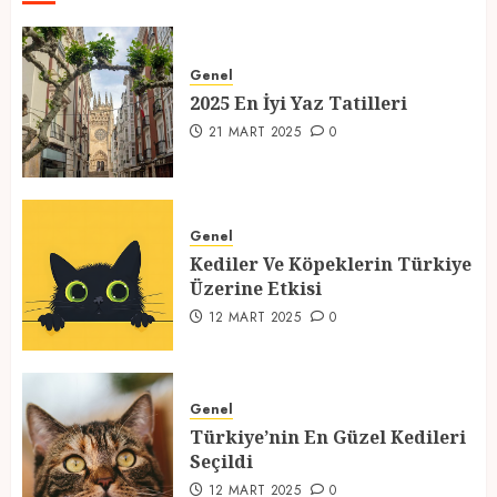
2025 En İyi Yaz Tatilleri
Genel
21 MART 2025
0
2025 En İyi Yaz Tatilleri
1
21 MART 2025
0
Kediler Ve Köpeklerin Türkiye
Üzerine Etkisi
Genel
Kediler Ve Köpeklerin Türkiye
12 MART 2025
0
Üzerine Etkisi
2
12 MART 2025
0
Türkiye’nin En Güzel Kedileri
Seçildi
Genel
Türkiye’nin En Güzel Kedileri
12 MART 2025
0
Seçildi
3
12 MART 2025
0