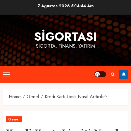
Skip
7 Ağustos 2026
5:14:45 AM
to
content
SIGORTASI
SIGORTA, FINANS, YATIRIM
Primary
Menu
Home
Genel
Kredi Kartı Limiti Nasıl Arttırılır?
Genel