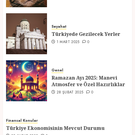
Türkiyede Gezilecek Yerler
Seyahat
1 MART 2025
0
Türkiyede Gezilecek Yerler
4
1 MART 2025
0
Ramazan Ayı 2025: Manevi
Atmosfer ve Özel Hazırlıklar
Genel
Ramazan Ayı 2025: Manevi
28 ŞUBAT 2025
0
Atmosfer ve Özel Hazırlıklar
5
28 ŞUBAT 2025
0
Finansal Konular
Türkiye Ekonomisinin Mevcut Durumu