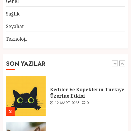
Genel
Atmosfer ve Özel Hazırlıklar
28 ŞUBAT 2025
0
Sağlık
5
Seyahat
Teknoloji
2025 En İyi Yaz Tatilleri
21 MART 2025
0
SON YAZILAR
1
Kediler Ve Köpeklerin Türkiye
Üzerine Etkisi
12 MART 2025
0
2