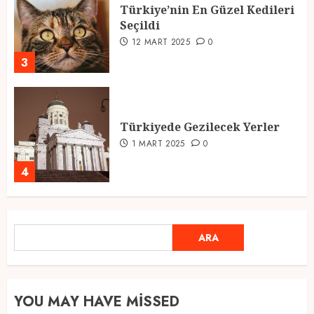
Türkiye’nin En Güzel Kedileri
Seçildi
12 MART 2025
0
3
Türkiyede Gezilecek Yerler
1 MART 2025
0
4
Ramazan Ayı 2025: Manevi
ARA
ARA
Atmosfer ve Özel Hazırlıklar
28 ŞUBAT 2025
0
5
YOU MAY HAVE MISSED