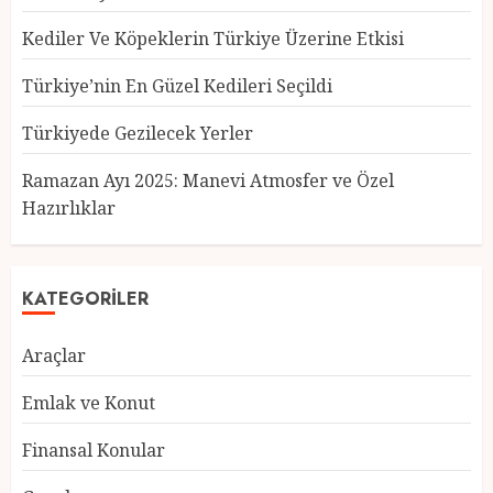
Kediler Ve Köpeklerin Türkiye Üzerine Etkisi
Türkiye’nin En Güzel Kedileri Seçildi
Türkiyede Gezilecek Yerler
Türkiye’nin En Güzel Kedileri
Seçildi
Ramazan Ayı 2025: Manevi Atmosfer ve Özel
12 MART 2025
0
Hazırlıklar
3
KATEGORILER
Türkiyede Gezilecek Yerler
Araçlar
1 MART 2025
0
4
Emlak ve Konut
Finansal Konular
Ramazan Ayı 2025: Manevi