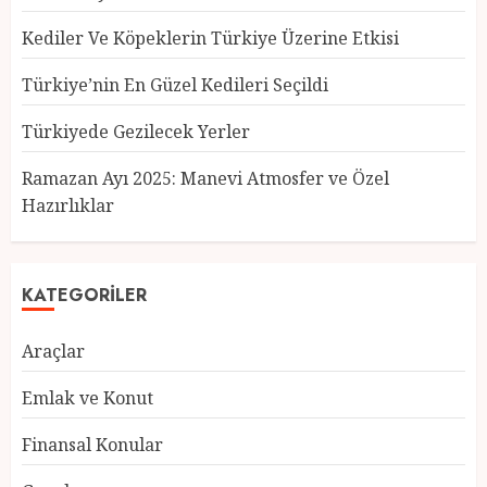
Kediler Ve Köpeklerin Türkiye Üzerine Etkisi
Türkiye’nin En Güzel Kedileri Seçildi
Türkiyede Gezilecek Yerler
Türkiye’nin En Güzel Kedileri
Seçildi
Ramazan Ayı 2025: Manevi Atmosfer ve Özel
12 MART 2025
0
Hazırlıklar
3
KATEGORILER
Türkiyede Gezilecek Yerler
Araçlar
1 MART 2025
0
4
Emlak ve Konut
Finansal Konular
Ramazan Ayı 2025: Manevi