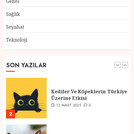
Genel
Atmosfer ve Özel Hazırlıklar
28 ŞUBAT 2025
0
Sağlık
5
Seyahat
Teknoloji
2025 En İyi Yaz Tatilleri
21 MART 2025
0
SON YAZILAR
1
Kediler Ve Köpeklerin Türkiye
Üzerine Etkisi
12 MART 2025
0
2