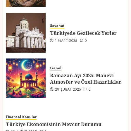
Türkiyede Gezilecek Yerler
Seyahat
1 MART 2025
0
Türkiyede Gezilecek Yerler
4
1 MART 2025
0
Ramazan Ayı 2025: Manevi
Atmosfer ve Özel Hazırlıklar
Genel
Ramazan Ayı 2025: Manevi
28 ŞUBAT 2025
0
Atmosfer ve Özel Hazırlıklar
5
28 ŞUBAT 2025
0
Finansal Konular
Türkiye Ekonomisinin Mevcut Durumu