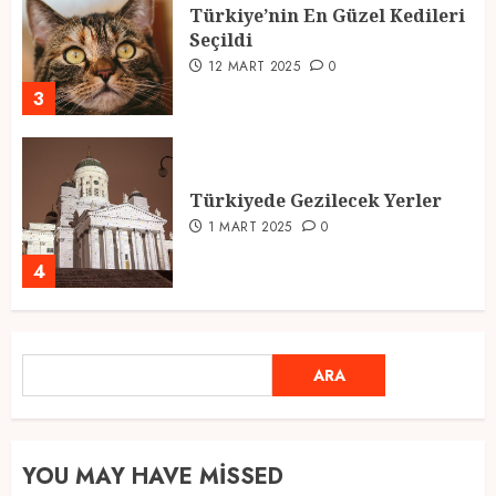
Türkiye’nin En Güzel Kedileri
Seçildi
12 MART 2025
0
3
Türkiyede Gezilecek Yerler
1 MART 2025
0
4
Ramazan Ayı 2025: Manevi
ARA
ARA
Atmosfer ve Özel Hazırlıklar
28 ŞUBAT 2025
0
5
YOU MAY HAVE MISSED