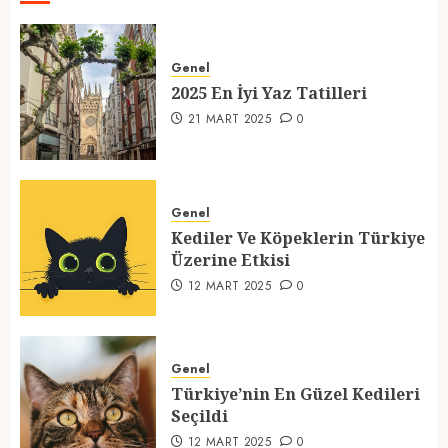
2025 En İyi Yaz Tatilleri
Genel
21 MART 2025
0
2025 En İyi Yaz Tatilleri
1
21 MART 2025
0
Kediler Ve Köpeklerin Türkiye
Üzerine Etkisi
Genel
Kediler Ve Köpeklerin Türkiye
12 MART 2025
0
Üzerine Etkisi
2
12 MART 2025
0
Türkiye’nin En Güzel Kedileri
Seçildi
Genel
Türkiye’nin En Güzel Kedileri
12 MART 2025
0
Seçildi
3
12 MART 2025
0