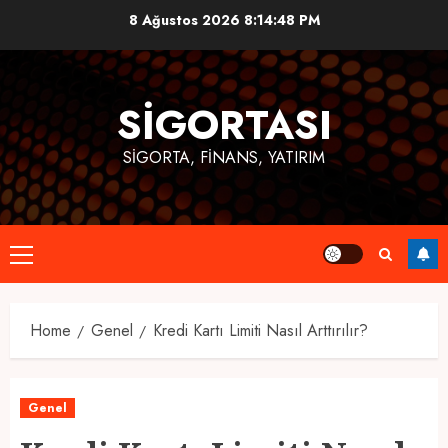
Skip
8 Ağustos 2026
8:14:49 PM
to
content
SIGORTASI
SIGORTA, FINANS, YATIRIM
Primary
Menu
Home
Genel
Kredi Kartı Limiti Nasıl Arttırılır?
Genel