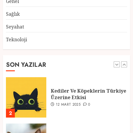
Genel
Atmosfer ve Özel Hazırlıklar
28 ŞUBAT 2025
0
Sağlık
5
Seyahat
Teknoloji
2025 En İyi Yaz Tatilleri
21 MART 2025
0
SON YAZILAR
1
Kediler Ve Köpeklerin Türkiye
Üzerine Etkisi
12 MART 2025
0
2