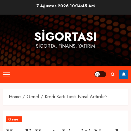
Skip
7 Ağustos 2026
10:14:45 AM
to
content
SIGORTASI
SIGORTA, FINANS, YATIRIM
Primary
Menu
Home
Genel
Kredi Kartı Limiti Nasıl Arttırılır?
Genel