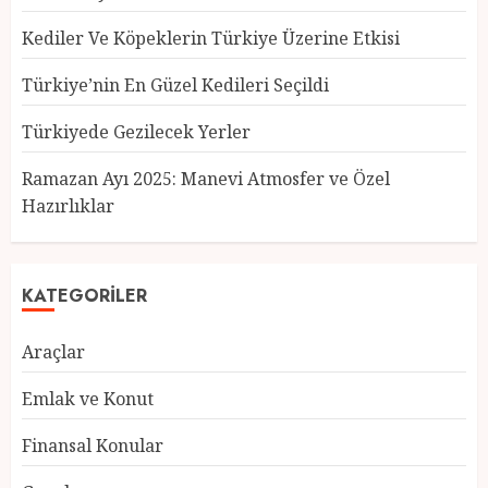
Kediler Ve Köpeklerin Türkiye Üzerine Etkisi
Türkiye’nin En Güzel Kedileri Seçildi
Türkiyede Gezilecek Yerler
Türkiye’nin En Güzel Kedileri
Seçildi
Ramazan Ayı 2025: Manevi Atmosfer ve Özel
12 MART 2025
0
Hazırlıklar
3
KATEGORILER
Türkiyede Gezilecek Yerler
Araçlar
1 MART 2025
0
4
Emlak ve Konut
Finansal Konular
Ramazan Ayı 2025: Manevi