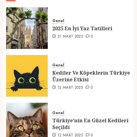
2025 En İyi Yaz Tatilleri
Genel
21 MART 2025
0
2025 En İyi Yaz Tatilleri
1
21 MART 2025
0
Kediler Ve Köpeklerin Türkiye
Üzerine Etkisi
Genel
Kediler Ve Köpeklerin Türkiye
12 MART 2025
0
Üzerine Etkisi
2
12 MART 2025
0
Türkiye’nin En Güzel Kedileri
Seçildi
Genel
Türkiye’nin En Güzel Kedileri
12 MART 2025
0
Seçildi
3
12 MART 2025
0