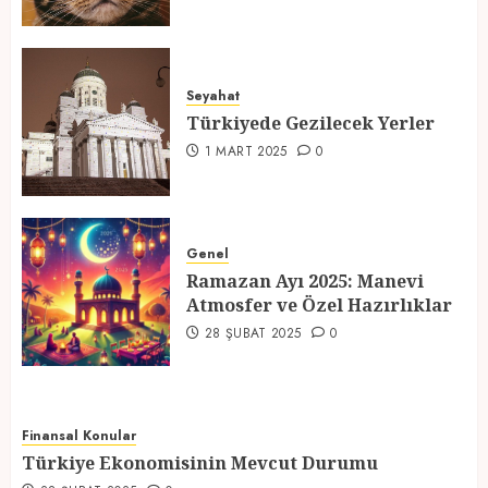
Türkiyede Gezilecek Yerler
Seyahat
1 MART 2025
0
Türkiyede Gezilecek Yerler
4
1 MART 2025
0
Ramazan Ayı 2025: Manevi
Atmosfer ve Özel Hazırlıklar
Genel
Ramazan Ayı 2025: Manevi
28 ŞUBAT 2025
0
Atmosfer ve Özel Hazırlıklar
5
28 ŞUBAT 2025
0
Finansal Konular
Türkiye Ekonomisinin Mevcut Durumu