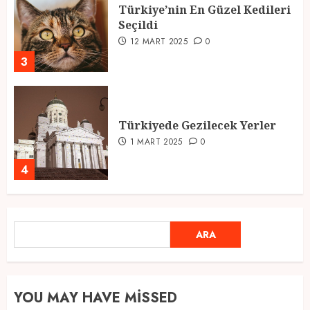
Türkiye’nin En Güzel Kedileri
Seçildi
12 MART 2025
0
3
Türkiyede Gezilecek Yerler
1 MART 2025
0
4
Ramazan Ayı 2025: Manevi
ARA
ARA
Atmosfer ve Özel Hazırlıklar
28 ŞUBAT 2025
0
5
YOU MAY HAVE MISSED