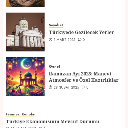
Türkiyede Gezilecek Yerler
Seyahat
1 MART 2025
0
Türkiyede Gezilecek Yerler
4
1 MART 2025
0
Ramazan Ayı 2025: Manevi
Atmosfer ve Özel Hazırlıklar
Genel
Ramazan Ayı 2025: Manevi
28 ŞUBAT 2025
0
Atmosfer ve Özel Hazırlıklar
5
28 ŞUBAT 2025
0
Finansal Konular
Türkiye Ekonomisinin Mevcut Durumu