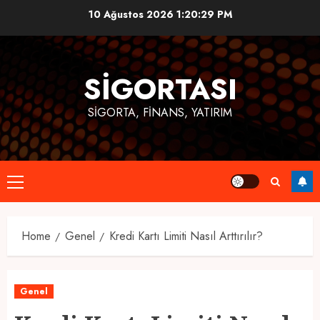
Skip
10 Ağustos 2026
1:20:29 PM
to
content
SIGORTASI
SIGORTA, FINANS, YATIRIM
Primary
Menu
Home
Genel
Kredi Kartı Limiti Nasıl Arttırılır?
Genel