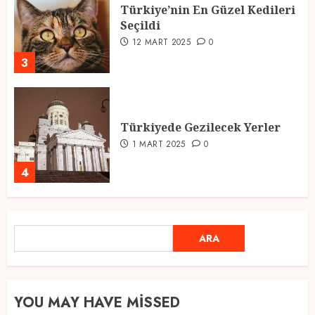
Türkiye’nin En Güzel Kedileri
Seçildi
12 MART 2025
0
3
Türkiyede Gezilecek Yerler
1 MART 2025
0
4
Ramazan Ayı 2025: Manevi
ARA
ARA
Atmosfer ve Özel Hazırlıklar
28 ŞUBAT 2025
0
5
YOU MAY HAVE MISSED