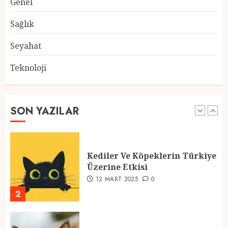
Genel
Atmosfer ve Özel Hazırlıklar
28 ŞUBAT 2025
0
Sağlık
5
Seyahat
Teknoloji
2025 En İyi Yaz Tatilleri
21 MART 2025
0
SON YAZILAR
1
Kediler Ve Köpeklerin Türkiye
Üzerine Etkisi
12 MART 2025
0
2