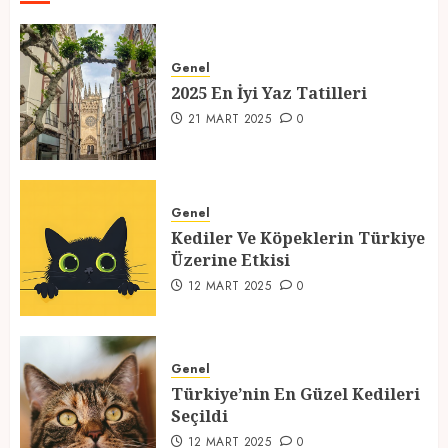
2025 En İyi Yaz Tatilleri
Genel
21 MART 2025
0
2025 En İyi Yaz Tatilleri
1
21 MART 2025
0
Kediler Ve Köpeklerin Türkiye
Üzerine Etkisi
Genel
Kediler Ve Köpeklerin Türkiye
12 MART 2025
0
Üzerine Etkisi
2
12 MART 2025
0
Türkiye’nin En Güzel Kedileri
Seçildi
Genel
Türkiye’nin En Güzel Kedileri
12 MART 2025
0
Seçildi
3
12 MART 2025
0