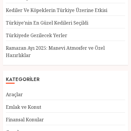
Kediler Ve Köpeklerin Türkiye Üzerine Etkisi
Türkiye’nin En Güzel Kedileri Seçildi
Türkiyede Gezilecek Yerler
Türkiye’nin En Güzel Kedileri
Seçildi
Ramazan Ayı 2025: Manevi Atmosfer ve Özel
12 MART 2025
0
Hazırlıklar
3
KATEGORILER
Türkiyede Gezilecek Yerler
Araçlar
1 MART 2025
0
4
Emlak ve Konut
Finansal Konular
Ramazan Ayı 2025: Manevi