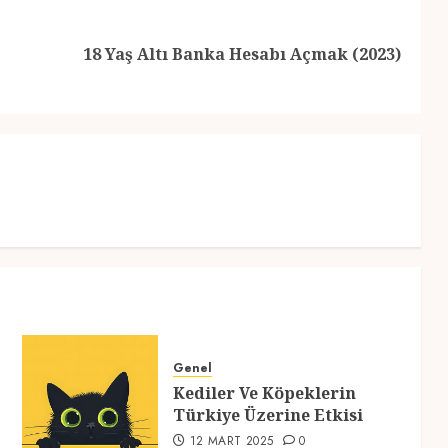
Previous
Next
18 Yaş Altı Banka Hesabı Açmak (2023)
post:
post:
Genel
Kediler Ve Köpeklerin
Türkiye Üzerine Etkisi
12 MART 2025
0