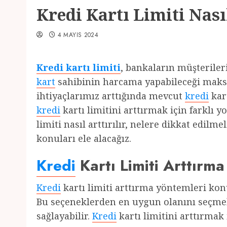
Kredi Kartı Limiti Nasıl
4 MAYIS 2024
Kredi kartı limiti
, bankaların müşteriler
kart
sahibinin harcama yapabileceği maks
ihtiyaçlarımız arttığında mevcut
kredi
kar
kredi
kartı limitini arttırmak için farklı y
limiti nasıl arttırılır, nelere dikkat edilm
konuları ele alacağız.
Kredi
Kartı Limiti Arttırma
Kredi
kartı limiti arttırma yöntemleri ko
Bu seçeneklerden en uygun olanını seçm
sağlayabilir.
Kredi
kartı limitini arttırmak