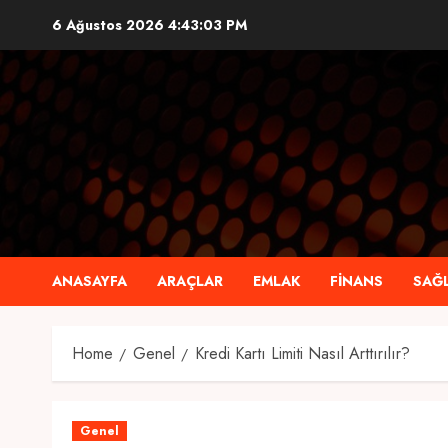
Skip
6 Ağustos 2026
4:43:04 PM
to
content
ANASAYFA
ARAÇLAR
EMLAK
FINANS
SAĞL
Home
Genel
Kredi Kartı Limiti Nasıl Arttırılır?
Genel