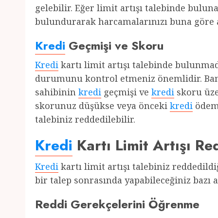
gelebilir. Eğer limit artışı talebinde bu
bulundurarak harcamalarınızı buna göre 
Kredi
Geçmişi ve Skoru
Kredi
kartı limit artışı talebinde bulunm
durumunu kontrol etmeniz önemlidir. Bankal
sahibinin
kredi
geçmişi ve
kredi
skoru üze
skorunuz düşükse veya önceki
kredi
ödeme
talebiniz reddedilebilir.
Kredi
Kartı Limit Artışı R
Kredi
kartı limit artışı talebiniz reddedil
bir talep sonrasında yapabileceğiniz bazı
Reddi Gerekçelerini Öğrenme