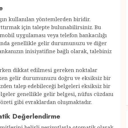
e
ygın kullanılan yöntemlerden biridir.
tırmak için talepte bulunabilirsiniz. Bu
 mobil uygulaması veya telefon bankacılığı
munda genellikle gelir durumunuzu ve diğer
ankanızın inisiyatifine bağlı olarak, talebiniz
rken dikkat edilmesi gereken noktalar
rken gelir durumunuzu doğru ve eksiksiz bir
izden talep edebileceği belgeleri eksiksiz bir
geler genellikle gelir belgesi, nüfus cüzdanı
özeti gibi evraklardan oluşmaktadır.
matik Değerlendirme
imitlerini belirli periyotlarla otomatik olarak