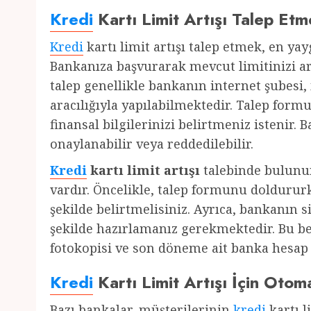
Kredi
Kartı Limit Artışı Talep Etm
Kredi
kartı limit artışı talep etmek, en ya
Bankanıza başvurarak mevcut limitinizi art
talep genellikle bankanın internet şubesi,
aracılığıyla yapılabilmektedir. Talep for
finansal bilgilerinizi belirtmeniz istenir. B
onaylanabilir veya reddedilebilir.
Kredi
kartı limit artışı
talebinde bulunu
vardır. Öncelikle, talep formunu dolduru
şekilde belirtmelisiniz. Ayrıca, bankanın s
şekilde hazırlamanız gerekmektedir. Bu bel
fotokopisi ve son döneme ait banka hesap 
Kredi
Kartı Limit Artışı İçin Oto
Bazı bankalar, müşterilerinin
kredi
kartı l