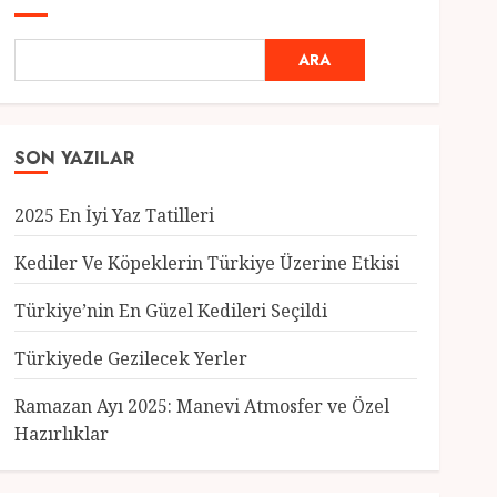
ARA
SON YAZILAR
2025 En İyi Yaz Tatilleri
Kediler Ve Köpeklerin Türkiye Üzerine Etkisi
Türkiye’nin En Güzel Kedileri Seçildi
Genel
Türkiyede Gezilecek Yerler
Türkiye’nin En Güzel
Kedileri Seçildi
Ramazan Ayı 2025: Manevi Atmosfer ve Özel
12 MART 2025
0
Hazırlıklar
3