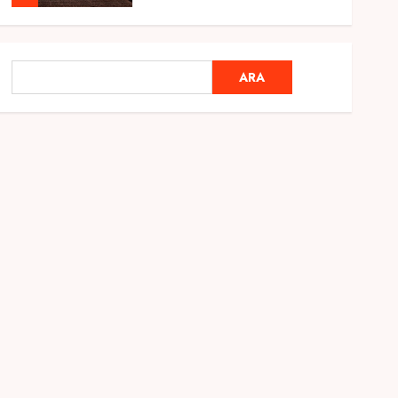
Genel
Ramazan Ayı 2025:
ARA
ARA
Manevi Atmosfer ve Özel
Hazırlıklar
28 ŞUBAT 2025
0
5
Genel
2025 En İyi Yaz Tatilleri
21 MART 2025
0
1
Genel
Kediler Ve Köpeklerin
Türkiye Üzerine Etkisi
12 MART 2025
0