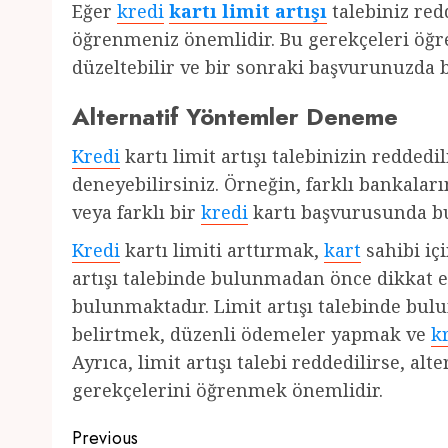
Eğer
kredi
kartı limit artışı
talebiniz red
öğrenmeniz önemlidir. Bu gerekçeleri öğren
düzeltebilir ve bir sonraki başvurunuzda 
Alternatif Yöntemler Deneme
Kredi
kartı limit artışı talebinizin redde
deneyebilirsiniz. Örneğin, farklı bankaları
veya farklı bir
kredi
kartı başvurusunda bul
Kredi
kartı limiti arttırmak,
kart
sahibi içi
artışı talebinde bulunmadan önce dikkat 
bulunmaktadır. Limit artışı talebinde bu
belirtmek, düzenli ödemeler yapmak ve
k
Ayrıca, limit artışı talebi reddedilirse, a
gerekçelerini öğrenmek önemlidir.
Post
Previous