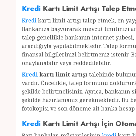
Kredi
Kartı Limit Artışı Talep Etm
Kredi
kartı limit artışı talep etmek, en ya
Bankanıza başvurarak mevcut limitinizi art
talep genellikle bankanın internet şubesi,
aracılığıyla yapılabilmektedir. Talep for
finansal bilgilerinizi belirtmeniz istenir. B
onaylanabilir veya reddedilebilir.
Kredi
kartı limit artışı
talebinde bulunu
vardır. Öncelikle, talep formunu dolduru
şekilde belirtmelisiniz. Ayrıca, bankanın s
şekilde hazırlamanız gerekmektedir. Bu bel
fotokopisi ve son döneme ait banka hesap 
Kredi
Kartı Limit Artışı İçin Oto
Bazı bankalar, müşterilerinin
kredi
kartı l