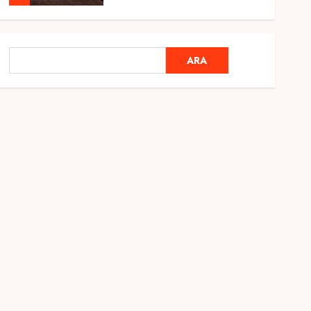
Genel
Ramazan Ayı 2025:
ARA
ARA
Manevi Atmosfer ve Özel
Hazırlıklar
28 ŞUBAT 2025
0
5
Genel
2025 En İyi Yaz Tatilleri
21 MART 2025
0
1
Genel
Kediler Ve Köpeklerin
Türkiye Üzerine Etkisi
12 MART 2025
0