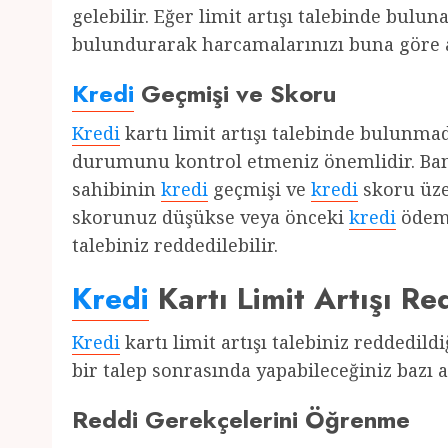
gelebilir. Eğer limit artışı talebinde bu
bulundurarak harcamalarınızı buna göre 
Kredi
Geçmişi ve Skoru
Kredi
kartı limit artışı talebinde bulunm
durumunu kontrol etmeniz önemlidir. Bankal
sahibinin
kredi
geçmişi ve
kredi
skoru üze
skorunuz düşükse veya önceki
kredi
ödeme
talebiniz reddedilebilir.
Kredi
Kartı Limit Artışı R
Kredi
kartı limit artışı talebiniz reddedil
bir talep sonrasında yapabileceğiniz bazı
Reddi Gerekçelerini Öğrenme