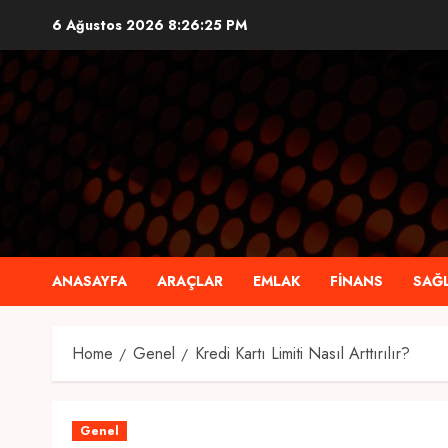
Skip
6 Ağustos 2026
8:26:26 PM
to
content
ANASAYFA
ARAÇLAR
EMLAK
FINANS
SAĞL
Home
Genel
Kredi Kartı Limiti Nasıl Arttırılır?
Genel