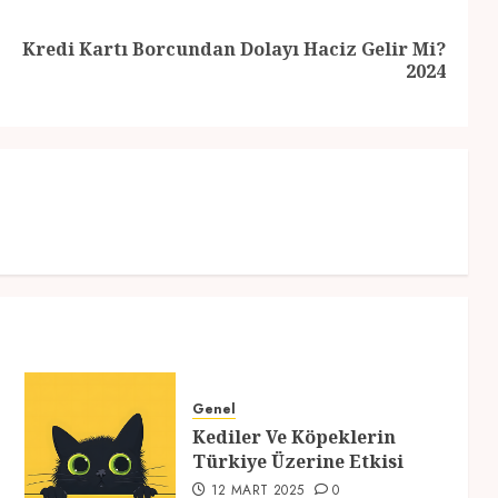
Kredi Kartı Borcundan Dolayı Haciz Gelir Mi?
Previous
Next
2024
post:
post:
Genel
Kediler Ve Köpeklerin
Türkiye Üzerine Etkisi
12 MART 2025
0