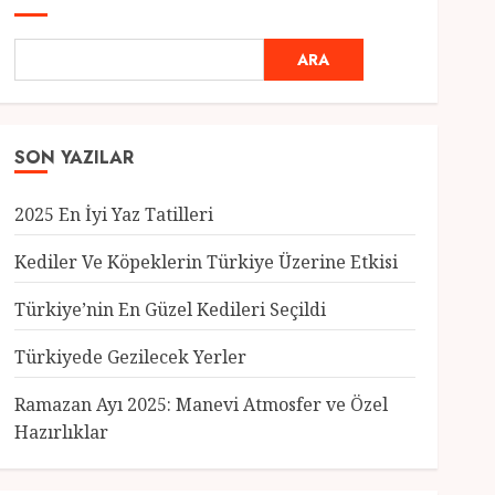
ARA
SON YAZILAR
2025 En İyi Yaz Tatilleri
Kediler Ve Köpeklerin Türkiye Üzerine Etkisi
Türkiye’nin En Güzel Kedileri Seçildi
Genel
Türkiyede Gezilecek Yerler
Türkiye’nin En Güzel
Kedileri Seçildi
Ramazan Ayı 2025: Manevi Atmosfer ve Özel
12 MART 2025
0
Hazırlıklar
3