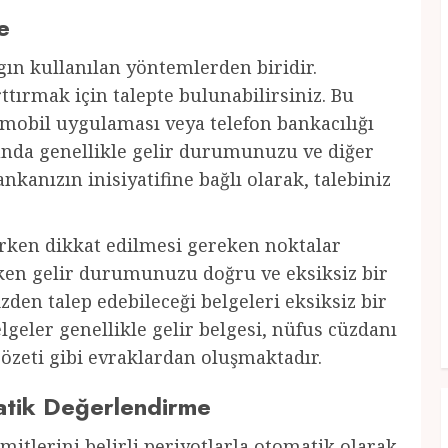
e
ygın kullanılan yöntemlerden biridir.
tırmak için talepte bulunabilirsiniz. Bu
 mobil uygulaması veya telefon bankacılığı
munda genellikle gelir durumunuzu ve diğer
ankanızın inisiyatifine bağlı olarak, talebiniz
rken dikkat edilmesi gereken noktalar
rken gelir durumunuzu doğru ve eksiksiz bir
izden talep edebileceği belgeleri eksiksiz bir
geler genellikle gelir belgesi, nüfus cüzdanı
özeti gibi evraklardan oluşmaktadır.
matik Değerlendirme
imitlerini belirli periyotlarla otomatik olarak