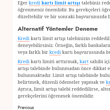
Eğer
kredi
kartı limit artışı
talebiniz red
öğrenmeniz önemlidir. Bu gerekçeleri öğren
düzeltebilir ve bir sonraki başvurunuzda 
Alternatif Yöntemler Deneme
Kredi
kartı limit artışı talebinizin redde
deneyebilirsiniz. Örneğin, farklı bankaları
veya farklı bir
kredi
kartı başvurusunda bul
Kredi
kartı limiti arttırmak,
kart
sahibi içi
artışı talebinde bulunmadan önce dikkat 
bulunmaktadır. Limit artışı talebinde bu
belirtmek, düzenli ödemeler yapmak ve
k
Ayrıca, limit artışı talebi reddedilirse, a
gerekçelerini öğrenmek önemlidir.
Post
Previous