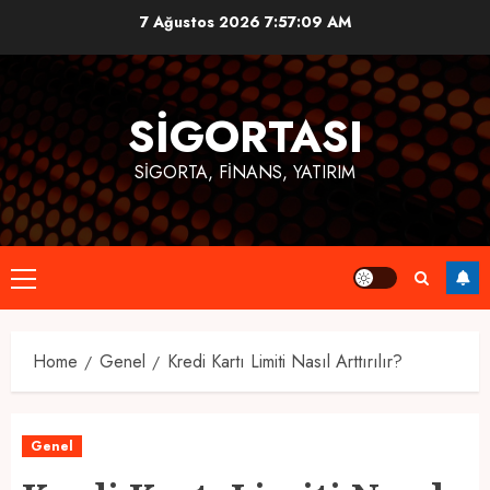
Skip
7 Ağustos 2026
7:57:10 AM
to
content
SIGORTASI
SIGORTA, FINANS, YATIRIM
Primary
Menu
Home
Genel
Kredi Kartı Limiti Nasıl Arttırılır?
Genel