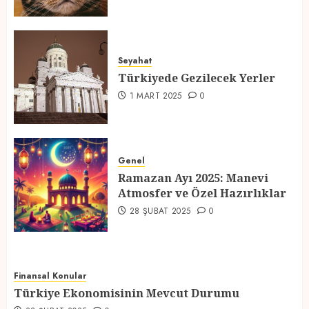
Türkiyede Gezilecek Yerler
Seyahat
1 MART 2025
0
Türkiyede Gezilecek Yerler
4
1 MART 2025
0
Ramazan Ayı 2025: Manevi
Atmosfer ve Özel Hazırlıklar
Genel
Ramazan Ayı 2025: Manevi
28 ŞUBAT 2025
0
Atmosfer ve Özel Hazırlıklar
5
28 ŞUBAT 2025
0
Finansal Konular
Türkiye Ekonomisinin Mevcut Durumu