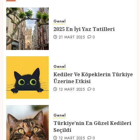
2025 En İyi Yaz Tatilleri
Genel
21 MART 2025
0
2025 En İyi Yaz Tatilleri
1
21 MART 2025
0
Kediler Ve Köpeklerin Türkiye
Üzerine Etkisi
Genel
Kediler Ve Köpeklerin Türkiye
12 MART 2025
0
Üzerine Etkisi
2
12 MART 2025
0
Türkiye’nin En Güzel Kedileri
Seçildi
Genel
Türkiye’nin En Güzel Kedileri
12 MART 2025
0
Seçildi
3
12 MART 2025
0