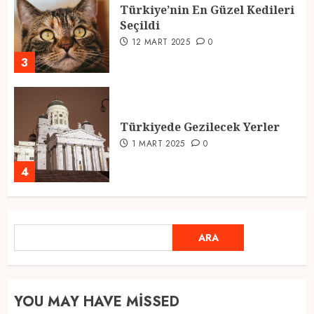
Türkiye’nin En Güzel Kedileri
Seçildi
12 MART 2025
0
3
Türkiyede Gezilecek Yerler
1 MART 2025
0
4
Ramazan Ayı 2025: Manevi
ARA
ARA
Atmosfer ve Özel Hazırlıklar
28 ŞUBAT 2025
0
5
YOU MAY HAVE MISSED