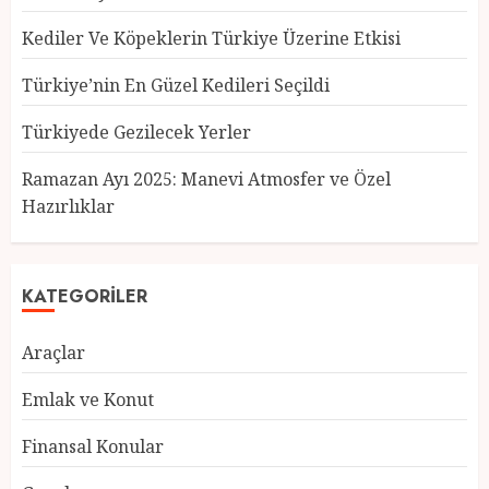
Kediler Ve Köpeklerin Türkiye Üzerine Etkisi
Türkiye’nin En Güzel Kedileri Seçildi
Türkiyede Gezilecek Yerler
Türkiye’nin En Güzel Kedileri
Seçildi
Ramazan Ayı 2025: Manevi Atmosfer ve Özel
12 MART 2025
0
Hazırlıklar
3
KATEGORILER
Türkiyede Gezilecek Yerler
Araçlar
1 MART 2025
0
4
Emlak ve Konut
Finansal Konular
Ramazan Ayı 2025: Manevi