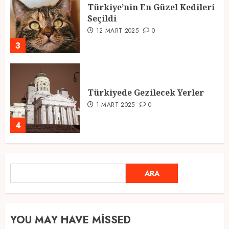
Türkiye’nin En Güzel Kedileri
Seçildi
12 MART 2025
0
3
Türkiyede Gezilecek Yerler
1 MART 2025
0
4
Ramazan Ayı 2025: Manevi
ARA
ARA
Atmosfer ve Özel Hazırlıklar
28 ŞUBAT 2025
0
5
YOU MAY HAVE MISSED