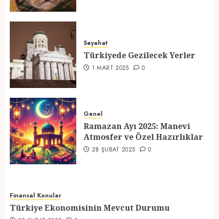
Türkiyede Gezilecek Yerler
Seyahat
1 MART 2025
0
Türkiyede Gezilecek Yerler
4
1 MART 2025
0
Ramazan Ayı 2025: Manevi
Atmosfer ve Özel Hazırlıklar
Genel
Ramazan Ayı 2025: Manevi
28 ŞUBAT 2025
0
Atmosfer ve Özel Hazırlıklar
5
28 ŞUBAT 2025
0
Finansal Konular
Türkiye Ekonomisinin Mevcut Durumu