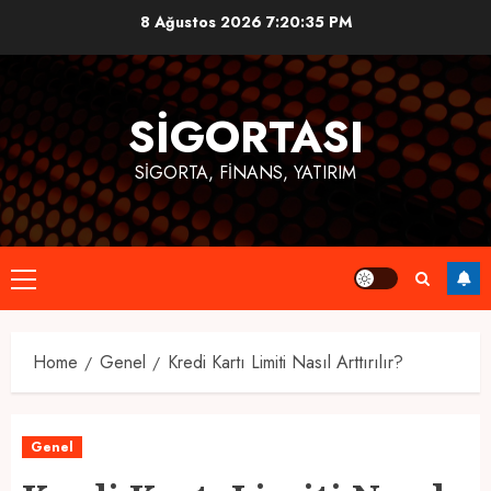
Skip
8 Ağustos 2026
7:20:36 PM
to
content
SIGORTASI
SIGORTA, FINANS, YATIRIM
Primary
Menu
Home
Genel
Kredi Kartı Limiti Nasıl Arttırılır?
Genel