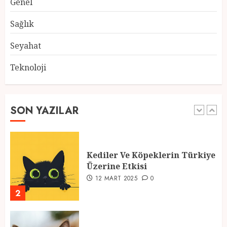
Genel
Atmosfer ve Özel Hazırlıklar
28 ŞUBAT 2025
0
Sağlık
5
Seyahat
Teknoloji
2025 En İyi Yaz Tatilleri
21 MART 2025
0
SON YAZILAR
1
Kediler Ve Köpeklerin Türkiye
Üzerine Etkisi
12 MART 2025
0
2