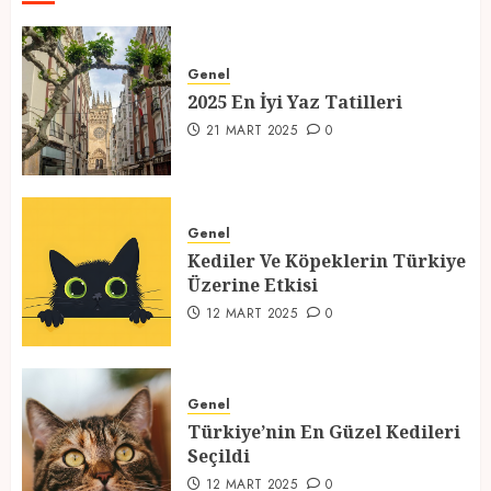
2025 En İyi Yaz Tatilleri
Genel
21 MART 2025
0
2025 En İyi Yaz Tatilleri
1
21 MART 2025
0
Kediler Ve Köpeklerin Türkiye
Üzerine Etkisi
Genel
Kediler Ve Köpeklerin Türkiye
12 MART 2025
0
Üzerine Etkisi
2
12 MART 2025
0
Türkiye’nin En Güzel Kedileri
Seçildi
Genel
Türkiye’nin En Güzel Kedileri
12 MART 2025
0
Seçildi
3
12 MART 2025
0