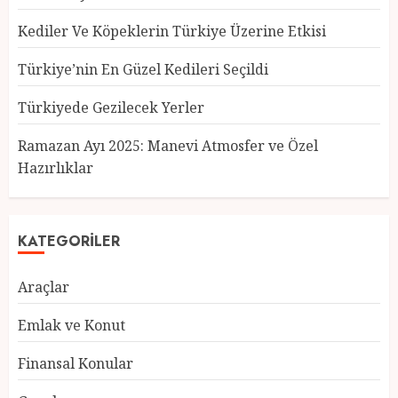
Kediler Ve Köpeklerin Türkiye Üzerine Etkisi
Türkiye’nin En Güzel Kedileri Seçildi
Türkiyede Gezilecek Yerler
Türkiye’nin En Güzel Kedileri
Seçildi
Ramazan Ayı 2025: Manevi Atmosfer ve Özel
12 MART 2025
0
Hazırlıklar
3
KATEGORILER
Türkiyede Gezilecek Yerler
Araçlar
1 MART 2025
0
4
Emlak ve Konut
Finansal Konular
Ramazan Ayı 2025: Manevi