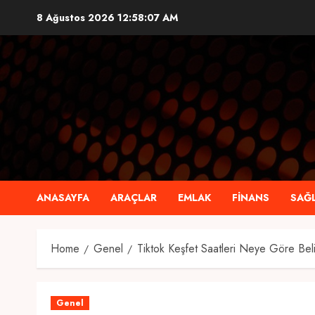
Skip
8 Ağustos 2026
12:58:08 AM
to
content
ANASAYFA
ARAÇLAR
EMLAK
FINANS
SAĞL
Home
Genel
Tiktok Keşfet Saatleri Neye Göre Bel
Genel