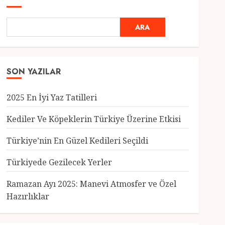
ARA
SON YAZILAR
2025 En İyi Yaz Tatilleri
Kediler Ve Köpeklerin Türkiye Üzerine Etkisi
Türkiye’nin En Güzel Kedileri Seçildi
Genel
Türkiyede Gezilecek Yerler
Türkiye’nin En Güzel
Kedileri Seçildi
Ramazan Ayı 2025: Manevi Atmosfer ve Özel
12 MART 2025
0
Hazırlıklar
3