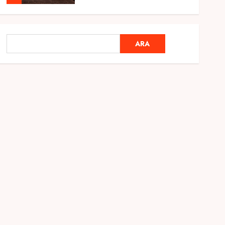
Genel
Ramazan Ayı 2025:
ARA
ARA
Manevi Atmosfer ve Özel
Hazırlıklar
28 ŞUBAT 2025
0
5
Genel
2025 En İyi Yaz Tatilleri
21 MART 2025
0
1
Genel
Kediler Ve Köpeklerin
Türkiye Üzerine Etkisi
12 MART 2025
0