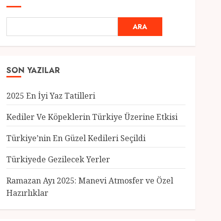
ARA
SON YAZILAR
2025 En İyi Yaz Tatilleri
Kediler Ve Köpeklerin Türkiye Üzerine Etkisi
Türkiye’nin En Güzel Kedileri Seçildi
Genel
Türkiyede Gezilecek Yerler
Türkiye’nin En Güzel
Kedileri Seçildi
Ramazan Ayı 2025: Manevi Atmosfer ve Özel
12 MART 2025
0
Hazırlıklar
3