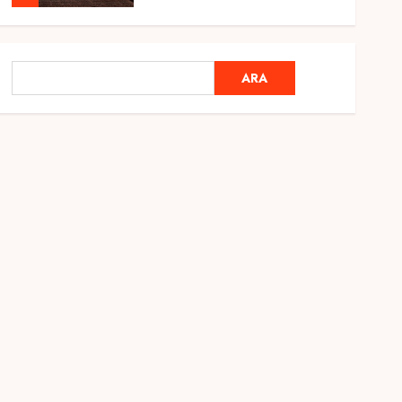
Genel
Ramazan Ayı 2025:
ARA
ARA
Manevi Atmosfer ve Özel
Hazırlıklar
28 ŞUBAT 2025
0
5
Genel
2025 En İyi Yaz Tatilleri
21 MART 2025
0
1
Genel
Kediler Ve Köpeklerin
Türkiye Üzerine Etkisi
12 MART 2025
0