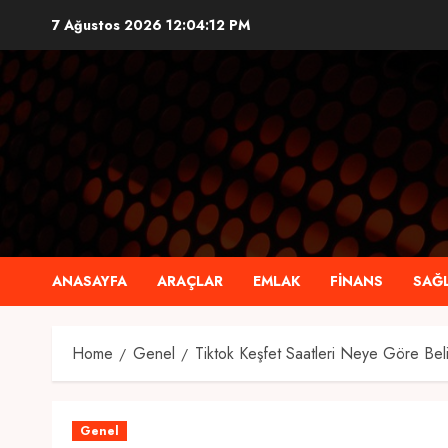
Skip
7 Ağustos 2026
12:04:13 PM
to
content
ANASAYFA
ARAÇLAR
EMLAK
FINANS
SAĞL
Home
Genel
Tiktok Keşfet Saatleri Neye Göre Bel
Genel