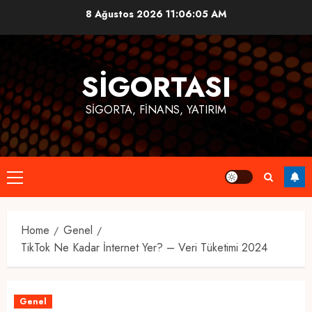
Skip
8 Ağustos 2026
11:06:06 AM
to
content
SIGORTASI
SIGORTA, FINANS, YATIRIM
Primary
Menu
Home
Genel
TikTok Ne Kadar İnternet Yer? – Veri Tüketimi 2024
Genel