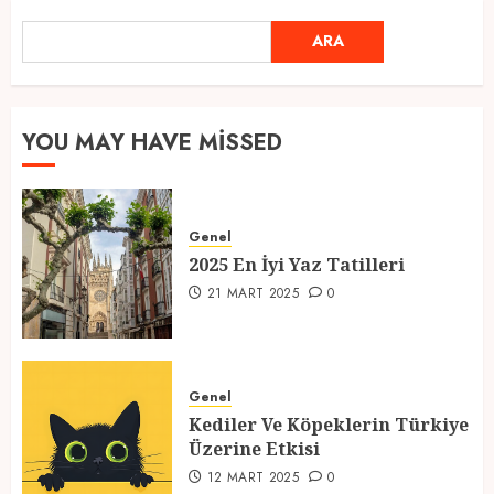
ARA
2025 En İyi Yaz Tatilleri
ARA
21 MART 2025
0
1
YOU MAY HAVE MISSED
Kediler Ve Köpeklerin Türkiye
Üzerine Etkisi
Genel
12 MART 2025
0
2025 En İyi Yaz Tatilleri
2
21 MART 2025
0
Türkiye’nin En Güzel Kedileri
Seçildi
Genel
Kediler Ve Köpeklerin Türkiye
12 MART 2025
0
Üzerine Etkisi
3
12 MART 2025
0