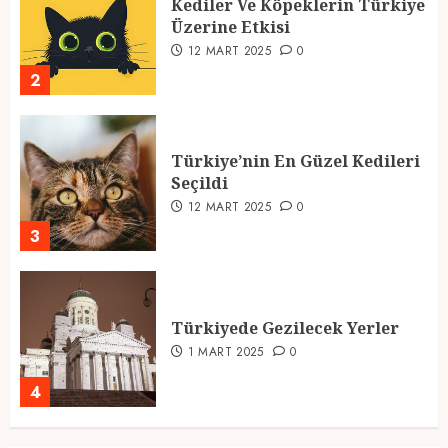
Türkiye’nin En Güzel Kedileri
Seçildi
12 MART 2025
0
3
Türkiyede Gezilecek Yerler
1 MART 2025
0
4
Ramazan Ayı 2025: Manevi
Atmosfer ve Özel Hazırlıklar
28 ŞUBAT 2025
0
5