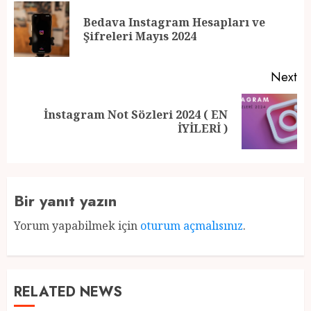
navigation
Bedava Instagram Hesapları ve
Pr
Şifreleri Mayıs 2024
po
Next
İnstagram Not Sözleri 2024 ( EN
Next
İYİLERİ )
post:
Bir yanıt yazın
Yorum yapabilmek için
oturum açmalısınız
.
RELATED NEWS