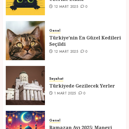
2
12 MART 2025
0
Türkiye’nin En Güzel Kedileri
Seçildi
Genel
Türkiye’nin En Güzel Kedileri
12 MART 2025
0
Seçildi
3
12 MART 2025
0
Türkiyede Gezilecek Yerler
Seyahat
1 MART 2025
0
Türkiyede Gezilecek Yerler
4
1 MART 2025
0
Ramazan Ayı 2025: Manevi
Atmosfer ve Özel Hazırlıklar
Genel
Ramazan Ayı 2025: Manevi
28 ŞUBAT 2025
0