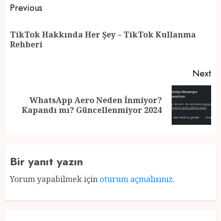
Post
Previous
navigation
TikTok Hakkında Her Şey – TikTok Kullanma
Pr
Rehberi
po
Next
WhatsApp Aero Neden İnmiyor?
Next
Kapandı mı? Güncellenmiyor 2024
post:
Bir yanıt yazın
Yorum yapabilmek için
oturum açmalısınız
.