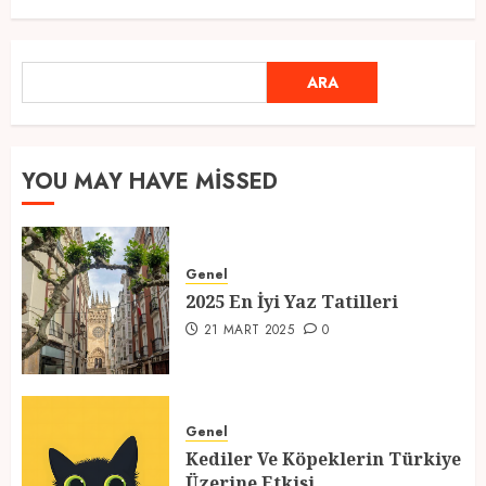
Ramazan Ayı 2025: Manevi
ARA
ARA
Atmosfer ve Özel Hazırlıklar
28 ŞUBAT 2025
0
5
YOU MAY HAVE MISSED
2025 En İyi Yaz Tatilleri
Genel
21 MART 2025
0
2025 En İyi Yaz Tatilleri
1
21 MART 2025
0
Kediler Ve Köpeklerin Türkiye
Üzerine Etkisi
Genel
Kediler Ve Köpeklerin Türkiye
12 MART 2025
0
Üzerine Etkisi