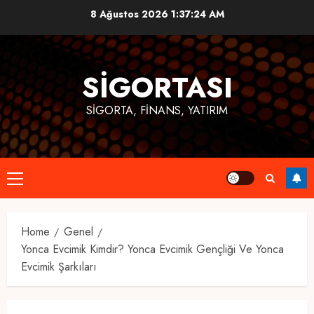
Skip
8 Ağustos 2026
1:37:25 AM
to
content
SIGORTASI
SIGORTA, FINANS, YATIRIM
Primary
Menu
Home
Genel
Yonca Evcimik Kimdir? Yonca Evcimik Gençliği Ve Yonca
Evcimik Şarkıları