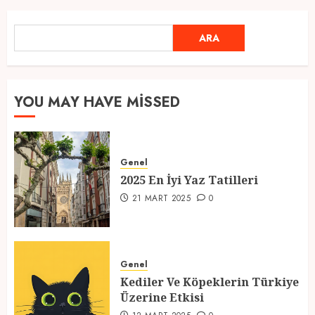
Ramazan Ayı 2025: Manevi
ARA
ARA
Atmosfer ve Özel Hazırlıklar
28 ŞUBAT 2025
0
5
YOU MAY HAVE MISSED
2025 En İyi Yaz Tatilleri
Genel
21 MART 2025
0
2025 En İyi Yaz Tatilleri
1
21 MART 2025
0
Kediler Ve Köpeklerin Türkiye
Üzerine Etkisi
Genel
Kediler Ve Köpeklerin Türkiye
12 MART 2025
0
Üzerine Etkisi
2