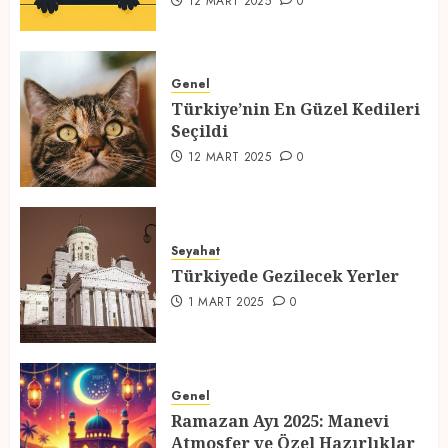
12 MART 2025
0
Türkiye’nin En Güzel Kedileri
Seçildi
Genel
Türkiye’nin En Güzel Kedileri
12 MART 2025
0
Seçildi
3
12 MART 2025
0
Türkiyede Gezilecek Yerler
Seyahat
1 MART 2025
0
Türkiyede Gezilecek Yerler
4
1 MART 2025
0
Ramazan Ayı 2025: Manevi
Atmosfer ve Özel Hazırlıklar
Genel
Ramazan Ayı 2025: Manevi
28 ŞUBAT 2025
0
Atmosfer ve Özel Hazırlıklar