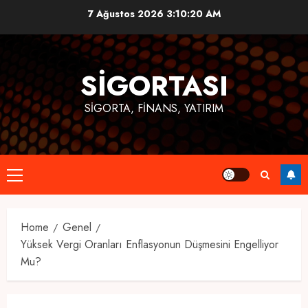
Skip
7 Ağustos 2026
3:10:20 AM
to
content
SIGORTASI
SIGORTA, FINANS, YATIRIM
Primary
Menu
Home
Genel
Yüksek Vergi Oranları Enflasyonun Düşmesini Engelliyor
Mu?