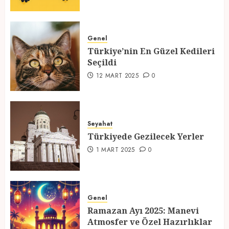
Türkiye’nin En Güzel Kedileri
Seçildi
Genel
Türkiye’nin En Güzel Kedileri
12 MART 2025
0
Seçildi
3
12 MART 2025
0
Türkiyede Gezilecek Yerler
Seyahat
1 MART 2025
0
Türkiyede Gezilecek Yerler
4
1 MART 2025
0
Ramazan Ayı 2025: Manevi
Atmosfer ve Özel Hazırlıklar
Genel
Ramazan Ayı 2025: Manevi
28 ŞUBAT 2025
0
Atmosfer ve Özel Hazırlıklar
5