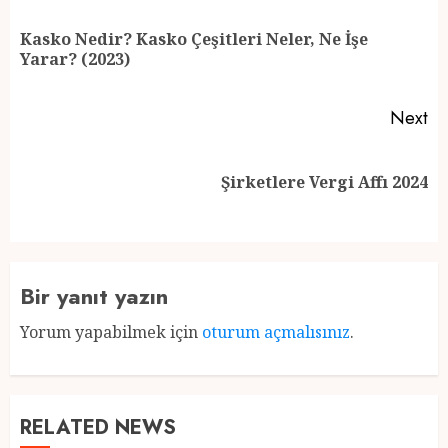
navigation
Kasko Nedir? Kasko Çeşitleri Neler, Ne İşe
Pr
Yarar? (2023)
po
Next
Next
Şirketlere Vergi Affı 2024
post:
Bir yanıt yazın
Yorum yapabilmek için
oturum açmalısınız
.
RELATED NEWS