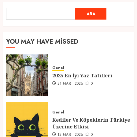
Ramazan Ayı 2025: Manevi
ARA
ARA
Atmosfer ve Özel Hazırlıklar
28 ŞUBAT 2025
0
5
YOU MAY HAVE MISSED
2025 En İyi Yaz Tatilleri
Genel
21 MART 2025
0
2025 En İyi Yaz Tatilleri
1
21 MART 2025
0
Kediler Ve Köpeklerin Türkiye
Üzerine Etkisi
Genel
Kediler Ve Köpeklerin Türkiye
12 MART 2025
0
Üzerine Etkisi
2
12 MART 2025
0