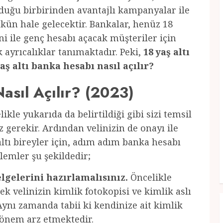
nduğu birbirinden avantajlı kampanyalar ile
ün hale gelecektir. Bankalar, henüz 18
i ile genç hesabı açacak müşteriler için
 ayrıcalıklar tanımaktadır. Peki,
18 yaş altı
altı banka hesabı nasıl açılır?
asıl Açılır? (2023)
likle yukarıda da belirtildiği gibi sizi temsil
 gerekir. Ardından velinizin de onayı ile
 altı bireyler için, adım adım banka hesabı
lemler şu şekildedir;
lgelerini hazırlamalısınız.
Öncelikle
k velinizin kimlik fotokopisi ve kimlik aslı
. Aynı zamanda tabii ki kendinize ait kimlik
 önem arz etmektedir.