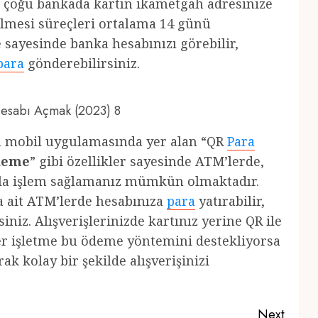
de çoğu bankada kartın ikametgah adresinize
dilmesi süreçleri ortalama 14 günü
 sayesinde banka hesabınızı görebilir,
para
gönderebilirsiniz.
 Hesabı Açmak (2023) 8
ın mobil uygulamasında yer alan “QR
Para
ödeme
” gibi özellikler sayesinde ATM’lerde,
ıkla işlem sağlamanız mümkün olmaktadır.
a ait ATM’lerde hesabınıza
para
yatırabilir,
iniz. Alışverişlerinizde kartınız yerine QR ile
ğer işletme bu ödeme yöntemini destekliyorsa
k kolay bir şekilde alışverişinizi
Next