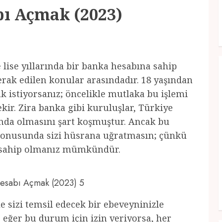
bı Açmak (2023)
le lise yıllarında bir banka hesabına sahip
erak edilen konular arasındadır. 18 yaşından
 istiyorsanız; öncelikle mutlaka bu işlemi
ir. Zira banka gibi kuruluşlar, Türkiye
ında olmasını şart koşmuştur. Ancak bu
onusunda sizi hüsrana uğratmasın; çünkü
a sahip olmanız mümkündür.
 Hesabı Açmak (2023) 5
e sizi temsil edecek bir ebeveyninizle
eğer bu durum için izin veriyorsa, her