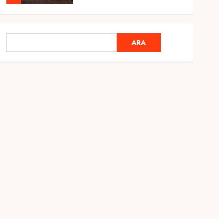
Genel
Ramazan Ayı 2025:
ARA
ARA
Manevi Atmosfer ve Özel
Hazırlıklar
28 ŞUBAT 2025
0
5
Genel
2025 En İyi Yaz Tatilleri
21 MART 2025
0
1
Genel
Kediler Ve Köpeklerin
Türkiye Üzerine Etkisi
12 MART 2025
0