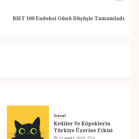
Previous
Next
BIST 100 Endeksi Günü Düşüşle Tamamladı
post:
post:
Genel
Kediler Ve Köpeklerin
Türkiye Üzerine Etkisi
12 MART 2025
0