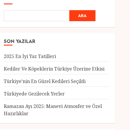
ARA
SON YAZILAR
2025 En İyi Yaz Tatilleri
Kediler Ve Köpeklerin Türkiye Üzerine Etkisi
Türkiye’nin En Güzel Kedileri Seçildi
Genel
Türkiyede Gezilecek Yerler
Türkiye’nin En Güzel
Kedileri Seçildi
Ramazan Ayı 2025: Manevi Atmosfer ve Özel
12 MART 2025
0
Hazırlıklar
3