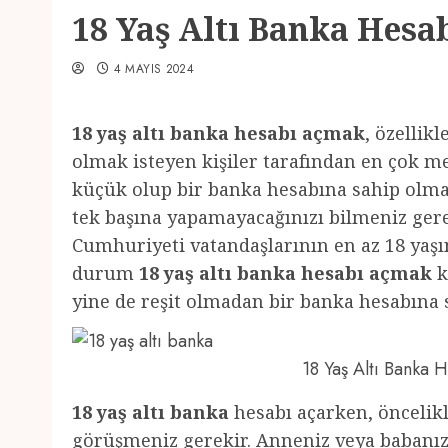
18 Yaş Altı Banka Hesa
4 MAYIS 2024
18 yaş altı banka hesabı açmak
, özellik
olmak isteyen kişiler tarafından en çok m
küçük olup bir banka hesabına sahip olmak
tek başına yapamayacağınızı bilmeniz gerek
Cumhuriyeti vatandaşlarının en az 18 yaş
durum
18 yaş altı banka hesabı açmak
k
yine de reşit olmadan bir banka hesabın
18 Yaş Altı Banka
18 yaş altı banka
hesabı açarken, öncelikl
görüşmeniz gerekir. Anneniz veya babanız 