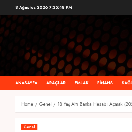
Skip
8 Ağustos 2026
7:35:49 PM
to
content
ANASAYFA
ARAÇLAR
EMLAK
FINANS
SAĞL
Home
Genel
18 Yaş Altı Banka Hesabı Açmak (20
Genel