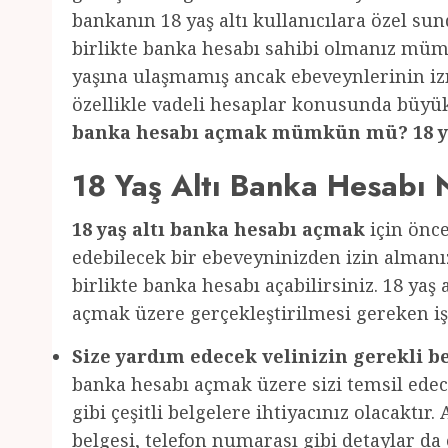
bankanın 18 yaş altı kullanıcılara özel su
birlikte banka hesabı sahibi olmanız mümk
yaşına ulaşmamış ancak ebeveynlerinin izn
özellikle vadeli hesaplar konusunda büyük
banka hesabı açmak mümkün mü? 18 yaş 
18 Yaş Altı Banka Hesabı N
18 yaş altı banka hesabı açmak
için önce
edebilecek bir ebeveyninizden izin almanız
birlikte banka hesabı açabilirsiniz. 18 yaş
açmak üzere gerçekleştirilmesi gereken iş
Size yardım edecek velinizin gerekli be
banka hesabı açmak üzere sizi temsil edece
gibi çeşitli belgelere ihtiyacınız olacaktır
belgesi, telefon numarası gibi detaylar da