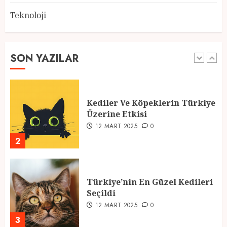
Teknoloji
2025 En İyi Yaz Tatilleri
21 MART 2025
0
SON YAZILAR
1
Kediler Ve Köpeklerin Türkiye
Üzerine Etkisi
12 MART 2025
0
2
Türkiye’nin En Güzel Kedileri
Seçildi
12 MART 2025
0
3