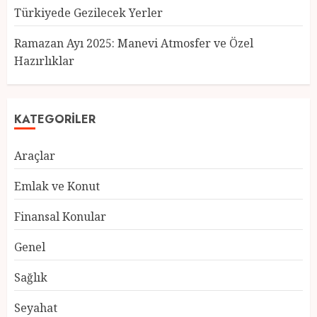
Türkiyede Gezilecek Yerler
Türkiye’nin En Güzel Kedileri
Seçildi
Ramazan Ayı 2025: Manevi Atmosfer ve Özel
12 MART 2025
0
Hazırlıklar
3
KATEGORILER
Türkiyede Gezilecek Yerler
Araçlar
1 MART 2025
0
4
Emlak ve Konut
Finansal Konular
Ramazan Ayı 2025: Manevi
Genel
Atmosfer ve Özel Hazırlıklar
28 ŞUBAT 2025
0
Sağlık
5
Seyahat