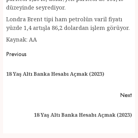
düzeyinde seyrediyor.
Londra Brent tipi ham petrolün varil fiyatı
yüzde 1,4 artışla 86,2 dolardan işlem görüyor.
Kaynak: AA
Post
Previous
navigation
Pr
18 Yaş Altı Banka Hesabı Açmak (2023)
po
Next
Next
18 Yaş Altı Banka Hesabı Açmak (2023)
post: