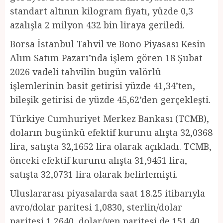
standart altının kilogram fiyatı, yüzde 0,3
azalışla 2 milyon 432 bin liraya geriledi.
Borsa İstanbul Tahvil ve Bono Piyasası Kesin
Alım Satım Pazarı’nda işlem gören 18 Şubat
2026 vadeli tahvilin bugün valörlü
işlemlerinin basit getirisi yüzde 41,34’ten,
bileşik getirisi de yüzde 45,62’den gerçekleşti.
Türkiye Cumhuriyet Merkez Bankası (TCMB),
doların bugünkü efektif kurunu alışta 32,0368
lira, satışta 32,1652 lira olarak açıkladı. TCMB,
önceki efektif kurunu alışta 31,9451 lira,
satışta 32,0731 lira olarak belirlemişti.
Uluslararası piyasalarda saat 18.25 itibarıyla
avro/dolar paritesi 1,0830, sterlin/dolar
paritesi 1,2640, dolar/yen paritesi de 151,40