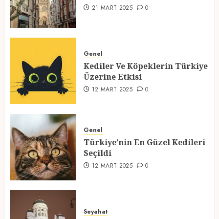
1
21 MART 2025
0
Kediler Ve Köpeklerin Türkiye
Üzerine Etkisi
Genel
Kediler Ve Köpeklerin Türkiye
12 MART 2025
0
Üzerine Etkisi
2
12 MART 2025
0
Türkiye’nin En Güzel Kedileri
Seçildi
Genel
Türkiye’nin En Güzel Kedileri
12 MART 2025
0
Seçildi
3
12 MART 2025
0
Türkiyede Gezilecek Yerler
Seyahat
1 MART 2025
0