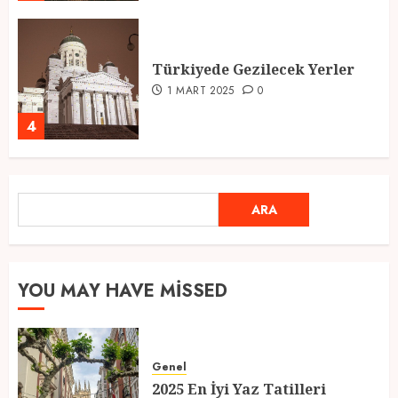
Türkiyede Gezilecek Yerler
1 MART 2025
0
4
Ramazan Ayı 2025: Manevi
ARA
ARA
Atmosfer ve Özel Hazırlıklar
28 ŞUBAT 2025
0
5
YOU MAY HAVE MISSED
2025 En İyi Yaz Tatilleri
Genel
21 MART 2025
0
2025 En İyi Yaz Tatilleri