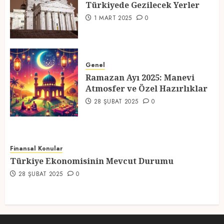
Türkiyede Gezilecek Yerler
4
1 MART 2025
0
Ramazan Ayı 2025: Manevi
Atmosfer ve Özel Hazırlıklar
Genel
Ramazan Ayı 2025: Manevi
28 ŞUBAT 2025
0
Atmosfer ve Özel Hazırlıklar
5
28 ŞUBAT 2025
0
Finansal Konular
Türkiye Ekonomisinin Mevcut Durumu
28 ŞUBAT 2025
0