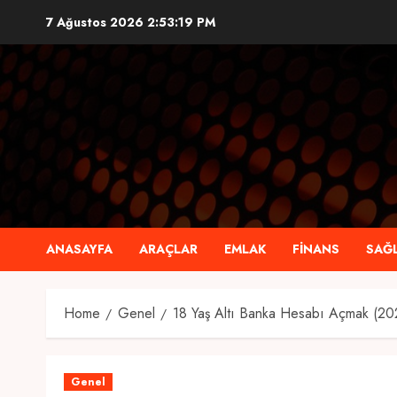
Skip
7 Ağustos 2026
2:53:20 PM
to
content
ANASAYFA
ARAÇLAR
EMLAK
FINANS
SAĞL
Home
Genel
18 Yaş Altı Banka Hesabı Açmak (20
Genel