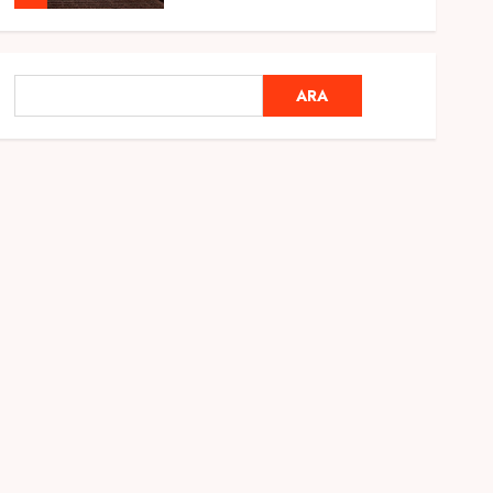
Genel
Ramazan Ayı 2025:
ARA
ARA
Manevi Atmosfer ve Özel
Hazırlıklar
28 ŞUBAT 2025
0
5
Genel
2025 En İyi Yaz Tatilleri
21 MART 2025
0
1
Genel
Kediler Ve Köpeklerin
Türkiye Üzerine Etkisi
12 MART 2025
0