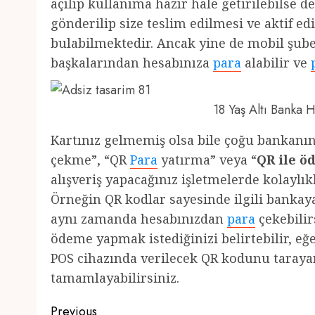
açılıp kullanıma hazır hale getirilebilse 
gönderilip size teslim edilmesi ve aktif e
bulabilmektedir. Ancak yine de mobil şube
başkalarından hesabınıza
para
alabilir ve
18 Yaş Altı Banka
Kartınız gelmemiş olsa bile çoğu bankan
çekme”, “QR
Para
yatırma” veya “
QR ile 
alışveriş yapacağınız işletmelerde kolayl
Örneğin QR kodlar sayesinde ilgili bankay
aynı zamanda hesabınızdan
para
çekebilirs
ödeme yapmak istediğinizi belirtebilir, e
POS cihazında verilecek QR kodunu tarayara
tamamlayabilirsiniz.
Post
Previous