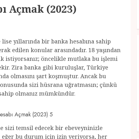
bı Açmak (2023)
le lise yıllarında bir banka hesabına sahip
erak edilen konular arasındadır. 18 yaşından
 istiyorsanız; öncelikle mutlaka bu işlemi
ir. Zira banka gibi kuruluşlar, Türkiye
ında olmasını şart koşmuştur. Ancak bu
onusunda sizi hüsrana uğratmasın; çünkü
a sahip olmanız mümkündür.
 Hesabı Açmak (2023) 5
e sizi temsil edecek bir ebeveyninizle
eğer bu durum için izin veriyorsa, her