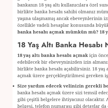
bankanın 18 yaş altı kullanıcılara özel su
birlikte banka hesabı sahibi olmanız mümk
yaşına ulaşmamış ancak ebeveynlerinin izn
özellikle vadeli hesaplar konusunda büyük
banka hesabı açmak mümkün mü? 18 yaş 
18 Yaş Altı Banka Hesabı N
18 yaş altı banka hesabı açmak
için önce
edebilecek bir ebeveyninizden izin almanız
birlikte banka hesabı açabilirsiniz. 18 yaş
açmak üzere gerçekleştirilmesi gereken iş
Size yardım edecek velinizin gerekli be
banka hesabı açmak üzere sizi temsil edece
gibi çeşitli belgelere ihtiyacınız olacaktır
belgesi, telefon numarası gibi detaylar da