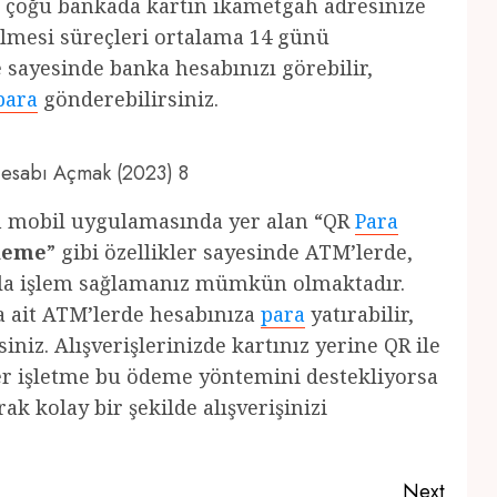
de çoğu bankada kartın ikametgah adresinize
dilmesi süreçleri ortalama 14 günü
 sayesinde banka hesabınızı görebilir,
para
gönderebilirsiniz.
 Hesabı Açmak (2023) 8
ın mobil uygulamasında yer alan “QR
Para
ödeme
” gibi özellikler sayesinde ATM’lerde,
ıkla işlem sağlamanız mümkün olmaktadır.
a ait ATM’lerde hesabınıza
para
yatırabilir,
iniz. Alışverişlerinizde kartınız yerine QR ile
ğer işletme bu ödeme yöntemini destekliyorsa
k kolay bir şekilde alışverişinizi
Next