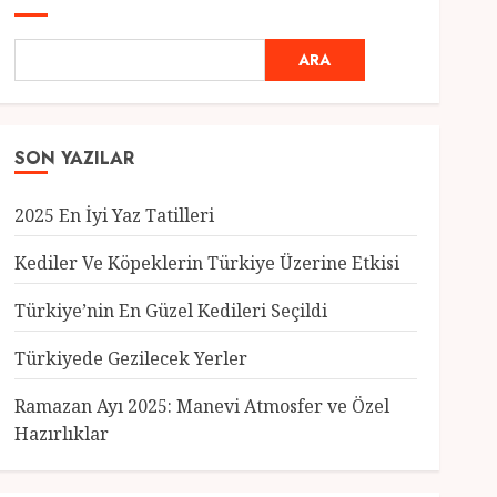
ARA
SON YAZILAR
2025 En İyi Yaz Tatilleri
Kediler Ve Köpeklerin Türkiye Üzerine Etkisi
Türkiye’nin En Güzel Kedileri Seçildi
Genel
Türkiyede Gezilecek Yerler
Türkiye’nin En Güzel
Kedileri Seçildi
Ramazan Ayı 2025: Manevi Atmosfer ve Özel
12 MART 2025
0
Hazırlıklar
3