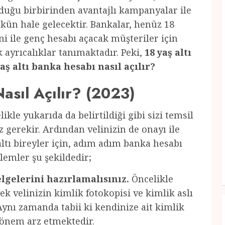
nduğu birbirinden avantajlı kampanyalar ile
ün hale gelecektir. Bankalar, henüz 18
i ile genç hesabı açacak müşteriler için
 ayrıcalıklar tanımaktadır. Peki,
18 yaş altı
altı banka hesabı nasıl açılır?
asıl Açılır? (2023)
likle yukarıda da belirtildiği gibi sizi temsil
 gerekir. Ardından velinizin de onayı ile
 altı bireyler için, adım adım banka hesabı
lemler şu şekildedir;
lgelerini hazırlamalısınız.
Öncelikle
k velinizin kimlik fotokopisi ve kimlik aslı
. Aynı zamanda tabii ki kendinize ait kimlik
 önem arz etmektedir.