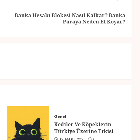
Banka Hesabı Blokesi Nasıl Kalkar? Banka
Previous
Next
Paraya Neden El Koyar?
post:
post:
Genel
Kediler Ve Köpeklerin
Türkiye Üzerine Etkisi
12 MART 2025
0