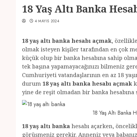
18 Yaş Altı Banka Hesa
4 MAYIS 2024
18 yaş altı banka hesabı açmak
, özellik
olmak isteyen kişiler tarafından en çok m
küçük olup bir banka hesabına sahip olmak
tek başına yapamayacağınızı bilmeniz gerek
Cumhuriyeti vatandaşlarının en az 18 yaş
durum
18 yaş altı banka hesabı açmak
k
yine de reşit olmadan bir banka hesabın
18 Yaş Altı Banka
18 yaş altı banka
hesabı açarken, öncelikl
görüşmeniz gerekir. Anneniz veya babanız 