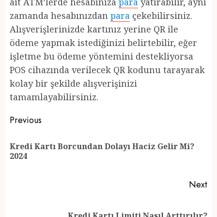
ait ATM’lerde hesabınıza
para
yatırabilir, aynı
zamanda hesabınızdan
para
çekebilirsiniz.
Alışverişlerinizde kartınız yerine QR ile
ödeme yapmak istediğinizi belirtebilir, eğer
işletme bu ödeme yöntemini destekliyorsa
POS cihazında verilecek QR kodunu tarayarak
kolay bir şekilde alışverişinizi
tamamlayabilirsiniz.
Post
Previous
navigation
Kredi Kartı Borcundan Dolayı Haciz Gelir Mi?
Pr
2024
po
Next
Next
Kredi Kartı Limiti Nasıl Arttırılır?