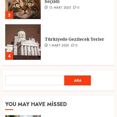
Seçildi
12 MART 2025
0
3
Türkiyede Gezilecek Yerler
1 MART 2025
0
4
Ramazan Ayı 2025: Manevi
ARA
ARA
Atmosfer ve Özel Hazırlıklar
28 ŞUBAT 2025
0
5
YOU MAY HAVE MISSED