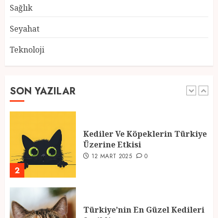
28 ŞUBAT 2025
0
Sağlık
5
Seyahat
Teknoloji
2025 En İyi Yaz Tatilleri
21 MART 2025
0
SON YAZILAR
1
Kediler Ve Köpeklerin Türkiye
Üzerine Etkisi
12 MART 2025
0
2
Türkiye’nin En Güzel Kedileri