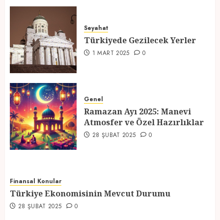
Türkiyede Gezilecek Yerler
Seyahat
1 MART 2025
0
Türkiyede Gezilecek Yerler
4
1 MART 2025
0
Ramazan Ayı 2025: Manevi
Atmosfer ve Özel Hazırlıklar
Genel
Ramazan Ayı 2025: Manevi
28 ŞUBAT 2025
0
Atmosfer ve Özel Hazırlıklar
5
28 ŞUBAT 2025
0
Finansal Konular
Türkiye Ekonomisinin Mevcut Durumu
28 ŞUBAT 2025
0