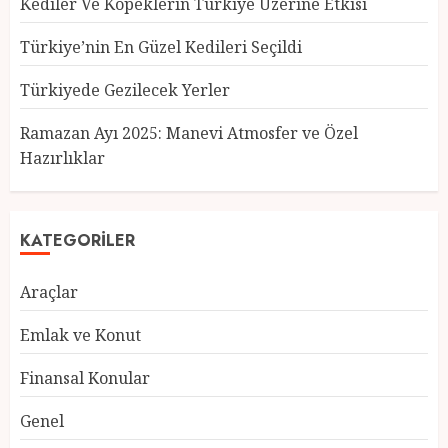
Kediler Ve Köpeklerin Türkiye Üzerine Etkisi
Türkiye’nin En Güzel Kedileri Seçildi
Türkiyede Gezilecek Yerler
Türkiye’nin En Güzel Kedileri
Seçildi
Ramazan Ayı 2025: Manevi Atmosfer ve Özel
12 MART 2025
0
Hazırlıklar
3
KATEGORILER
Türkiyede Gezilecek Yerler
Araçlar
1 MART 2025
0
4
Emlak ve Konut
Finansal Konular
Ramazan Ayı 2025: Manevi
Genel
Atmosfer ve Özel Hazırlıklar