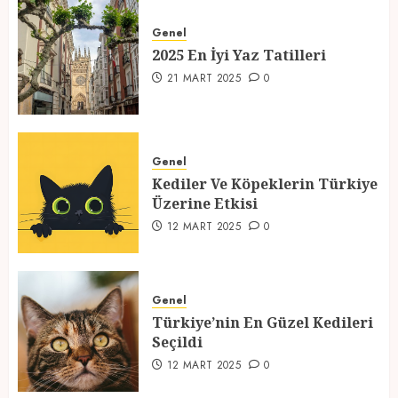
2025 En İyi Yaz Tatilleri
Genel
21 MART 2025
0
2025 En İyi Yaz Tatilleri
1
21 MART 2025
0
Kediler Ve Köpeklerin Türkiye
Üzerine Etkisi
Genel
Kediler Ve Köpeklerin Türkiye
12 MART 2025
0
Üzerine Etkisi
2
12 MART 2025
0
Türkiye’nin En Güzel Kedileri
Seçildi
Genel
Türkiye’nin En Güzel Kedileri
12 MART 2025
0
Seçildi
3
12 MART 2025
0