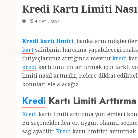
Kredi Kartı Limiti Nasıl
4 MAYIS 2024
Kredi kartı limiti
, bankaların müşteriler
kart
sahibinin harcama yapabileceği maks
ihtiyaçlarımız arttığında mevcut
kredi
kar
kredi
kartı limitini arttırmak için farklı y
limiti nasıl arttırılır, nelere dikkat edilm
konuları ele alacağız.
Kredi
Kartı Limiti Arttırma
Kredi
kartı limiti arttırma yöntemleri ko
Bu seçeneklerden en uygun olanını seçm
sağlayabilir.
Kredi
kartı limitini arttırmak