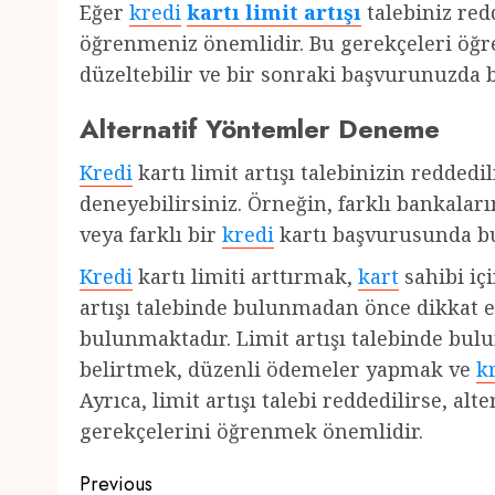
Eğer
kredi
kartı limit artışı
talebiniz red
öğrenmeniz önemlidir. Bu gerekçeleri öğren
düzeltebilir ve bir sonraki başvurunuzda 
Alternatif Yöntemler Deneme
Kredi
kartı limit artışı talebinizin redde
deneyebilirsiniz. Örneğin, farklı bankaları
veya farklı bir
kredi
kartı başvurusunda bul
Kredi
kartı limiti arttırmak,
kart
sahibi içi
artışı talebinde bulunmadan önce dikkat 
bulunmaktadır. Limit artışı talebinde bu
belirtmek, düzenli ödemeler yapmak ve
k
Ayrıca, limit artışı talebi reddedilirse, a
gerekçelerini öğrenmek önemlidir.
Post
Previous