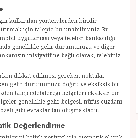
e
ygın kullanılan yöntemlerden biridir.
tırmak için talepte bulunabilirsiniz. Bu
 mobil uygulaması veya telefon bankacılığı
munda genellikle gelir durumunuzu ve diğer
ankanızın inisiyatifine bağlı olarak, talebiniz
rken dikkat edilmesi gereken noktalar
rken gelir durumunuzu doğru ve eksiksiz bir
izden talep edebileceği belgeleri eksiksiz bir
geler genellikle gelir belgesi, nüfus cüzdanı
özeti gibi evraklardan oluşmaktadır.
matik Değerlendirme
imitlerini belirli periyotlarla otomatik olarak