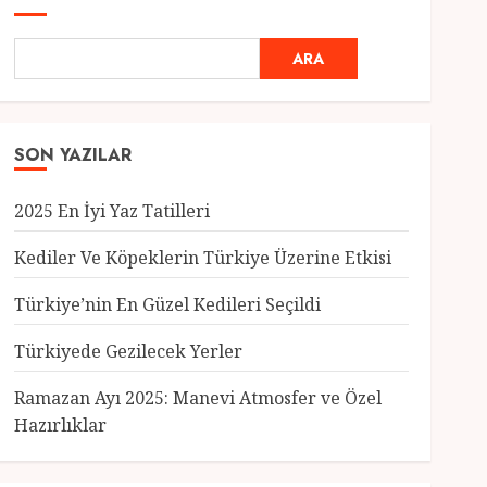
ARA
SON YAZILAR
2025 En İyi Yaz Tatilleri
Kediler Ve Köpeklerin Türkiye Üzerine Etkisi
Türkiye’nin En Güzel Kedileri Seçildi
Genel
Türkiyede Gezilecek Yerler
Türkiye’nin En Güzel
Kedileri Seçildi
Ramazan Ayı 2025: Manevi Atmosfer ve Özel
12 MART 2025
0
Hazırlıklar
3