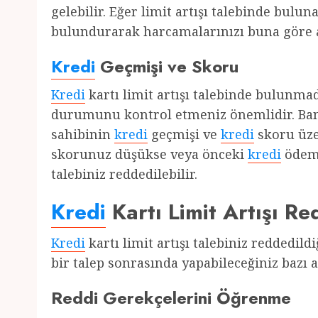
gelebilir. Eğer limit artışı talebinde bu
bulundurarak harcamalarınızı buna göre 
Kredi
Geçmişi ve Skoru
Kredi
kartı limit artışı talebinde bulunm
durumunu kontrol etmeniz önemlidir. Bankal
sahibinin
kredi
geçmişi ve
kredi
skoru üze
skorunuz düşükse veya önceki
kredi
ödeme
talebiniz reddedilebilir.
Kredi
Kartı Limit Artışı R
Kredi
kartı limit artışı talebiniz reddedil
bir talep sonrasında yapabileceğiniz bazı
Reddi Gerekçelerini Öğrenme