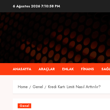
Skip
6 Ağustos 2026
7:10:59 PM
to
content
ANASAYFA
ARAÇLAR
EMLAK
FINANS
SAĞL
Home
Genel
Kredi Kartı Limiti Nasıl Arttırılır?
Genel