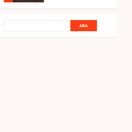
Genel
Ramazan Ayı 2025:
ARA
ARA
Manevi Atmosfer ve Özel
Hazırlıklar
28 ŞUBAT 2025
0
5
Genel
2025 En İyi Yaz Tatilleri
21 MART 2025
0
1
Genel
Kediler Ve Köpeklerin
Türkiye Üzerine Etkisi
12 MART 2025
0