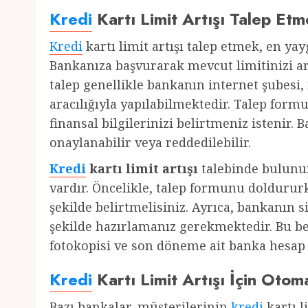
Kredi
Kartı Limit Artışı Talep Etm
Kredi
kartı limit artışı talep etmek, en ya
Bankanıza başvurarak mevcut limitinizi art
talep genellikle bankanın internet şubesi,
aracılığıyla yapılabilmektedir. Talep for
finansal bilgilerinizi belirtmeniz istenir. B
onaylanabilir veya reddedilebilir.
Kredi
kartı limit artışı
talebinde bulunu
vardır. Öncelikle, talep formunu dolduru
şekilde belirtmelisiniz. Ayrıca, bankanın s
şekilde hazırlamanız gerekmektedir. Bu bel
fotokopisi ve son döneme ait banka hesap 
Kredi
Kartı Limit Artışı İçin Oto
Bazı bankalar, müşterilerinin
kredi
kartı l