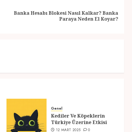
Banka Hesabı Blokesi Nasıl Kalkar? Banka
Previous
Next
Paraya Neden El Koyar?
post:
post:
Genel
Kediler Ve Köpeklerin
Türkiye Üzerine Etkisi
12 MART 2025
0