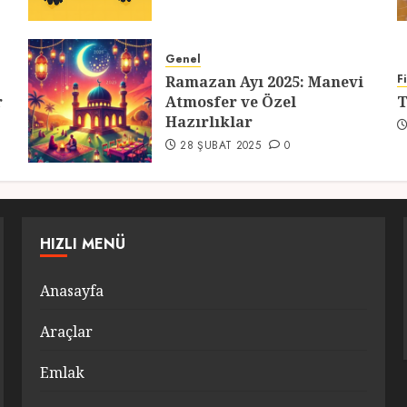
Genel
F
Ramazan Ayı 2025: Manevi
r
Atmosfer ve Özel
T
Hazırlıklar
28 ŞUBAT 2025
0
HIZLI MENÜ
Anasayfa
Araçlar
Emlak