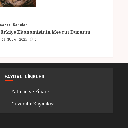
Hazırlıklar
28 ŞUBAT 2025
0
5
inansal Konular
ürkiye Ekonomisinin Mevcut Durumu
28 ŞUBAT 2025
0
FAYDALI LINKLER
Yatırım ve Finans
Güvenilir Kaynakça