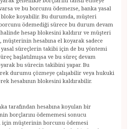
yarak genellikle borçlarını tahsil etmeye
u varsa ve bu borcunu ödemezse, banka yasal
 bloke koyabilir. Bu durumda, müşteri
e borcunu ödemediği sürece bu durum devam
alinde hesap blokesini kaldırır ve müşteri
a, müşterinin hesabına el koyarak sadece
yasal süreçlerin takibi için de bu yöntemi
 süreç başlatılmışsa ve bu süreç devam
yarak bu sürecin takibini yapar. Bu
erek durumu çözmeye çalışabilir veya hukuki
ek hesabının blokesini kaldırabilir.
nka tarafından hesabına koyulan bir
inin borçlarını ödememesi sonucu
sı için müşterinin borcunu ödemesi