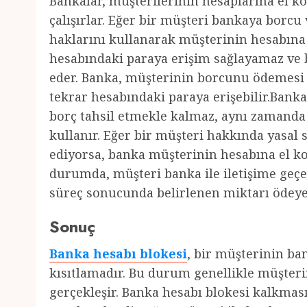
Bankalar, müşterilerinin hesaplarına el ko
çalışırlar. Eğer bir müşteri bankaya borc
haklarını kullanarak müşterinin hesabına
hesabındaki paraya erişim sağlayamaz v
eder. Banka, müşterinin borcunu ödemesi h
tekrar hesabındaki paraya erişebilir.Bank
borç tahsil etmekle kalmaz, aynı zamanda 
kullanır. Eğer bir müşteri hakkında yasal
ediyorsa, banka müşterinin hesabına el ko
durumda, müşteri banka ile iletişime geç
süreç sonucunda belirlenen miktarı ödeyer
Sonuç
Banka hesabı blokesi
, bir müşterinin ba
kısıtlamadır. Bu durum genellikle müşter
gerçekleşir. Banka hesabı blokesi kalkma