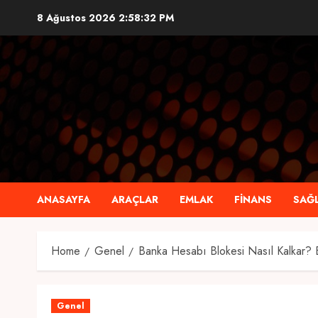
Skip
8 Ağustos 2026
2:58:33 PM
to
content
ANASAYFA
ARAÇLAR
EMLAK
FINANS
SAĞL
Home
Genel
Banka Hesabı Blokesi Nasıl Kalkar?
Genel