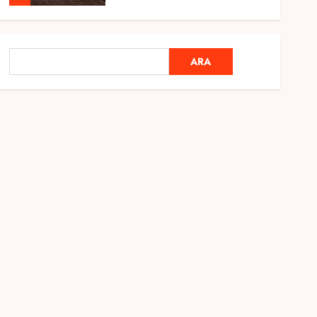
Genel
Ramazan Ayı 2025:
ARA
ARA
Manevi Atmosfer ve Özel
Hazırlıklar
28 ŞUBAT 2025
0
5
Genel
2025 En İyi Yaz Tatilleri
21 MART 2025
0
1
Genel
Kediler Ve Köpeklerin
Türkiye Üzerine Etkisi
12 MART 2025
0