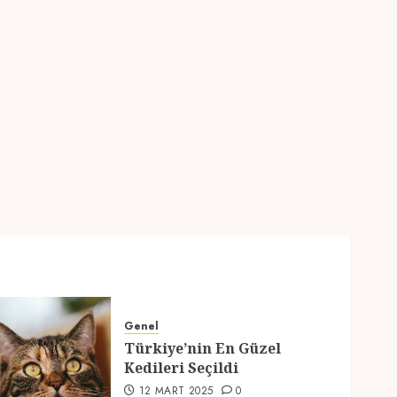
2
Genel
Türkiye’nin En Güzel
Kedileri Seçildi
12 MART 2025
0
3
Seyahat
Türkiyede Gezilecek
Yerler
1 MART 2025
0
4
Genel
Genel
Türkiye’nin En Güzel
Ramazan Ayı 2025:
Kedileri Seçildi
Manevi Atmosfer ve Özel
12 MART 2025
0