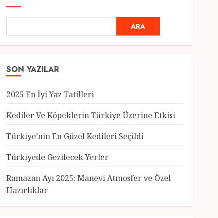
ARA
SON YAZILAR
2025 En İyi Yaz Tatilleri
Kediler Ve Köpeklerin Türkiye Üzerine Etkisi
Türkiye’nin En Güzel Kedileri Seçildi
Genel
Türkiyede Gezilecek Yerler
Türkiye’nin En Güzel
Kedileri Seçildi
Ramazan Ayı 2025: Manevi Atmosfer ve Özel
12 MART 2025
0
Hazırlıklar
3