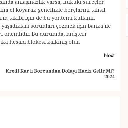
sında anlaşmazlık varsa, hukuki süreçler
ına el koyarak genellikle borçlarını tahsil
rin takibi için de bu yöntemi kullanır.
i yaşadıkları sorunları çözmek için banka ile
ri önemlidir. Bu durumda, müşteri
nka hesabı blokesi kalkmış olur.
Next
Kredi Kartı Borcundan Dolayı Haciz Gelir Mi?
Previous
Next
2024
post:
post: