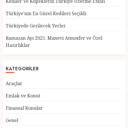
Kediler Ve Köpeklerin Türkiye Üzerine Etkisi
Türkiye’nin En Güzel Kedileri Seçildi
Türkiyede Gezilecek Yerler
Türkiye’nin En Güzel Kedileri
Seçildi
Ramazan Ayı 2025: Manevi Atmosfer ve Özel
12 MART 2025
0
Hazırlıklar
3
KATEGORILER
Türkiyede Gezilecek Yerler
Araçlar
1 MART 2025
0
4
Emlak ve Konut
Finansal Konular
Ramazan Ayı 2025: Manevi
Genel
Atmosfer ve Özel Hazırlıklar