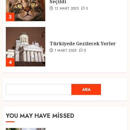
Seçildi
12 MART 2025
0
3
Türkiyede Gezilecek Yerler
1 MART 2025
0
4
Ramazan Ayı 2025: Manevi
ARA
ARA
Atmosfer ve Özel Hazırlıklar
28 ŞUBAT 2025
0
5
YOU MAY HAVE MISSED