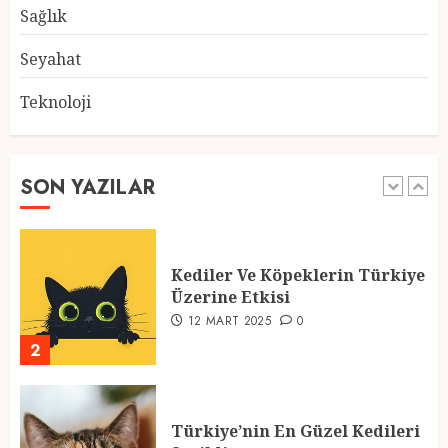
28 ŞUBAT 2025
0
Sağlık
5
Seyahat
Teknoloji
2025 En İyi Yaz Tatilleri
21 MART 2025
0
SON YAZILAR
1
Kediler Ve Köpeklerin Türkiye
Üzerine Etkisi
12 MART 2025
0
2
Türkiye’nin En Güzel Kedileri