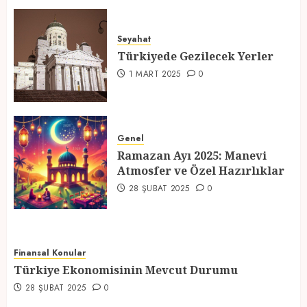
Türkiyede Gezilecek Yerler
Seyahat
1 MART 2025
0
Türkiyede Gezilecek Yerler
4
1 MART 2025
0
Ramazan Ayı 2025: Manevi
Atmosfer ve Özel Hazırlıklar
Genel
Ramazan Ayı 2025: Manevi
28 ŞUBAT 2025
0
Atmosfer ve Özel Hazırlıklar
5
28 ŞUBAT 2025
0
Finansal Konular
Türkiye Ekonomisinin Mevcut Durumu
28 ŞUBAT 2025
0