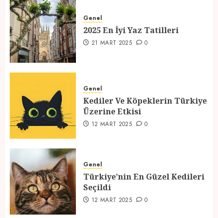
2025 En İyi Yaz Tatilleri
Genel
21 MART 2025
0
2025 En İyi Yaz Tatilleri
1
21 MART 2025
0
Kediler Ve Köpeklerin Türkiye
Üzerine Etkisi
Genel
Kediler Ve Köpeklerin Türkiye
12 MART 2025
0
Üzerine Etkisi
2
12 MART 2025
0
Türkiye’nin En Güzel Kedileri
Seçildi
Genel
Türkiye’nin En Güzel Kedileri
12 MART 2025
0
Seçildi
3
12 MART 2025
0