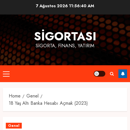
Skip
7 Ağustos 2026
11:56:40 AM
to
content
SIGORTASI
SIGORTA, FINANS, YATIRIM
Primary
Menu
Home
Genel
18 Yaş Altı Banka Hesabı Açmak (2023)
Genel