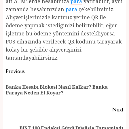
ait ATM’lerde hesabınıza
para
yatırabilir, aynı
zamanda hesabınızdan
para
çekebilirsiniz.
Alışverişlerinizde kartınız yerine QR ile
ödeme yapmak istediğinizi belirtebilir, eğer
işletme bu ödeme yöntemini destekliyorsa
POS cihazında verilecek QR kodunu tarayarak
kolay bir şekilde alışverişinizi
tamamlayabilirsiniz.
Post
Previous
navigation
Banka Hesabı Blokesi Nasıl Kalkar? Banka
Pr
Paraya Neden El Koyar?
po
Next
Next
BIST 100 Endeksi Günü Düşüşle Tamamladı