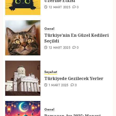
Üzerine Etkisi
2
12 MART 2025
0
Türkiye’nin En Güzel Kedileri
Seçildi
Genel
Türkiye’nin En Güzel Kedileri
12 MART 2025
0
Seçildi
3
12 MART 2025
0
Türkiyede Gezilecek Yerler
Seyahat
1 MART 2025
0
Türkiyede Gezilecek Yerler
4
1 MART 2025
0
Ramazan Ayı 2025: Manevi
Atmosfer ve Özel Hazırlıklar
Genel
28 ŞUBAT 2025
0