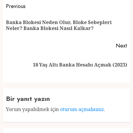
Post
Previous
navigation
Banka Blokesi Neden Olur, Bloke Sebepleri
Pr
Neler? Banka Blokesi Nasıl Kalkar?
po
Next
Next
18 Yaş Altı Banka Hesabı Açmak (2023)
post:
Bir yanıt yazın
Yorum yapabilmek için
oturum açmalısınız
.