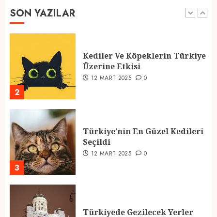
SON YAZILAR
1
Kediler Ve Köpeklerin Türkiye
Üzerine Etkisi
12 MART 2025
0
2
Türkiye’nin En Güzel Kedileri
Seçildi
12 MART 2025
0
3
Türkiyede Gezilecek Yerler