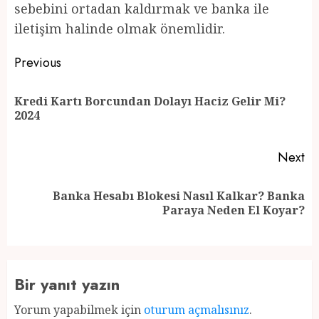
sebebini ortadan kaldırmak ve banka ile
iletişim halinde olmak önemlidir.
Post
Previous
navigation
Kredi Kartı Borcundan Dolayı Haciz Gelir Mi?
Pr
2024
po
Next
Banka Hesabı Blokesi Nasıl Kalkar? Banka
Next
Paraya Neden El Koyar?
post:
Bir yanıt yazın
Yorum yapabilmek için
oturum açmalısınız
.