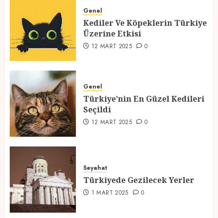
Üzerine Etkisi
Genel
Kediler Ve Köpeklerin Türkiye
12 MART 2025
0
Üzerine Etkisi
2
12 MART 2025
0
Türkiye’nin En Güzel Kedileri
Seçildi
Genel
Türkiye’nin En Güzel Kedileri
12 MART 2025
0
Seçildi
3
12 MART 2025
0
Türkiyede Gezilecek Yerler
Seyahat
1 MART 2025
0
Türkiyede Gezilecek Yerler
4
1 MART 2025
0