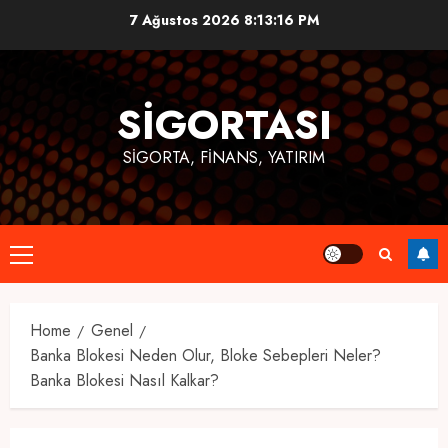
Skip
7 Ağustos 2026
8:13:16 PM
to
content
SIGORTASI
SIGORTA, FINANS, YATIRIM
Primary
Menu
Home
Genel
Banka Blokesi Neden Olur, Bloke Sebepleri Neler?
Banka Blokesi Nasıl Kalkar?