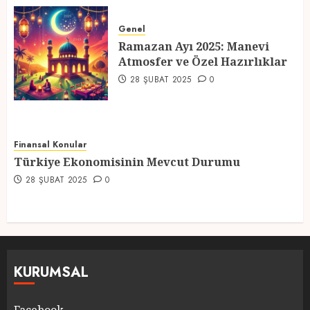
Ramazan Ayı 2025: Manevi
Atmosfer ve Özel Hazırlıklar
Genel
Ramazan Ayı 2025: Manevi
28 ŞUBAT 2025
0
Atmosfer ve Özel Hazırlıklar
5
28 ŞUBAT 2025
0
Finansal Konular
Türkiye Ekonomisinin Mevcut Durumu
28 ŞUBAT 2025
0
KURUMSAL