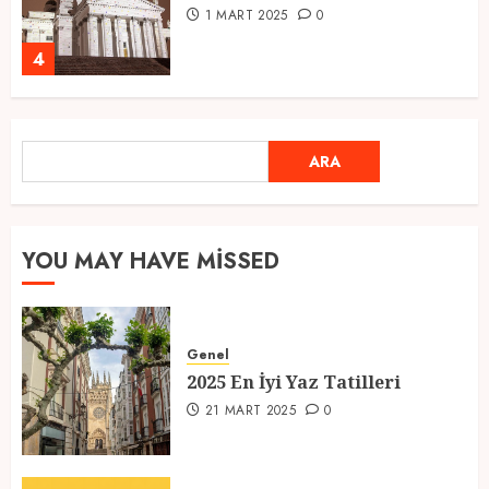
1 MART 2025
0
4
Ramazan Ayı 2025: Manevi
ARA
ARA
Atmosfer ve Özel Hazırlıklar
28 ŞUBAT 2025
0
5
YOU MAY HAVE MISSED
2025 En İyi Yaz Tatilleri
Genel
21 MART 2025
0
2025 En İyi Yaz Tatilleri
1
21 MART 2025
0
Kediler Ve Köpeklerin Türkiye