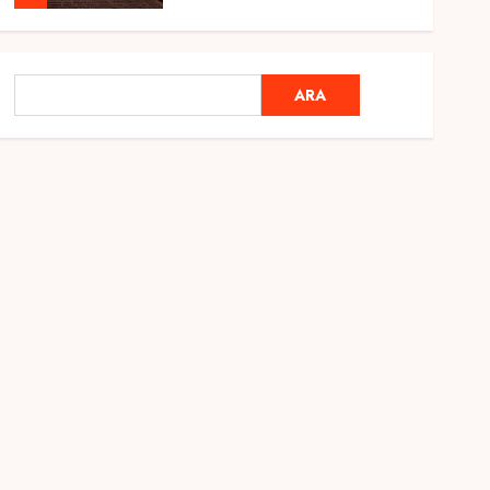
Genel
Ramazan Ayı 2025:
ARA
ARA
Manevi Atmosfer ve Özel
Hazırlıklar
28 ŞUBAT 2025
0
5
Genel
2025 En İyi Yaz Tatilleri
21 MART 2025
0
1
Genel
Kediler Ve Köpeklerin
Türkiye Üzerine Etkisi
12 MART 2025
0