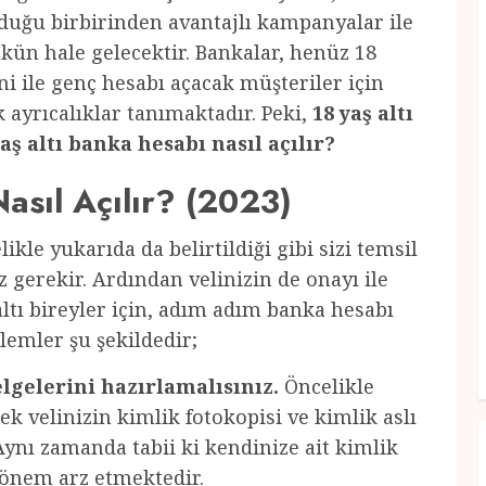
nduğu birbirinden avantajlı kampanyalar ile
ün hale gelecektir. Bankalar, henüz 18
i ile genç hesabı açacak müşteriler için
 ayrıcalıklar tanımaktadır. Peki,
18 yaş altı
altı banka hesabı nasıl açılır?
asıl Açılır? (2023)
likle yukarıda da belirtildiği gibi sizi temsil
 gerekir. Ardından velinizin de onayı ile
 altı bireyler için, adım adım banka hesabı
lemler şu şekildedir;
lgelerini hazırlamalısınız.
Öncelikle
k velinizin kimlik fotokopisi ve kimlik aslı
. Aynı zamanda tabii ki kendinize ait kimlik
 önem arz etmektedir.