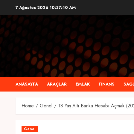
Skip
7 Ağustos 2026
10:37:41 AM
to
content
ANASAYFA
ARAÇLAR
EMLAK
FINANS
SAĞL
Home
Genel
18 Yaş Altı Banka Hesabı Açmak (20
Genel