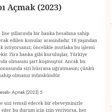
bı Açmak (2023)
le lise yıllarında bir banka hesabına sahip
erak edilen konular arasındadır. 18 yaşından
 istiyorsanız; öncelikle mutlaka bu işlemi
ir. Zira banka gibi kuruluşlar, Türkiye
ında olmasını şart koşmuştur. Ancak bu
onusunda sizi hüsrana uğratmasın; çünkü
a sahip olmanız mümkündür.
 Hesabı Açmak (2023) 5
e sizi temsil edecek bir ebeveyninizle
eğer bu durum için izin veriyorsa, her