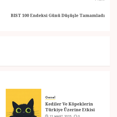
Previous
Next
BIST 100 Endeksi Günü Düşüşle Tamamladı
post:
post:
Genel
Kediler Ve Köpeklerin
Türkiye Üzerine Etkisi
12 MART 2025
0