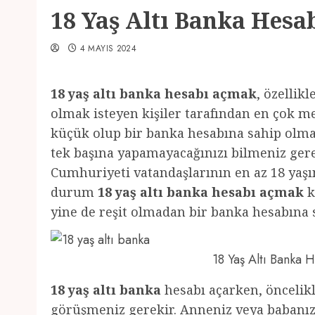
18 Yaş Altı Banka Hesa
4 MAYIS 2024
18 yaş altı banka hesabı açmak
, özellik
olmak isteyen kişiler tarafından en çok m
küçük olup bir banka hesabına sahip olmak
tek başına yapamayacağınızı bilmeniz gerek
Cumhuriyeti vatandaşlarının en az 18 yaş
durum
18 yaş altı banka hesabı açmak
k
yine de reşit olmadan bir banka hesabın
18 Yaş Altı Banka
18 yaş altı banka
hesabı açarken, öncelikl
görüşmeniz gerekir. Anneniz veya babanız 