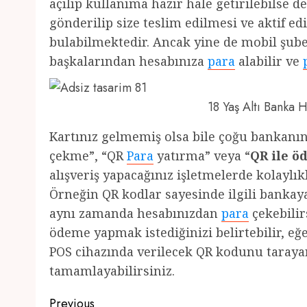
açılıp kullanıma hazır hale getirilebilse 
gönderilip size teslim edilmesi ve aktif e
bulabilmektedir. Ancak yine de mobil şube
başkalarından hesabınıza
para
alabilir ve
18 Yaş Altı Banka
Kartınız gelmemiş olsa bile çoğu bankan
çekme”, “QR
Para
yatırma” veya “
QR ile 
alışveriş yapacağınız işletmelerde kolayl
Örneğin QR kodlar sayesinde ilgili bankay
aynı zamanda hesabınızdan
para
çekebilirs
ödeme yapmak istediğinizi belirtebilir, e
POS cihazında verilecek QR kodunu tarayara
tamamlayabilirsiniz.
Post
Previous