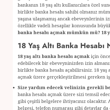
bankanın 18 yaş altı kullanıcılara özel su
birlikte banka hesabı sahibi olmanız mümk
yaşına ulaşmamış ancak ebeveynlerinin izn
özellikle vadeli hesaplar konusunda büyük
banka hesabı açmak mümkün mü? 18 yaş 
18 Yaş Altı Banka Hesabı N
18 yaş altı banka hesabı açmak
için önce
edebilecek bir ebeveyninizden izin almanız
birlikte banka hesabı açabilirsiniz. 18 yaş
açmak üzere gerçekleştirilmesi gereken iş
Size yardım edecek velinizin gerekli be
banka hesabı açmak üzere sizi temsil edece
gibi çeşitli belgelere ihtiyacınız olacaktır
belgesi, telefon numarası gibi detaylar da