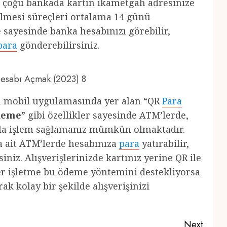
de çoğu bankada kartın ikametgah adresinize
dilmesi süreçleri ortalama 14 günü
 sayesinde banka hesabınızı görebilir,
para
gönderebilirsiniz.
 Hesabı Açmak (2023) 8
ın mobil uygulamasında yer alan “QR
Para
ödeme
” gibi özellikler sayesinde ATM’lerde,
ıkla işlem sağlamanız mümkün olmaktadır.
a ait ATM’lerde hesabınıza
para
yatırabilir,
iniz. Alışverişlerinizde kartınız yerine QR ile
ğer işletme bu ödeme yöntemini destekliyorsa
k kolay bir şekilde alışverişinizi
Next