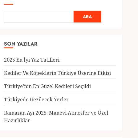
ARA
SON YAZILAR
2025 En İyi Yaz Tatilleri
Kediler Ve Köpeklerin Türkiye Üzerine Etkisi
Türkiye’nin En Güzel Kedileri Seçildi
Genel
Türkiyede Gezilecek Yerler
Türkiye’nin En Güzel
Kedileri Seçildi
Ramazan Ayı 2025: Manevi Atmosfer ve Özel
12 MART 2025
0
Hazırlıklar
3